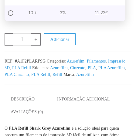
10 +
3%
12.22
€
Quantidade de PLA Refill Shark Grey Azurefilm RAL 7011 - 1K
-
+
Adicionar
REF:
#A1F2PLARFSG
Categorias:
Azurefilm
,
Filamentos
,
Impressão
3D
,
PLA Refill
Etiquetas:
Azurefilm
,
Cinzento
,
PLA
,
PLA Azurefilm
,
PLA Cinzento
,
PLA Refill
,
Refill
Marca:
Azurefilm
DESCRIÇÃO
INFORMAÇÃO ADICIONAL
AVALIAÇÕES (0)
O
PLA Refill Shark Grey Azurefilm
é a solução ideal para quem
procura um filamento de impressão 3D fácil de utilizar, com ótima