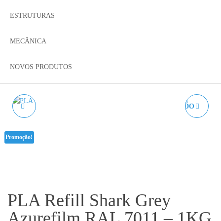
ESTRUTURAS
MECÂNICA
NOVOS PRODUTOS
PLA REFILL
PLA REFILL PRATEADO
VERMELHO VINHO
AZUREFILM RAL 9007 -
Promoção!
AZUREFILM RAL 3005 -
1KG 1.75MM
1KG 1.75MM
PLA Refill Shark Grey
Azurefilm RAL 7011 – 1KG