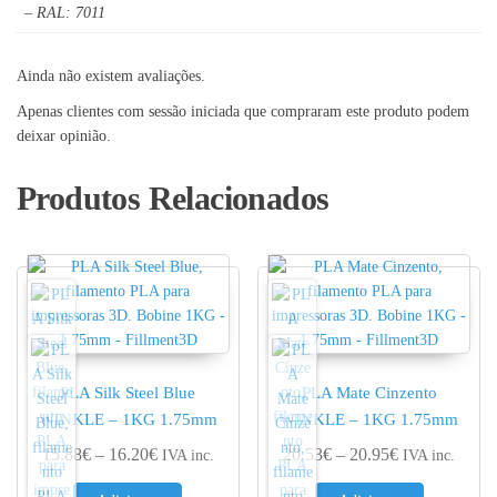
– RAL: 7011
Ainda não existem avaliações.
Apenas clientes com sessão iniciada que compraram este produto podem
deixar opinião.
Produtos Relacionados
PLA Silk Steel Blue
PLA Mate Cinzento
WINKLE – 1KG 1.75mm
WINKLE – 1KG 1.75mm
Price range: 15.88€ through 16.20€
Price range: 
15.88
€
–
16.20
€
20.53
€
–
20.95
€
IVA inc.
IVA inc.