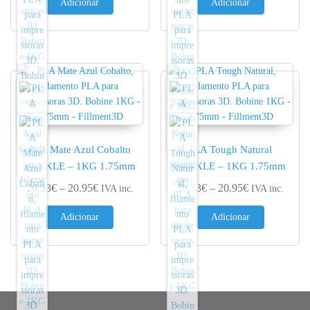
Adicionar
Adicionar
PLA Mate Azul Cobalto
PLA Tough Natural
WINKLE – 1KG 1.75mm
WINKLE – 1KG 1.75mm
Price range: 20.53€ through 20.95€
Price range: 
20.53
€
–
20.95
€
20.53
€
–
20.95
€
IVA inc.
IVA inc.
Adicionar
Adicionar