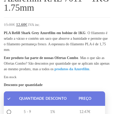
1.75mm
O preço original era: 15.00€.
O preço atual é: 12.60€.
15.00
€
12.60
€
IVA inc.
PLA Refill Shark Grey Azurefilm em bobine de 1KG
. O filamento é
selado a vácuo e contém um saco que absorve a humidade e permite que
o filamento permaneça fresco. A espessura do filamento PLA é de 1,75
mm.
Este produto faz parte de nossas Ofertas Combo
. Mas o que são as
Ofertas Combo? São descontos por quantidade que se aplicam não apenas
ao mesmo produto, mas a todos os
produtos da Azurefilm
.
Em stock
Desconto por quantidade
QUANTIDADE
DESCONTO
PREÇO
5 - 9
1%
12.47
€