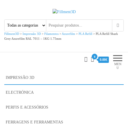
Fillment3D
Componentes e Serviço de
Impressão 3D
Fillment3D
>
Impressão 3D
>
Filamentos
>
Azurefilm
>
PLA Refill
>
PLA Refill Shark
Grey Azurefilm RAL 7011 – 1KG 1.75mm
0
0.00€
MEN
U
IMPRESSÃO 3D
ELECTRÓNICA
PERFIS E ACESSÓRIOS
FERRAGENS E FERRAMENTAS