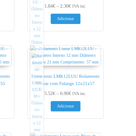
ge: 3.44€ through 4.30€
Price range: 1.84€ through 2.30€
1.84
€
–
2.30
€
IVA inc.
Adicionar
mento
Rolamento LMK12LUU Rolamento
x55
Linear com Falange 12x21x57
ge: 5.12€ through 6.40€
Price range: 5.52€ through 6.90€
5.52
€
–
6.90
€
IVA inc.
Adicionar