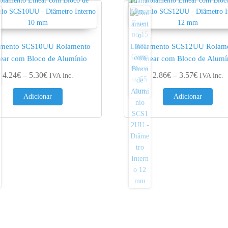
amento SCS10UU Rolamento
Rolamento SCS12UU Rolam
ear com Bloco de Alumínio
Linear com Bloco de Alumí
€
Price range: 4.24€ through 5.30€
Price ran
4.24
€
–
5.30
€
2.86
€
–
3.57
€
IVA inc.
IVA inc.
Adicionar
Adicionar
€