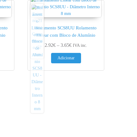
ento
Rolamento SCS8UU Rolamento
nio
Linear com Bloco de Alumínio
ge: 2.86€ through 3.57€
Price range: 2.92€ through 3.65€
2.92
€
–
3.65
€
IVA inc.
Adicionar