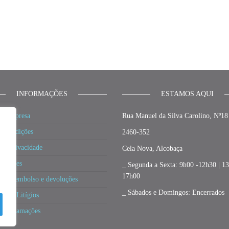
INFORMAÇÕES
ESTAMOS AQUI
a Empresa
Rua Manuel da Silva Carolino, Nº18
e condições
2460-352
 de privacidade
Cela Nova, Alcobaça
 cookies
_ Segunda a Sexta: 9h00 -12h30 | 1
17h00
a de reembolso e devoluções
_ Sábados e Domingos: Encerrados
ão de Litígios
e Reclamações