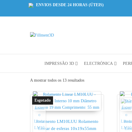
ENVIOS DESDE 24 HORAS (ÚTEIS)
Fillment3D
Componentes
e Serviço de
Impressão
3D
IMPRESSÃO 3D
ELECTRÓNICA
PERF
A mostrar todos os 13 resultados
Rolamento LM10LUU Rolamento
Rol
Linear de esferas 10x19x55mm
Lin