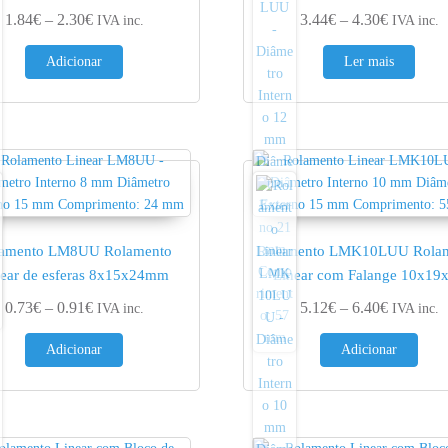
€
Price range: 1.84€ through 2.30€
Price ran
1.84
€
–
2.30
€
3.44
€
–
4.30
€
IVA inc.
IVA inc.
Adicionar
Ler mais
amento LM8UU Rolamento
Rolamento LMK10LUU Rola
near de esferas 8x15x24mm
Linear com Falange 10x19
€
Price range: 0.73€ through 0.91€
Price ran
0.73
€
–
0.91
€
5.12
€
–
6.40
€
IVA inc.
IVA inc.
Adicionar
Adicionar