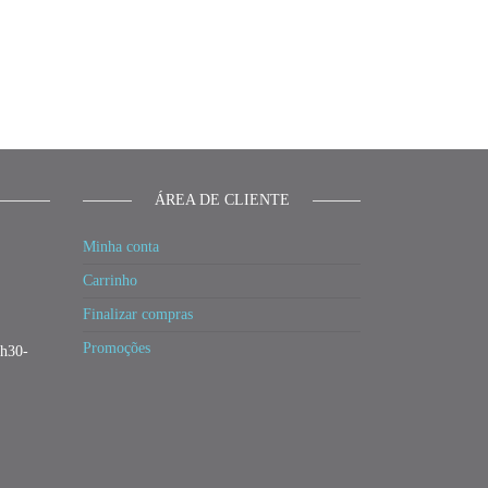
ÁREA DE CLIENTE
Minha conta
Carrinho
Finalizar compras
Promoções
3h30-