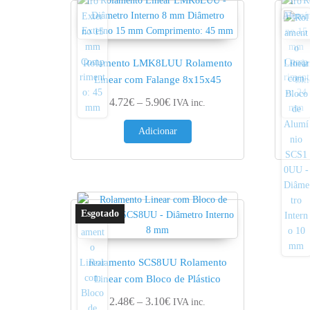
Rolamento LMK8LUU Rolamento
Rol
Linear com Falange 8x15x45
Lin
Price range: 4.72€ through 5.90
4.72
€
–
5.90
€
IVA inc.
Adicionar
Rolamento SCS8UU Rolamento
Linear com Bloco de Plástico
Price range: 2.48€ through 3.10
2.48
€
–
3.10
€
IVA inc.