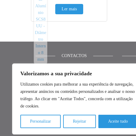
Ler mais
CONTACTOS
_ Números de telefone:
Dados d
Valorizamos a sua privacidade
Termos 
21 592 4037
Utilizamos cookies para melhorar a sua experiência de navegação,
Política
(chamada para rede fixa nacional)
apresentar anúncios ou conteúdos personalizados e analisar o nosso
Política
_ E-mail:
tráfego. Ao clicar em "Aceitar Todos", concorda com a utilização
de cookies.
Polític
geral@fillment3d.pt
Resoluç
_ Redes Sociais:
Personalizar
Rejeitar
Aceite tudo
Livro d
Facebook
|
Instagram