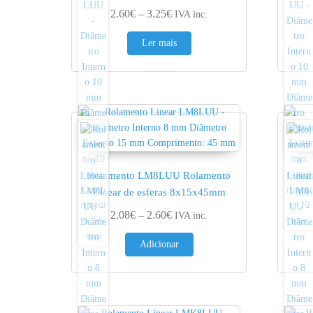
Price range: 2.60€ through 3.25
2.60
€
–
3.25
€
IVA inc.
Ler mais
Rolamento LM8LUU Rolamento
Rol
Linear de esferas 8x15x45mm
Li
Price range: 2.08€ through 2.60
2.08
€
–
2.60
€
IVA inc.
Adicionar