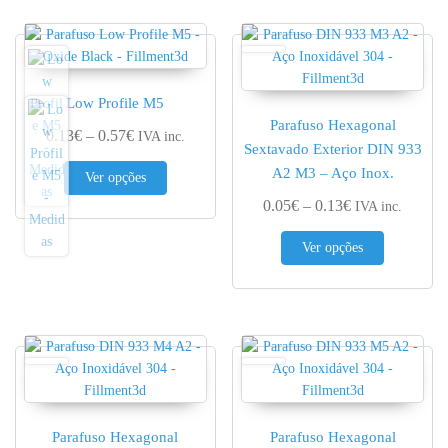
Low Profile M5
Parafuso Hexagonal
Price range: 0.13€ through 0.57€
0.13
€
–
0.57
€
IVA inc.
Sextavado Exterior DIN 933
This product has multiple variants. The options 
A2 M3 – Aço Inox.
Ver opções
Price range: 0.
0.05
€
–
0.13
€
IVA inc.
This produc
Ver opções
Parafuso Hexagonal
Parafuso Hexagonal