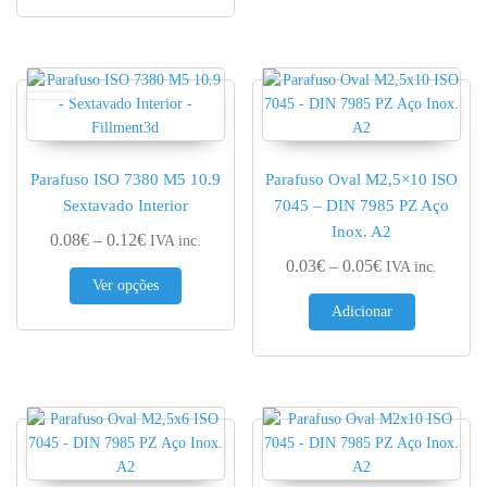
Parafuso ISO 7380 M5 10.9
Parafuso Oval M2,5×10 ISO
Sextavado Interior
7045 – DIN 7985 PZ Aço
Inox. A2
Price range: 0.08€ through 0.12€
0.08
€
–
0.12
€
IVA inc.
Price range: 0.
0.03
€
–
0.05
€
IVA inc.
This product has multiple variants. The options 
Ver opções
Adicionar