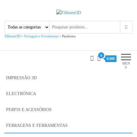
Fillment3D
Componentes e Serviço de
Impressão 3D
Fillment3D
>
Ferragens e Ferramentas
>
Parafusos
0
0.00€
MEN
U
IMPRESSÃO 3D
ELECTRÓNICA
PERFIS E ACESSÓRIOS
FERRAGENS E FERRAMENTAS