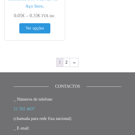
Aço Inox.
Price range: 0.05€ through 0.33€
0.05
€
–
0.33
€
IVA inc.
This product has multiple variants. The options 
Ver opções
1
2
→
CONTACTOS
_ Números de telefone:
21 592 4037
(chamada para rede fixa nacional)
_ E-mail: