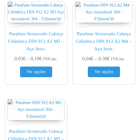
Parafuso Sextavado Cabeça
Parafuso Sextavado Cabeça
Cilíndrica DIN 912 A2 M3 –
Cilíndrica DIN 912 A2 M4 –
Aço Inox.
Aço Inox.
Price range: 0.03€ through 0.19€
Price range: 0.
0.03
€
–
0.19
€
0.04
€
–
0.30
€
IVA inc.
IVA inc.
This product has multiple variants. The options 
This produc
Ver opções
Ver opções
Parafuso Sextavado Cabeça
Cilíndrica DIN 912 A2 M5 –