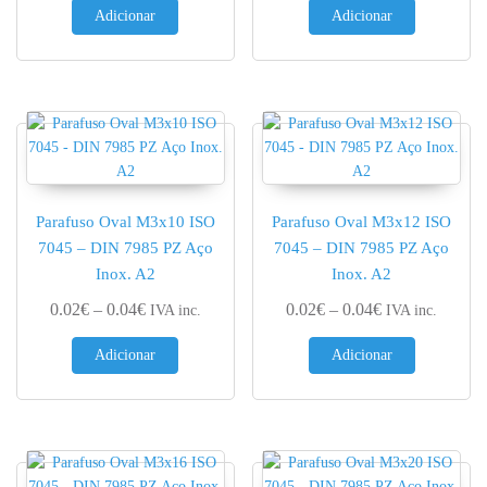
Adicionar
Adicionar
Parafuso Oval M3x10 ISO
Parafuso Oval M3x12 ISO
7045 – DIN 7985 PZ Aço
7045 – DIN 7985 PZ Aço
Inox. A2
Inox. A2
Price range: 0.02€ through 0.04€
Price range: 0.
0.02
€
–
0.04
€
0.02
€
–
0.04
€
IVA inc.
IVA inc.
Adicionar
Adicionar