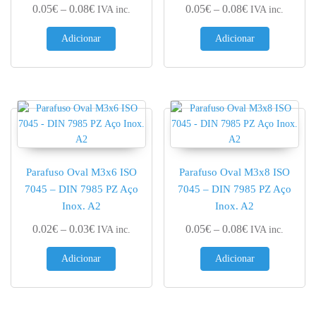
Price range: 0.05€ through 0.08€
Price range: 0.
0.05
€
–
0.08
€
0.05
€
–
0.08
€
IVA inc.
IVA inc.
Adicionar
Adicionar
Parafuso Oval M3x6 ISO
Parafuso Oval M3x8 ISO
7045 – DIN 7985 PZ Aço
7045 – DIN 7985 PZ Aço
Inox. A2
Inox. A2
Price range: 0.02€ through 0.03€
Price range: 0.
0.02
€
–
0.03
€
0.05
€
–
0.08
€
IVA inc.
IVA inc.
Adicionar
Adicionar