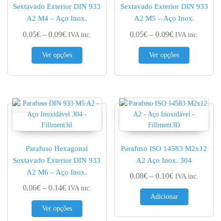
Sextavado Exterior DIN 933
Sextavado Exterior DIN 933
A2 M4 – Aço Inox.
A2 M5 – Aço Inox.
Price range: 0.05€ through 0.09€
Price range: 0.
0.05
€
–
0.09
€
0.05
€
–
0.09
€
IVA inc.
IVA inc.
This product has multiple variants. The options 
This produc
Ver opções
Ver opções
Parafuso Hexagonal
Parafuso ISO 14583 M2x12
Sextavado Exterior DIN 933
A2 Aço Inox. 304
A2 M6 – Aço Inox.
Price range: 0.
0.08
€
–
0.10
€
IVA inc.
Price range: 0.06€ through 0.14€
0.06
€
–
0.14
€
IVA inc.
Adicionar
This product has multiple variants. The options 
Ver opções