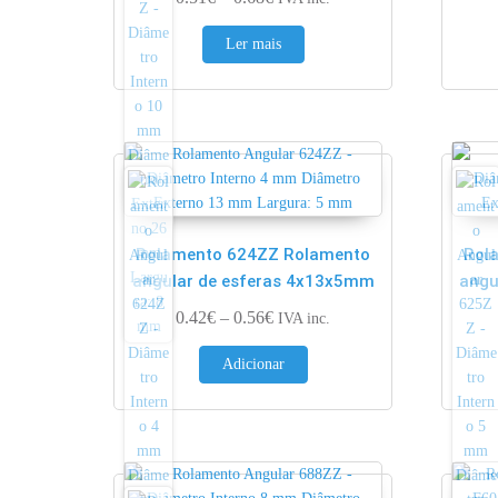
Ler mais
Rolamento 624ZZ Rolamento
Rol
angular de esferas 4x13x5mm
angu
Price range: 0.42€ through 0.56
0.42
€
–
0.56
€
IVA inc.
Adicionar