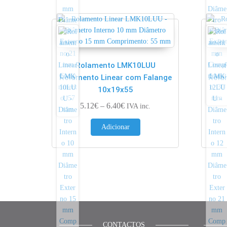
Rolamento LMK10LUU
Rolamento Linear com Falange
Rola
10x19x55
Price range: 5.12€ through 6.40
5.12
€
–
6.40
€
IVA inc.
Adicionar
CONTACTOS