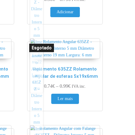
Adicionar
ento
Rolamento 635ZZ Rolamento
x6mm
angular de esferas 5x19x6mm
ge: 0.62€ through 0.83€
Price range: 0.74€ through 0.99€
0.74
€
–
0.99
€
IVA inc.
Ler mais