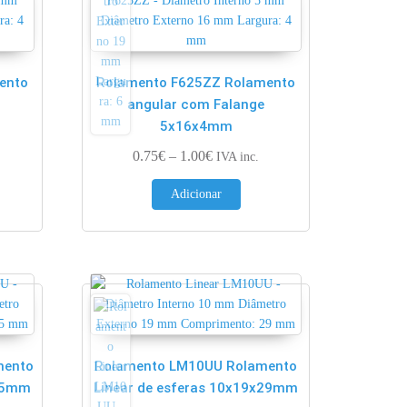
ento
Rolamento F625ZZ Rolamento
angular com Falange
5x16x4mm
ge: 0.83€ through 1.10€
Price range: 0.75€ through 1.00€
0.75
€
–
1.00
€
IVA inc.
Adicionar
mento
Rolamento LM10UU Rolamento
x55mm
Linear de esferas 10x19x29mm