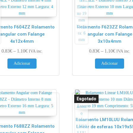
mento F604ZZ Rolamento
Rolamento F623ZZ Rolam
angular com Falange
angular com Falange
€
4x12x4mm
3x10x4mm
Price range: 0.83€ through 1.10€
Price ran
0.83
€
–
1.10
€
0.83
€
–
1.10
€
IVA inc.
IVA inc.
Adicionar
Adicionar
Rolamento LM10LUU Rola
mento F688ZZ Rolamento
Linear de esferas 10x19