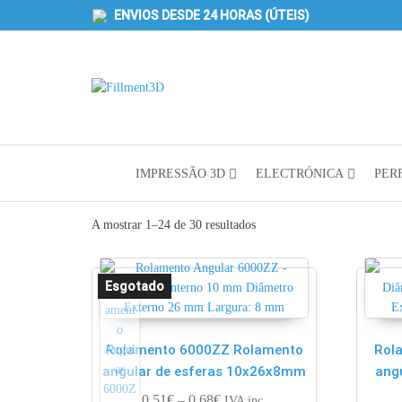
ENVIOS DESDE 24 HORAS (ÚTEIS)
Fillment3D
Componentes
e Serviço de
Impressão
3D
IMPRESSÃO 3D
ELECTRÓNICA
PERF
A mostrar 1–24 de 30 resultados
Rolamento 6000ZZ Rolamento
Rol
angular de esferas 10x26x8mm
ang
Price range: 0.51€ through 0.68
0.51
€
–
0.68
€
IVA inc.