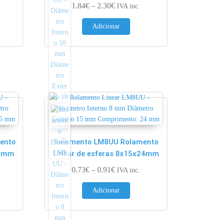
ge: 2.60€ through 3.25€
Price range: 1.84€ through 2.30€
1.84
€
–
2.30
€
IVA inc.
Adicionar
ento
Rolamento LM8UU Rolamento
45mm
Linear de esferas 8x15x24mm
ge: 2.08€ through 2.60€
Price range: 0.73€ through 0.91€
0.73
€
–
0.91
€
IVA inc.
Adicionar