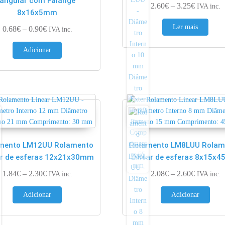
angular com Falange
€
Price ran
2.60
€
–
3.25
€
IVA inc.
8x16x5mm
Ler mais
Price range: 0.68€ through 0.90€
0.68
€
–
0.90
€
IVA inc.
Adicionar
mento LM12UU Rolamento
Rolamento LM8LUU Rolam
ar de esferas 12x21x30mm
Linear de esferas 8x15x
€
Price range: 1.84€ through 2.30€
Price ran
1.84
€
–
2.30
€
2.08
€
–
2.60
€
IVA inc.
IVA inc.
Adicionar
Adicionar