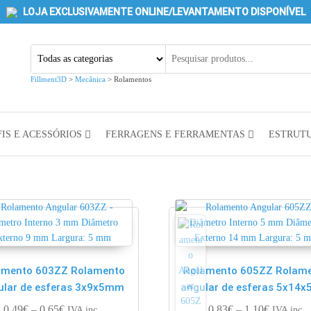
LOJA EXCLUSIVAMENTE ONLINE/LEVANTAMENTO DISPONÍVEL
Fillment3D
>
Mecânica
>
Rolamentos
IS E ACESSÓRIOS
FERRAGENS E FERRAMENTAS
ESTRUT
amento 603ZZ Rolamento
Rolamento 605ZZ Rolam
ular de esferas 3x9x5mm
angular de esferas 5x14
€
Price range: 0.49€ through 0.65€
Price ran
0.49
€
–
0.65
€
0.83
€
–
1.10
€
IVA inc.
IVA inc.