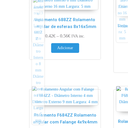
Rolamento 688ZZ Rolamento
Rola
angular de esferas 8x16x5mm
Price range: 0.42€ through 0.56
0.42
€
–
0.56
€
IVA inc.
Adicionar
Rolamento F684ZZ Rolamento
Rola
angular com Falange 4x9x4mm