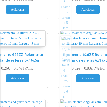
Adicionar
Adicionar
amento 625ZZ Rolamento
Rolamento 626ZZ Rolam
lar de esferas 5x16x5mm
angular de esferas 6x19
€
Price range: 0.26€ through 0.34€
Price ran
0.26
€
–
0.34
€
0.62
€
–
0.83
€
IVA inc.
IVA inc.
Adicionar
Adicionar