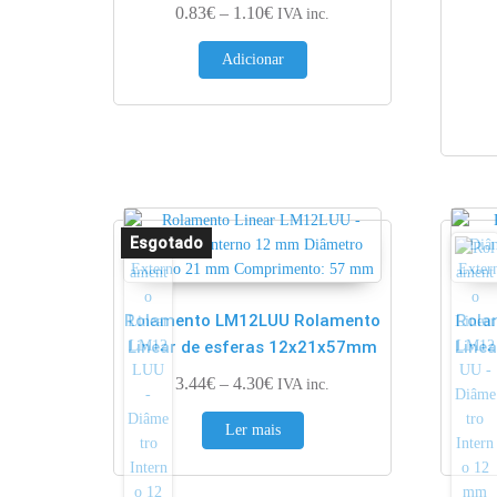
Price range: 0.83€ through 1.10
0.83
€
–
1.10
€
IVA inc.
Adicionar
Rolamento LM12LUU Rolamento
Rola
Linear de esferas 12x21x57mm
Line
Price range: 3.44€ through 4.30
3.44
€
–
4.30
€
IVA inc.
Ler mais