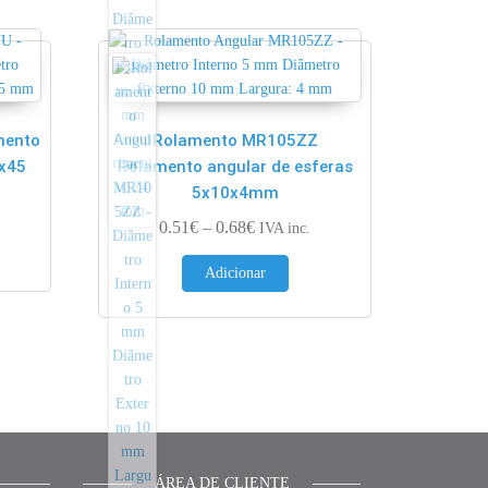
mento
Rolamento MR105ZZ
x45
Rolamento angular de esferas
5x10x4mm
ge: 4.72€ through 5.90€
Price range: 0.51€ through 0.68€
0.51
€
–
0.68
€
IVA inc.
Adicionar
ÁREA DE CLIENTE