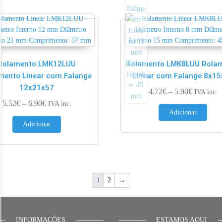
Rolamento LMK12LUU
Rolamento LMK8LUU Rola
mento Linear com Falange
Linear com Falange 8x15
12x21x57
Price ran
4.72
€
–
5.90
€
IVA inc.
€
Price range: 5.52€ through 6.90€
5.52
€
–
6.90
€
IVA inc.
Adicionar
Adicionar
1
2
→
INFORMAÇÕES
ESTAMOS AQUI