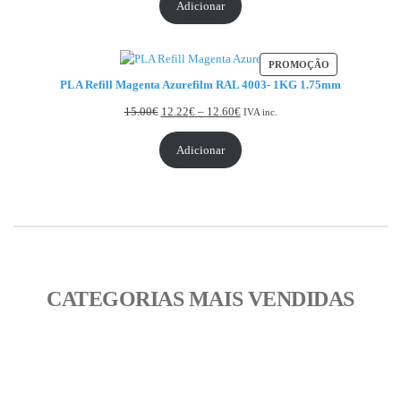
Adicionar
PRODUTO EM
PROMOÇÃO
PLA Refill Magenta Azurefilm RAL 4003- 1KG 1.75mm
Price range: 12.22€ through 12.
15.00
€
12.22
€
–
12.60
€
IVA inc.
Adicionar
Início | Fillment3D
CATEGORIAS MAIS VENDIDAS
Início | Fillment3D