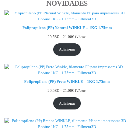
NOVIDADES
Polipropileno (PP) Natural WINKLE – 1KG 1.75mm
Price range: 20.58€ through 21.00€
20.58
€
–
21.00
€
IVA inc.
Adicionar
Polipropileno (PP) Preto WINKLE – 1KG 1.75mm
Price range: 20.58€ through 21.00€
20.58
€
–
21.00
€
IVA inc.
Adicionar