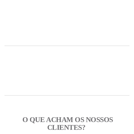
Início | Fillment3D
Início | Fillment3D
Início | Fillment3D
Início | Fillment3D
O QUE ACHAM OS NOSSOS
CLIENTES?