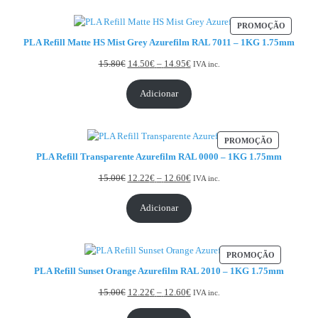
PRODUT
PROMOÇÃO
PLA Refill Matte HS Mist Grey Azurefilm RAL 7011 – 1KG 1.75mm
Price range: 14.50€ through 14.
15.80
€
14.50
€
–
14.95
€
IVA inc.
Adicionar
PRODUTO 
PROMOÇÃO
PLA Refill Transparente Azurefilm RAL 0000 – 1KG 1.75mm
Price range: 12.22€ through 12.
15.00
€
12.22
€
–
12.60
€
IVA inc.
Adicionar
PRODUTO 
PROMOÇÃO
PLA Refill Sunset Orange Azurefilm RAL 2010 – 1KG 1.75mm
Price range: 12.22€ through 12.
15.00
€
12.22
€
–
12.60
€
IVA inc.