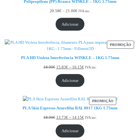
Polipropileno (PP) Branco WINKLE – 1KG 1.75mm
Price range: 20.58€ through 21.00€
20.58
€
–
21.00
€
IVA inc.
Adicionar
PRO
PROMOÇÃO
PLA HD Violeta Interferência WINKLE – 1KG 1.75mm
Price range: 15.83€ through 16.
18.90
€
15.83
€
–
16.15
€
IVA inc.
Adicionar
PRODUTO EM 
PROMOÇÃO
PLA Skin Espresso Azurefilm RAL 8017 1KG 1.75mm
Price range: 13.73€ through 14.
18.90
€
13.73
€
–
14.15
€
IVA inc.
Adicionar