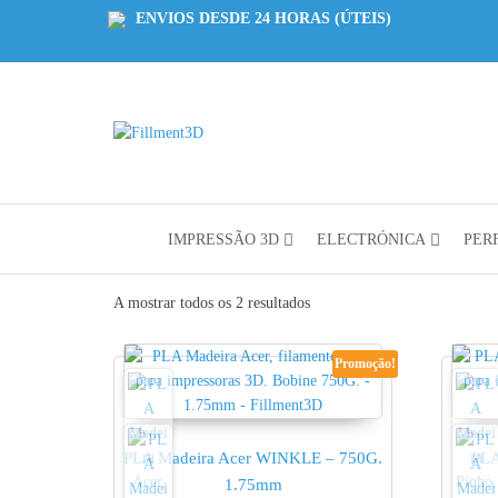
ENVIOS DESDE 24 HORAS (ÚTEIS)
Fillment3D
Componentes
e Serviço de
Impressão
3D
IMPRESSÃO 3D
ELECTRÓNICA
PERF
A mostrar todos os 2 resultados
Promoção!
PLA Madeira Acer WINKLE – 750G.
PLA
1.75mm