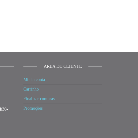
ÁREA DE CLIENTE
Minha conta
Carrinho
Finalizar compras
Promoções
3h30-