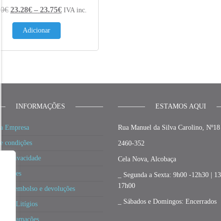
ugh 23.75€
Price range: 23.28€ through 23.75€
00
€
23.28
€
–
23.75
€
IVA inc.
Adicionar
INFORMAÇÕES
ESTAMOS AQUI
a Empresa
Rua Manuel da Silva Carolino, Nº18
e condições
2460-352
 de privacidade
Cela Nova, Alcobaça
 cookies
_ Segunda a Sexta: 9h00 -12h30 | 1
17h00
a de reembolso e devoluções
_ Sábados e Domingos: Encerrados
ão de Litígios
e Reclamações