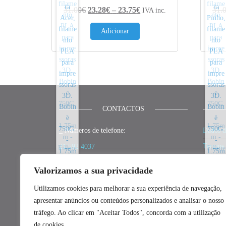
Price range: 23.28€ thro
31.00
€
23.28
€
–
23.75
€
31.
IVA inc.
Adicionar
CONTACTOS
_ Números de telefone:
Dados d
Termos 
21 592 4037
Política
(chamada para rede fixa nacional)
Valorizamos a sua privacidade
Política
_ E-mail:
Utilizamos cookies para melhorar a sua experiência de navegação,
Polític
geral@fillment3d.pt
apresentar anúncios ou conteúdos personalizados e analisar o nosso
Resoluç
_ Redes Sociais:
tráfego. Ao clicar em "Aceitar Todos", concorda com a utilização
Livro d
de cookies.