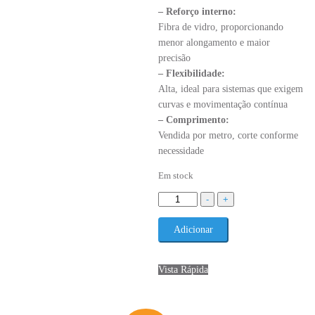
– Reforço interno:
Fibra de vidro, proporcionando
menor alongamento e maior
precisão
– Flexibilidade:
Alta, ideal para sistemas que exigem
curvas e movimentação contínua
– Comprimento:
Vendida por metro, corte conforme
necessidade
Em stock
Quantidade
-
+
de
Correia
Adicionar
GT2
10mm
Vista Rápida
Reforçada
com
Fibra