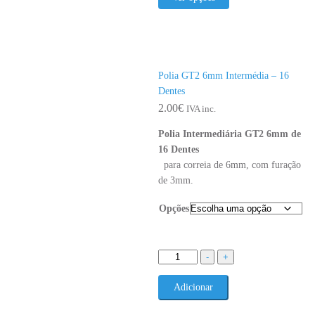
has
multiple
variants.
The
Polia GT2 6mm Intermédia – 16
options
Dentes
may
2.00
€
be
IVA inc.
chosen
Polia Intermediária GT2 6mm de
on
16 Dentes
the
para correia de 6mm, com furação
product
de 3mm.
page
Opções
Quantidade
-
+
de
Polia
Adicionar
GT2