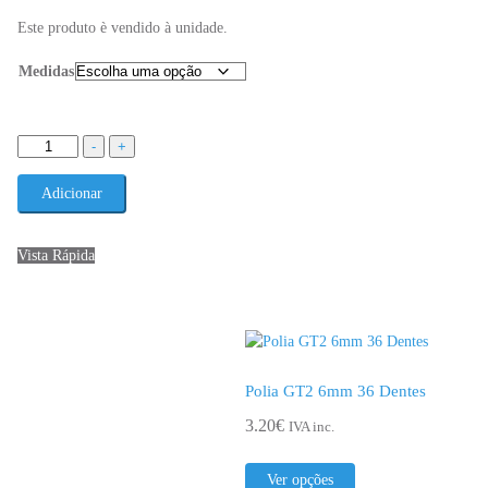
product
Este produto è vendido à unidade.
page
Medidas
Quantidade
-
+
de
Polia
Adicionar
GT2
6mm
Vista Rápida
30
Dentes
Polia GT2 6mm 36 Dentes
3.20
€
IVA inc.
This
Ver opções
product