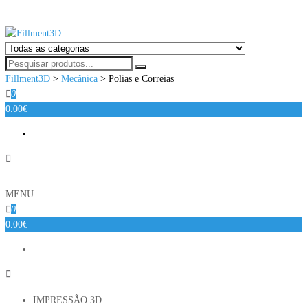
Fillment3D
Componentes e Serviço de Impressão 3D
Fillment3D
>
Mecânica
>
Polias e Correias
0
0.00€
MENU
0
0.00€
IMPRESSÃO 3D