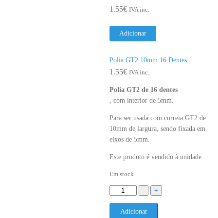
metro)
1.55
€
IVA inc.
Adicionar
Polia GT2 10mm 16 Dentes
1.55
€
IVA inc.
Polia GT2 de 16 dentes
, com interior de 5mm.
Para ser usada com correia GT2 de
10mm de largura, sendo fixada em
eixos de 5mm.
Este produto é vendido à unidade.
Em stock
Quantidade
-
+
de
Polia
Adicionar