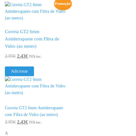
de
Promoção!
Vidro
(ao
metro)
Correia GT2 6mm
Antiderrapante com Fibra de
Vidro (ao metro)
O
O
2.95
€
2.43
€
IVA inc.
preço
preço
original
atual
Adicionar
era:
é:
2.95€.
2.43€.
Correia GT2 6mm Antiderrapante
com Fibra de Vidro (ao metro)
O
O
2.95
€
2.43
€
IVA inc.
preço
preço
A