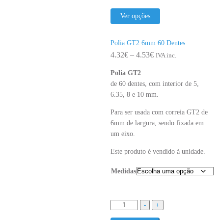
range:
This
4.32€
Ver opções
product
through
has
multiple
4.53€
Polia GT2 6mm 60 Dentes
variants.
Price
4.32
€
–
4.53
€
IVA inc.
The
range:
options
Polia GT2
4.32€
may
de 60 dentes, com interior de 5,
through
be
6.35, 8 e 10 mm.
4.53€
chosen
Para ser usada com correia GT2 de
on
6mm de largura, sendo fixada em
the
um eixo.
product
page
Este produto é vendido à unidade.
Medidas
Quantidade
-
+
de