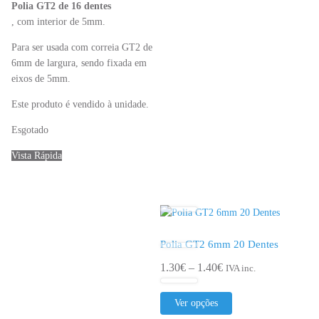
Polia GT2 de 16 dentes
, com interior de 5mm.
Para ser usada com correia GT2 de
6mm de largura, sendo fixada em
eixos de 5mm.
Este produto é vendido à unidade.
Esgotado
Vista Rápida
Polia GT2 6mm 20 Dentes
Price
1.30
€
–
1.40
€
IVA inc.
range:
This
1.30€
Ver opções
product