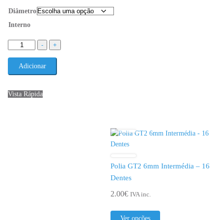
be
Diâmetro
chosen
Interno
on
the
Quantidade
-
+
product
de
page
Polia
Adicionar
GT2
6mm
Vista Rápida
Dupla
20
Dentes
Polia GT2 6mm Intermédia – 16
Dentes
2.00
€
IVA inc.
This
Ver opções
product