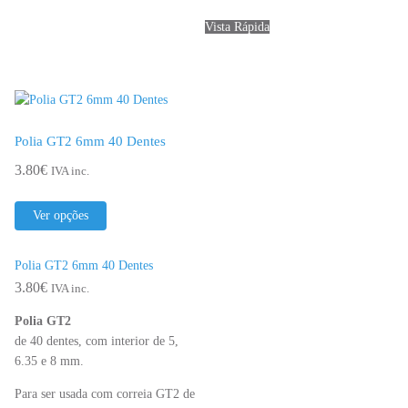
6mm
Vista Rápida
36
Dentes
Polia GT2 6mm 40 Dentes
3.80
€
IVA inc.
This
Ver opções
product
has
multiple
Polia GT2 6mm 40 Dentes
variants.
3.80
€
IVA inc.
The
options
Polia GT2
may
de 40 dentes, com interior de 5,
be
6.35 e 8 mm.
chosen
Para ser usada com correia GT2 de
on