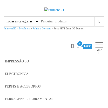
Fillment3D
Componentes e Serviço de
Impressão 3D
Fillment3D
>
Mecânica
>
Polias e Correias
>
Polia GT2 6mm 36 Dentes
0
0.00€
MEN
U
IMPRESSÃO 3D
ELECTRÓNICA
PERFIS E ACESSÓRIOS
FERRAGENS E FERRAMENTAS