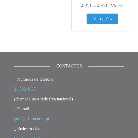
Price range: 4.
4.32
€
–
4.53
€
IVA inc.
This produc
Ver opções
CONTACTOS
_ Números de telefone:
21 592 4037
(chamada para rede fixa nacional)
_ E-mail:
geral@fillment3d.pt
_ Redes Sociais: