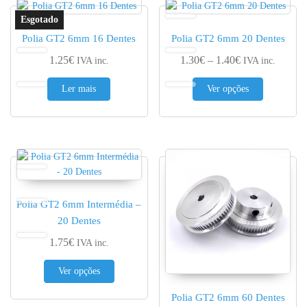
Polia GT2 6mm 16 Dentes
Polia GT2 6mm 20 Dentes
Price range: 1.
1.25
€
1.30
€
–
1.40
€
IVA inc.
IVA inc.
This produc
Ler mais
Ver opções
Polia GT2 6mm Intermédia –
20 Dentes
1.75
€
IVA inc.
This product has multiple variants. The options 
Ver opções
Polia GT2 6mm 60 Dentes