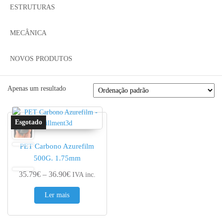
ESTRUTURAS
MECÂNICA
NOVOS PRODUTOS
Apenas um resultado
PET Carbono Azurefilm
500G. 1.75mm
Price range: 35.79€ through 36.90€
35.79
€
–
36.90
€
IVA inc.
Ler mais