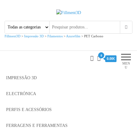
Fillment3D
Componentes e Serviço de
Impressão 3D
Fillment3D
>
Impressão 3D
>
Filamentos
>
Azurefilm
>
PET Carbono
0
0.00€
MEN
U
IMPRESSÃO 3D
ELECTRÓNICA
PERFIS E ACESSÓRIOS
FERRAGENS E FERRAMENTAS