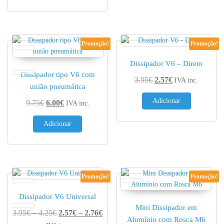
Promoção!
Promoção!
Dissipador V6 – Direto
Dissipador tipo V6 com
O preço original era: 
O preço atual é:
3.95
€
2.57
€
IVA inc.
união pneumática
Adicionar
O preço original era: 9.75€.
O preço atual é: 6.00€.
9.75
€
6.00
€
IVA inc.
Adicionar
Promoção!
Promoção!
Dissipador V6 Universal
Mini Dissipador em
Price range: 3.95€ through 4.25€
Price range: 2.57€ through 2.76€
3.95
€
–
4.25
€
2.57
€
–
2.76
€
Alumínio com Rosca M6