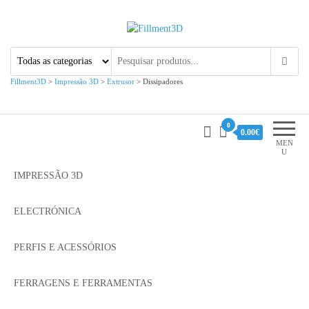
Fillment3D
Componentes e Serviço de
Impressão 3D
Fillment3D
>
Impressão 3D
>
Extrusor
>
Dissipadores
0
0.00€
MEN
U
IMPRESSÃO 3D
ELECTRÓNICA
PERFIS E ACESSÓRIOS
FERRAGENS E FERRAMENTAS