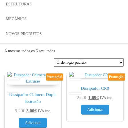
ESTRUTURAS
MECÂNICA
NOVOS PRODUTOS
A mostrar todos os 6 resultados
Promoção!
Promoção!
Dissipador CR8
Dissipador Chimera Dupla
O preço original era: 
O preço atual é:
2.60
€
1.69
€
IVA inc.
Extrusão
Adicionar
O preço original era: 9.20€.
O preço atual é: 3.00€.
9.20
€
3.00
€
IVA inc.
Adicionar