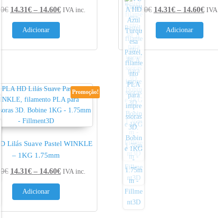
ugh 14.60€
Price range: 14.31€ through 14.60€
Pric
20
€
14.31
€
–
14.60
€
17.20
€
14.31
€
–
14.60
€
IVA inc.
IVA 
Adicionar
Adicionar
Promoção!
D Lilás Suave Pastel WINKLE
– 1KG 1.75mm
ugh 14.60€
Price range: 14.31€ through 14.60€
20
€
14.31
€
–
14.60
€
IVA inc.
Adicionar