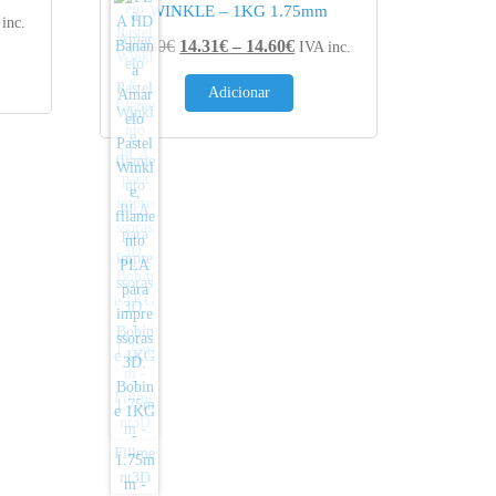
WINKLE – 1KG 1.75mm
e range: 14.31€ through 14.60€
inc.
Price range: 14.31€ throug
17.20
€
14.31
€
–
14.60
€
IVA inc.
Adicionar