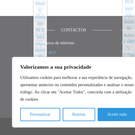
CONTACTOS
_ Números de telefone:
Dados d
Termos 
21 592 4037
Política
(chamada para rede fixa nacional)
Valorizamos a sua privacidade
Política
_ E-mail:
Utilizamos cookies para melhorar a sua experiência de navegação,
Polític
geral@fillment3d.pt
apresentar anúncios ou conteúdos personalizados e analisar o nosso
Resoluç
_ Redes Sociais:
tráfego. Ao clicar em "Aceitar Todos", concorda com a utilização
Livro d
de cookies.
Facebook
|
Instagram
Personalizar
Rejeitar
Aceite tudo