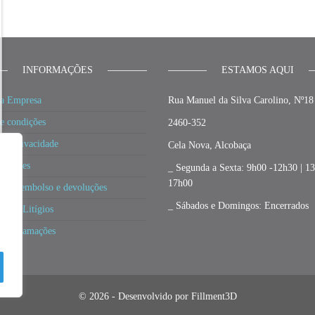
INFORMAÇÕES
ESTAMOS AQUI
a Empresa
Rua Manuel da Silva Carolino, Nº18
e condições
2460-352
 de privacidade
Cela Nova, Alcobaça
 cookies
_ Segunda a Sexta: 9h00 -12h30 | 1
17h00
a de reembolso e devoluções
_ Sábados e Domingos: Encerrados
ão de Litígios
e Reclamações
© 2026 - Desenvolvido por Fillment3D