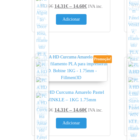
Price range: 14.31€ thro
17.20
€
14.31
€
–
14.60
€
17.
IVA inc.
Adicionar
Promoção!
PLA HD Curcuma Amarelo Pastel
PLA H
WINKLE – 1KG 1.75mm
Price range: 14.31€ thro
17.20
€
14.31
€
–
14.60
€
17.
IVA inc.
Adicionar