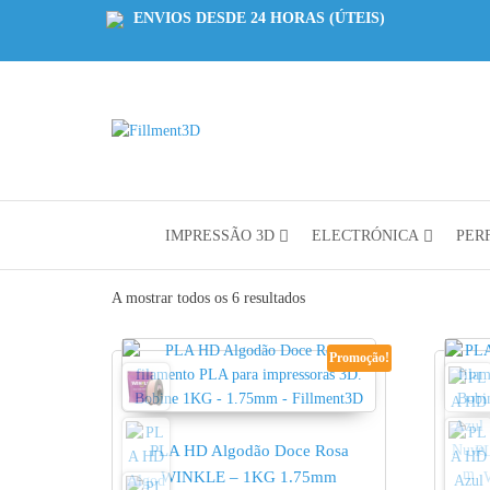
ENVIOS DESDE 24 HORAS (ÚTEIS)
Fillment3D
Componentes
e Serviço de
Impressão
3D
IMPRESSÃO 3D
ELECTRÓNICA
PERF
A mostrar todos os 6 resultados
Promoção!
PLA HD Algodão Doce Rosa
P
WINKLE – 1KG 1.75mm