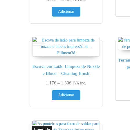
Adicionar
Ferra
Escova em Latão Limpeza de Nozzle
p
e Bloco – Cleaning Brush
Price range: 1.17€ through 1.30
1.17
€
–
1.30
€
IVA inc.
Adicionar