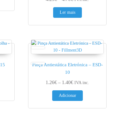
Ler mais
x15
Pinça Antiestática Eletrónica – ESD-
10
ge: 0.86€ through 0.95€
Price range: 1.26€ through 1.40€
1.26
€
–
1.40
€
IVA inc.
Adicionar