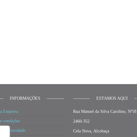
€
INFORMAÇÕES
ESTAMOS AQUI
a Empresa
Rua Manuel da Silva Carolino, Nº18
e condições
2460-352
 de privacidade
Cela Nova, Alcobaça