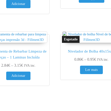
Adicionar
menta de Rebarbar Limpeza de
Nivelador de Bolha 40x15
eças – 1 Laminas Incluída
Price ran
0.86
€
–
0.95
€
IVA inc.
Price range: 2.84€ through 3.15€
2.84
€
–
3.15
€
IVA inc.
Ler mais
€
Adicionar