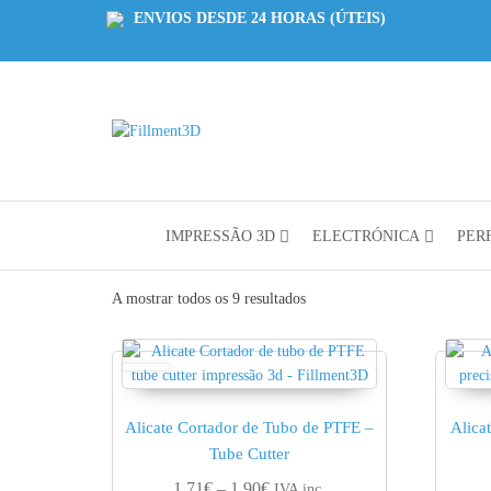
ENVIOS DESDE 24 HORAS (ÚTEIS)
Fillment3D
Componentes
e Serviço de
Impressão
3D
IMPRESSÃO 3D
ELECTRÓNICA
PERF
A mostrar todos os 9 resultados
Alicate Cortador de Tubo de PTFE –
Alica
Tube Cutter
Price range: 1.71€ through 1.90
1.71
€
–
1.90
€
IVA inc.