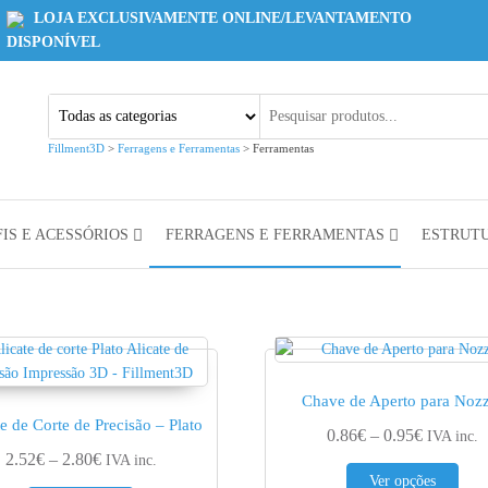
LOJA EXCLUSIVAMENTE ONLINE/LEVANTAMENTO
DISPONÍVEL
Fillment3D
>
Ferragens e Ferramentas
>
Ferramentas
IS E ACESSÓRIOS
FERRAGENS E FERRAMENTAS
ESTRUT
Chave de Aperto para Nozz
te de Corte de Precisão – Plato
Price ran
0.86
€
–
0.95
€
IVA inc.
Price range: 2.52€ through 2.80€
2.52
€
–
2.80
€
IVA inc.
This
Ver opções
€