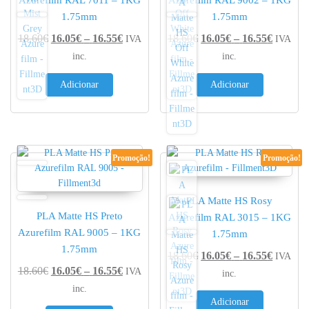
1.75mm
1.75mm
Price range: 16.05€ through 16.55€
Price r
18.60
€
16.05
€
–
16.55
€
18.60
€
16.05
€
–
16.55
€
IVA
IVA
inc.
inc.
Adicionar
Adicionar
Promoção!
Promoção!
PLA Matte HS Rosy
PLA Matte HS Preto
Azurefilm RAL 3015 – 1KG
Azurefilm RAL 9005 – 1KG
1.75mm
1.75mm
Price r
18.60
€
16.05
€
–
16.55
€
IVA
Price range: 16.05€ through 16.55€
18.60
€
16.05
€
–
16.55
€
IVA
inc.
inc.
Adicionar