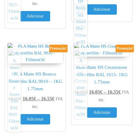
inc.
Adicionar
Adicionar
Promoção!
Promoção!
PLA Matte HS Creamstone
PLA Matte HS Branco
Azurefilm RAL 1015- 1KG
Azurefilm RAL 9010 – 1KG
1.75mm
1.75mm
Price r
18.60
€
16.05
€
–
16.55
€
IVA
Price range: 16.05€ through 16.55€
18.60
€
16.05
€
–
16.55
€
IVA
inc.
inc.
Adicionar
Adicionar