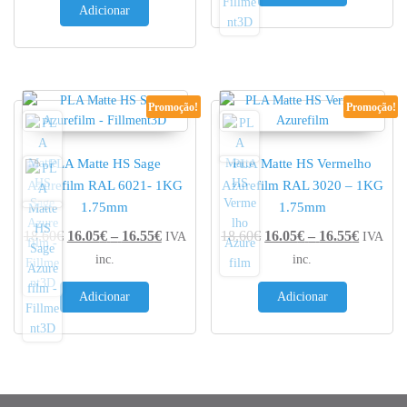
Adicionar
Promoção!
Promoção!
PLA Matte HS Sage
PLA Matte HS Vermelho
Azurefilm RAL 6021- 1KG
Azurefilm RAL 3020 – 1KG
1.75mm
1.75mm
Price range: 16.05€ through 16.55€
Price r
18.60
€
16.05
€
–
16.55
€
18.60
€
16.05
€
–
16.55
€
IVA
IVA
inc.
inc.
Adicionar
Adicionar