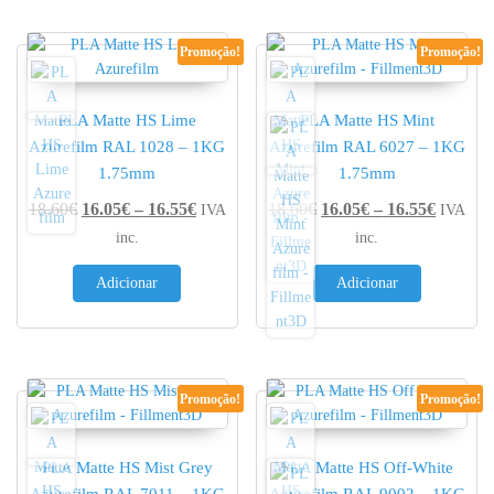
Promoção!
Promoção!
PLA Matte HS Lime
PLA Matte HS Mint
Azurefilm RAL 1028 – 1KG
Azurefilm RAL 6027 – 1KG
1.75mm
1.75mm
Price range: 16.05€ through 16.55€
Price r
18.60
€
16.05
€
–
16.55
€
18.60
€
16.05
€
–
16.55
€
IVA
IVA
inc.
inc.
Adicionar
Adicionar
Promoção!
Promoção!
PLA Matte HS Mist Grey
PLA Matte HS Off-White
Azurefilm RAL 7011 – 1KG
Azurefilm RAL 9002 – 1KG