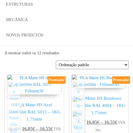
ESTRUTURAS
MECÂNICA
NOVOS PRODUTOS
A mostrar todos os 12 resultados
Promoção!
Promoção!
PLA Matte HS Bordeaux
PLA Matte HS Azul
Azurefilm RAL 4004 – 1KG
Azurefilm RAL 5015 – 1KG
1.75mm
1.75mm
Price r
18.60
€
16.05
€
–
16.55
€
IVA
Price range: 16.05€ through 16.55€
18.60
€
16.05
€
–
16.55
€
IVA
inc.