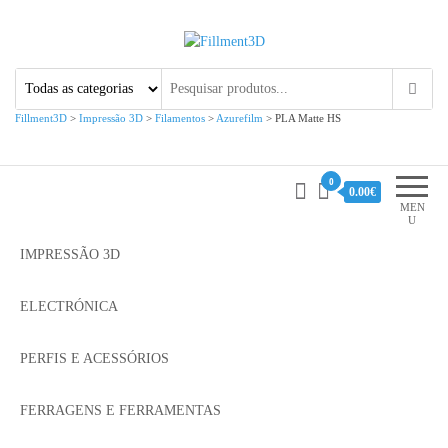
Fillment3D
Componentes e Serviço de
Impressão 3D
Fillment3D
>
Impressão 3D
>
Filamentos
>
Azurefilm
>
PLA Matte HS
0
0.00€
MEN
U
IMPRESSÃO 3D
ELECTRÓNICA
PERFIS E ACESSÓRIOS
FERRAGENS E FERRAMENTAS