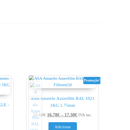
Promoção!
ASA Amarelo Azurefilm RAL 1021
KLE –
1KG 1.75mm
Price range: 16.78€ throug
21.60
€
16.78
€
–
17.30
€
IVA inc.
nge: 20.53€ through 20.95€
Adicionar