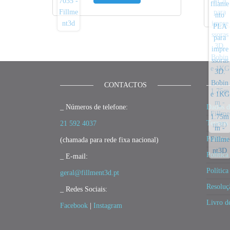
CONTACTOS
_ Números de telefone:
Dados d
Termos 
21 592 4037
Política
(chamada para rede fixa nacional)
Política
_ E-mail:
Polític
geral@fillment3d.pt
Resoluç
_ Redes Sociais:
Livro d
Facebook
|
Instagram