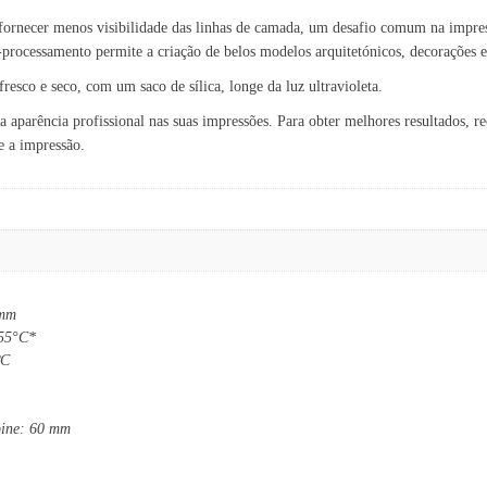
ornecer menos visibilidade das linhas de camada, um desafio comum na impress
-processamento permite a criação de belos modelos arquitetónicos, decorações e
sco e seco, com um saco de sílica, longe da luz ultravioleta.
aparência profissional nas suas impressões. Para obter melhores resultados, 
e a impressão.
 mm
255°C*
ºC
bine: 60 mm