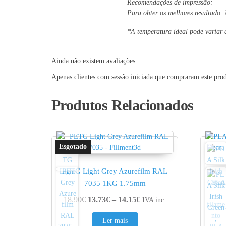
Recomendações de impressão:
Para obter os melhores resultado:
*A temperatura ideal pode variar a
Ainda não existem avaliações.
Apenas clientes com sessão iniciada que compraram este pro
Produtos Relacionados
PETG Light Grey Azurefilm RAL
PLA
7035 1KG 1.75mm
Price range: 13.73€ thro
18.90
€
13.73
€
–
14.15
€
IVA inc.
Ler mais