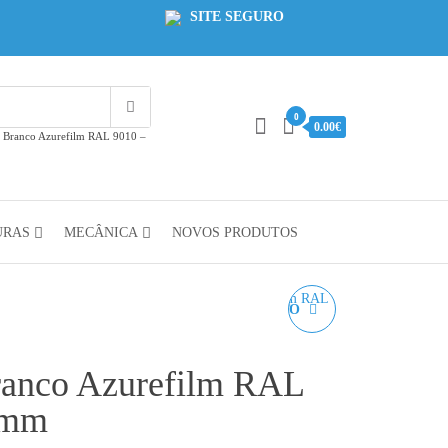
SITE SEGURO
0
0.00€
 Branco Azurefilm RAL 9010 –
URAS
MECÂNICA
NOVOS PRODUTOS
PLA MATTE HS PRETO
AZUREFILM RAL 9005 -
anco Azurefilm RAL
1KG 1.75MM
5mm