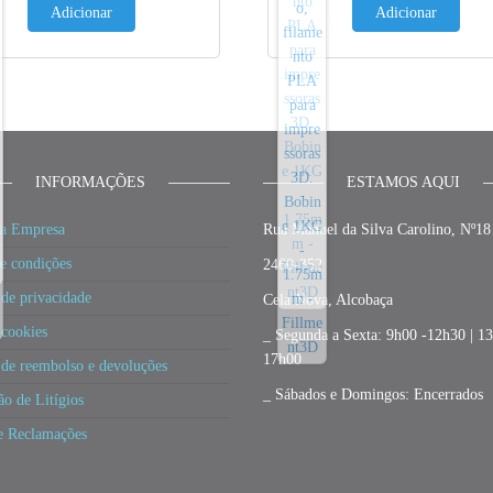
Adicionar
Adicionar
INFORMAÇÕES
ESTAMOS AQUI
a Empresa
Rua Manuel da Silva Carolino, Nº18
e condições
2460-352
 de privacidade
Cela Nova, Alcobaça
 cookies
_ Segunda a Sexta: 9h00 -12h30 | 1
17h00
a de reembolso e devoluções
_ Sábados e Domingos: Encerrados
ão de Litígios
e Reclamações