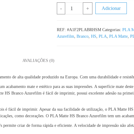
Quantidade de PLA Matte HS Branco
-
+
Adicionar
REF:
#A1F2PLABRHSM
Categorias:
PLA M
Azurefilm
,
Branco
,
HS
,
PLA
,
PLA Matte
,
PL
L
AVALIAÇÕES (0)
mento de alta qualidade produzido na Europa. Com uma durabilidade e resistên
 acabamento mate e estético para as suas impressões. A superfície mate deste
te HS Branco Azurefilm é fácil de imprimir, possui excelente adesão na prime
is é fácil de imprimir. Apesar da sua facilidade de utilização, o PLA Matte H
plicações, como decorações. O PLA Matte HS Branco Azurefilm tem um acabame
permite criar de forma rápida e eficiente. A velocidade de impressão não afet