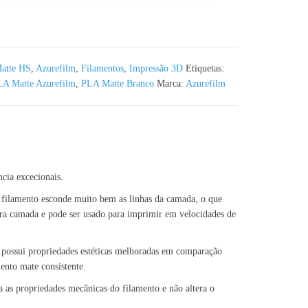
 Azurefilm RAL 9010 - 1KG 1.75mm
atte HS
,
Azurefilm
,
Filamentos
,
Impressão 3D
Etiquetas:
A Matte Azurefilm
,
PLA Matte Branco
Marca:
Azurefilm
cia excecionais.
 filamento esconde muito bem as linhas da camada, o que
ira camada e pode ser usado para imprimir em velocidades de
S possui propriedades estéticas melhoradas em comparação
nto mate consistente.
a as propriedades mecânicas do filamento e não altera o