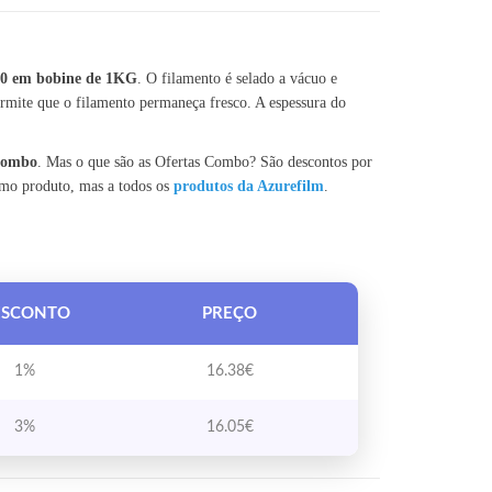
0 em bobine de 1KG
. O filamento é selado a vácuo e
mite que o filamento permaneça fresco. A espessura do
 Combo
. Mas o que são as Ofertas Combo? São descontos por
smo produto, mas a todos os
produtos da Azurefilm
.
ESCONTO
PREÇO
1%
16.38
€
3%
16.05
€