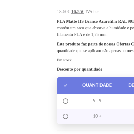
O preço original era: 18.60€.
O preço atual é: 16.55€.
18.60
€
16.55
€
IVA inc.
PLA Matte HS Branco Azurefilm RAL 901
contém um saco que absorve a humidade e per
filamento PLA é de 1,75 mm.
Este produto faz parte de nossas Ofertas
quantidade que se aplicam não apenas ao me
Em stock
Desconto por quantidade
QUANTIDADE
D
5 - 9
10 +