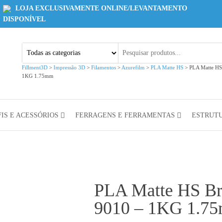
LOJA EXCLUSIVAMENTE ONLINE/LEVANTAMENTO
DISPONÍVEL
Fillment3D
>
Impressão 3D
>
Filamentos
>
Azurefilm
>
PLA Matte HS
>
PLA Matte HS
1KG 1.75mm
IS E ACESSÓRIOS
FERRAGENS E FERRAMENTAS
ESTRUT
PLA Matte HS Br
9010 – 1KG 1.7