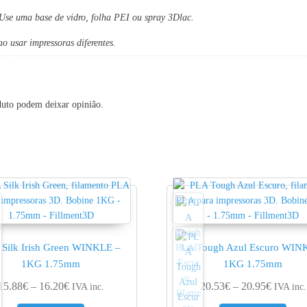
 Use uma base de vidro, folha PEI ou spray 3Dlac.
o usar impressoras diferentes.
duto podem deixar opinião.
 Silk Irish Green WINKLE –
PLA Tough Azul Escuro WIN
1KG 1.75mm
1KG 1.75mm
ugh 14.15€
Price range: 15.88€ through 16.20€
Price ra
15.88
€
–
16.20
€
20.53
€
–
20.95
€
IVA inc.
IVA inc.