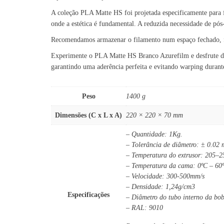
A coleção PLA Matte HS foi projetada especificamente para f
onde a estética é fundamental. A reduzida necessidade de pós
Recomendamos armazenar o filamento num espaço fechado, fre
Experimente o PLA Matte HS Branco Azurefilm e desfrute da 
garantindo uma aderência perfeita e evitando warping durant
Peso
1400 g
Dimensões (C x L x A)
220 × 220 × 70 mm
– Quantidade: 1Kg.
– Tolerância de diâmetro: ± 0.02
– Temperatura do extrusor: 205–
– Temperatura da cama: 0ºC – 60
– Velocidade: 300-500mm/s
– Densidade: 1,24g/cm3
Especificações
– Diâmetro do tubo interno da bo
– RAL: 9010