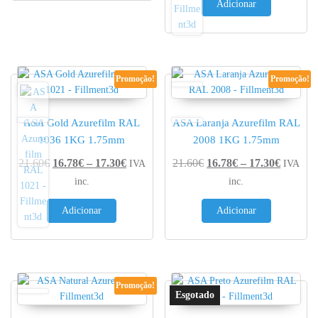
Adicionar
Promoção!
Promoção!
ASA Gold Azurefilm RAL
ASA Laranja Azurefilm RAL
1036 1KG 1.75mm
2008 1KG 1.75mm
Price range: 16.78€ through 17.30€
Price r
21.60
€
16.78
€
–
17.30
€
21.60
€
16.78
€
–
17.30
€
IVA
IVA
inc.
inc.
Adicionar
Adicionar
Promoção!