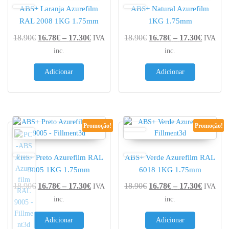
ABS+ Laranja Azurefilm
ABS+ Natural Azurefilm
RAL 2008 1KG 1.75mm
1KG 1.75mm
Price range: 16.78€ through 17.30€
Price r
18.90
€
16.78
€
–
17.30
€
18.90
€
16.78
€
–
17.30
€
IVA
IVA
inc.
inc.
Adicionar
Adicionar
Promoção!
Promoção!
ABS+ Preto Azurefilm RAL
ABS+ Verde Azurefilm RAL
9005 1KG 1.75mm
6018 1KG 1.75mm
Price range: 16.78€ through 17.30€
Price r
18.90
€
16.78
€
–
17.30
€
18.90
€
16.78
€
–
17.30
€
IVA
IVA
inc.
inc.
Adicionar
Adicionar