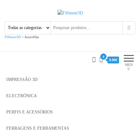
Fillment3D
Componentes e Serviço de
Impressão 3D
Fillment3D
>
Azurefilm
0
0.00€
MEN
U
IMPRESSÃO 3D
ELECTRÓNICA
PERFIS E ACESSÓRIOS
FERRAGENS E FERRAMENTAS