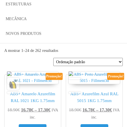
ESTRUTURAS
MECÂNICA
NOVOS PRODUTOS
A mostrar 1–24 de 262 resultados
Promoção!
Promoção!
ABS+ Amarelo Azurefilm
ABS+ Azurefilm Azul RAL
RAL 1021 1KG 1.75mm
5015 1KG 1.75mm
Price range: 16.78€ through 17.30€
Price r
18.90
€
16.78
€
–
17.30
€
18.90
€
16.78
€
–
17.30
€
IVA
IVA
inc.
inc.