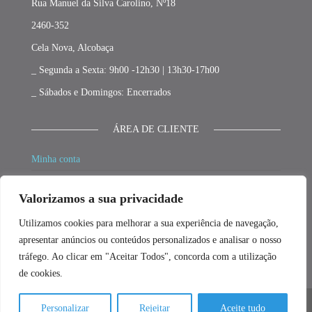
Rua Manuel da Silva Carolino, Nº18
2460-352
Cela Nova, Alcobaça
_ Segunda a Sexta: 9h00 -12h30 | 13h30-17h00
_ Sábados e Domingos: Encerrados
ÁREA DE CLIENTE
Minha conta
Carrinho
Valorizamos a sua privacidade
Finalizar compras
Utilizamos cookies para melhorar a sua experiência de navegação,
Promoções
apresentar anúncios ou conteúdos personalizados e analisar o nosso
tráfego. Ao clicar em "Aceitar Todos", concorda com a utilização
de cookies.
Personalizar
Rejeitar
Aceite tudo
© 2026 - Desenvolvido por Fillment3D