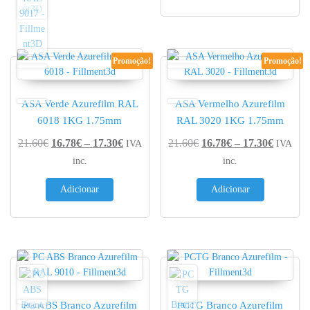
Promoção!
Promoção!
ASA Verde Azurefilm RAL
ASA Vermelho Azurefilm
6018 1KG 1.75mm
RAL 3020 1KG 1.75mm
Price range: 16.78€ through 17.30€
Price r
21.60
€
16.78
€
–
17.30
€
21.60
€
16.78
€
–
17.30
€
IVA
IVA
inc.
inc.
Adicionar
Adicionar
PC ABS Branco Azurefilm
PCTG Branco Azurefilm