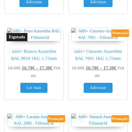
Adicionar
Adicionar
Promoção!
ABS+ Branco Azurefilm
ABS+ Cinzento Azurefilm
RAL 9010 1KG 1.75mm
RAL 7001 1KG 1.75mm
Price range: 16.78€ through 17.30€
Price r
18.90
€
16.78
€
–
17.30
€
18.90
€
16.78
€
–
17.30
€
IVA
IVA
inc.
inc.
Ler mais
Adicionar
Promoção!
Promoção!