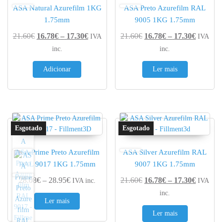
ASA Natural Azurefilm 1KG
ASA Preto Azurefilm RAL
1.75mm
9005 1KG 1.75mm
Price range: 16.78€ through 17.30€
Price r
21.60
€
16.78
€
–
17.30
€
21.60
€
16.78
€
–
17.30
€
IVA
IVA
inc.
inc.
Adicionar
Ler mais
ASA Prime Preto Azurefilm
ASA Silver Azurefilm RAL
RAL 9017 1KG 1.75mm
9007 1KG 1.75mm
Price range: 28.08€ through 28.95€
Price r
28.08
€
–
28.95
€
21.60
€
16.78
€
–
17.30
€
IVA inc.
IVA
inc.
Ler mais
Ler mais