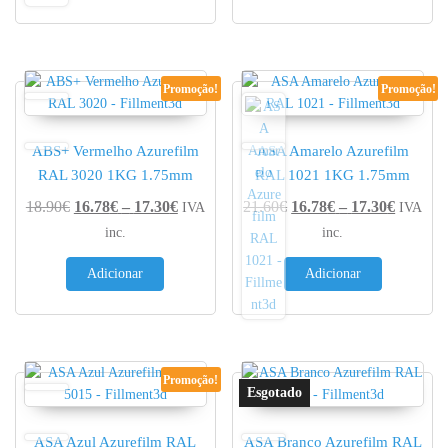
Promoção!
Promoção!
ABS+ Vermelho Azurefilm
ASA Amarelo Azurefilm
RAL 3020 1KG 1.75mm
RAL 1021 1KG 1.75mm
Price range: 16.78€ through 17.30€
Price r
18.90
€
16.78
€
–
17.30
€
21.60
€
16.78
€
–
17.30
€
IVA
IVA
inc.
inc.
Adicionar
Adicionar
Promoção!
ASA Azul Azurefilm RAL
ASA Branco Azurefilm RAL