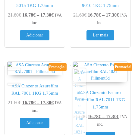
5015 1KG 1.75mm
9010 1KG 1.75mm
Price range: 16.78€ through 17.30€
Price r
21.60
€
16.78
€
–
17.30
€
21.60
€
16.78
€
–
17.30
€
IVA
IVA
inc.
inc.
Adicionar
Ler mais
Promoção!
Promoção!
ASA Cinzento Azurefilm
ASA Cinzento Escuro
RAL 7001 1KG 1.75mm
Azurefilm RAL 7011 1KG
Price range: 16.78€ through 17.30€
21.60
€
16.78
€
–
17.30
€
IVA
1.75mm
inc.
Price r
21.60
€
16.78
€
–
17.30
€
IVA
Adicionar
inc.