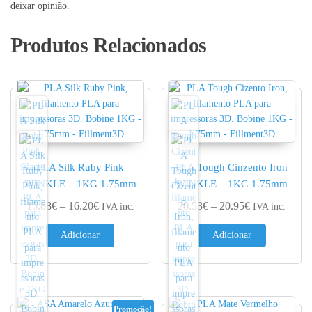
deixar opinião.
Produtos Relacionados
PLA Silk Ruby Pink
PLA Tough Cinzento Iron
WINKLE – 1KG 1.75mm
WINKLE – 1KG 1.75mm
Price range: 15.88€ through 16.20€
Price range: 
15.88
€
–
16.20
€
20.53
€
–
20.95
€
IVA inc.
IVA inc.
Adicionar
Adicionar
Promoção!