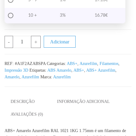
10 +
3%
16.78
€
Quantidade de ABS+ Amarelo Azurefilm RAL 1021 1KG 1.75mm
-
+
Adicionar
REF:
#A1F2AZABSPA
Categorias:
ABS+
,
Azurefilm
,
Filamentos
,
Impressão 3D
Etiquetas:
ABS Amarelo
,
ABS+
,
ABS+ Azurefilm
,
Amarelo
,
Azurefilm
Marca:
Azurefilm
DESCRIÇÃO
INFORMAÇÃO ADICIONAL
AVALIAÇÕES (0)
ABS+ Amarelo Azurefilm RAL 1021 1KG 1.75mm é um filamento de