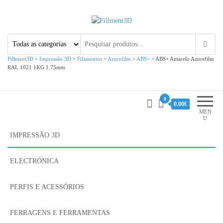
Fillment3D
Componentes e Serviço de
Impressão 3D
Fillment3D
>
Impressão 3D
>
Filamentos
>
Azurefilm
>
ABS+
>
ABS+ Amarelo Azurefilm
RAL 1021 1KG 1.75mm
0
0.00€
MEN
U
IMPRESSÃO 3D
ELECTRÓNICA
PERFIS E ACESSÓRIOS
FERRAGENS E FERRAMENTAS