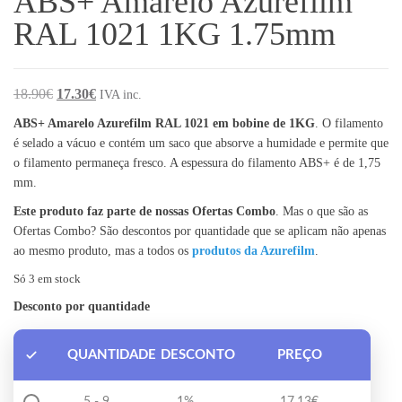
ABS+ Amarelo Azurefilm
RAL 1021 1KG 1.75mm
O preço original era: 18.90€.
O preço atual é: 17.30€.
18.90
€
17.30
€
IVA inc.
ABS+ Amarelo Azurefilm RAL 1021 em bobine de 1KG
. O filamento
é selado a vácuo e contém um saco que absorve a humidade e permite que
o filamento permaneça fresco. A espessura do filamento ABS+ é de 1,75
mm.
Este produto faz parte de nossas Ofertas Combo
. Mas o que são as
Ofertas Combo? São descontos por quantidade que se aplicam não apenas
ao mesmo produto, mas a todos os
produtos da Azurefilm
.
Só 3 em stock
Desconto por quantidade
QUANTIDADE
DESCONTO
PREÇO
5 - 9
1%
17.13
€