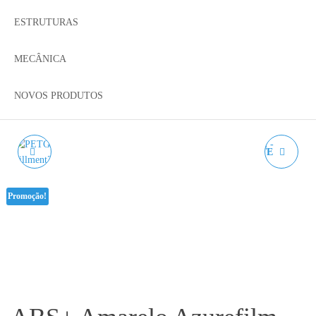
ESTRUTURAS
MECÂNICA
NOVOS PRODUTOS
PETG AZUL TRANSP.
PETG TRANSPARENTE
AZUREFILM RAL 5015T
AZUREFILM RAL 0000 -
Promoção!
- 1KG 1.75MM
1KG 1.75MM