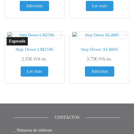
Adicionar
Ler mais
Step Down LM2596
Step Down XL4005
2.35
€
3.75
€
IVA inc.
IVA inc.
Ler mais
Adicionar
CONTACTOS
_ Números de telefone: