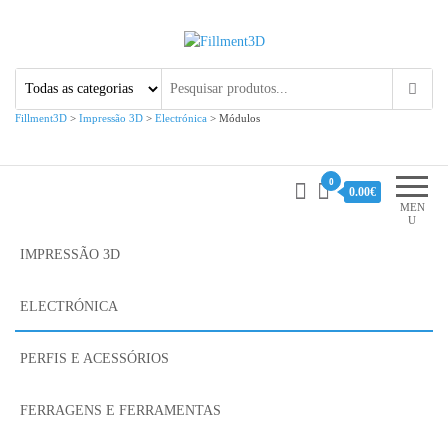
Fillment3D
Componentes e Serviço de
Impressão 3D
Fillment3D
>
Impressão 3D
>
Electrónica
>
Módulos
0
0.00€
MEN
U
IMPRESSÃO 3D
ELECTRÓNICA
PERFIS E ACESSÓRIOS
FERRAGENS E FERRAMENTAS