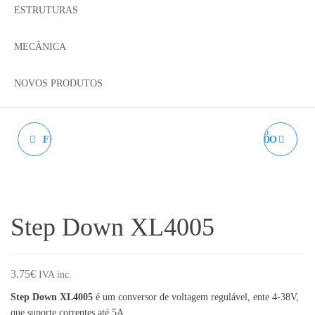
ESTRUTURAS
MECÂNICA
NOVOS PRODUTOS
FEEDER - CR10 DUPLA
PARAFUSO SEXTAVADO
ENGRENAGEM
CABEÇA OVAL ISO 7380
A2 M5 - AÇO INOX.
Step Down XL4005
3.75
€
IVA inc.
Step Down XL4005
é um conversor de voltagem regulável, ente 4-38V,
que suporte correntes até 5A.