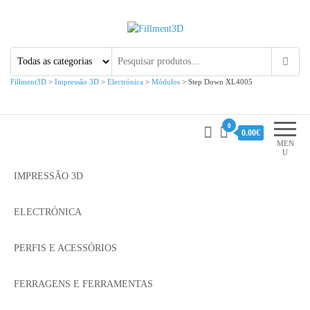
Fillment3D
Componentes e Serviço de
Impressão 3D
Fillment3D
>
Impressão 3D
>
Electrónica
>
Módulos
>
Step Down XL4005
0
0.00€
MEN
U
IMPRESSÃO 3D
ELECTRÓNICA
PERFIS E ACESSÓRIOS
FERRAGENS E FERRAMENTAS