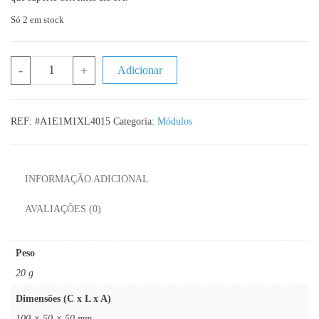
Só 2 em stock
Quantidade de Step Down XL4005
-
+
Adicionar
REF:
#A1E1M1XL4015
Categoria:
Módulos
INFORMAÇÃO ADICIONAL
AVALIAÇÕES (0)
Peso
20 g
Dimensões (C x L x A)
100 × 50 × 50 mm