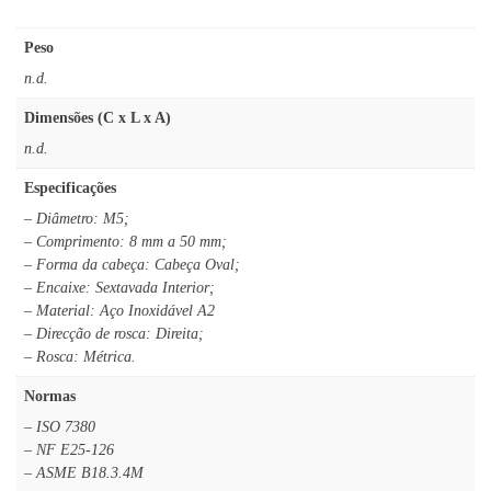
Peso
n.d.
Dimensões (C x L x A)
n.d.
Especificações
– Diâmetro: M5;
– Comprimento: 8 mm a 50 mm;
– Forma da cabeça: Cabeça Oval;
– Encaixe: Sextavada Interior;
– Material: Aço Inoxidável A2
– Direcção de rosca: Direita;
– Rosca: Métrica.
Normas
– ISO 7380
– NF E25-126
– ASME B18.3.4M