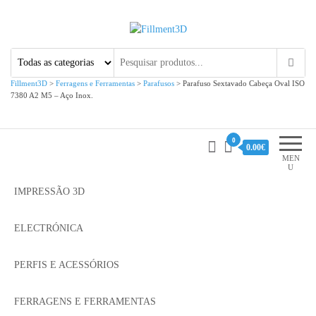
Fillment3D
Componentes e Serviço de
Impressão 3D
Fillment3D
>
Ferragens e Ferramentas
>
Parafusos
>
Parafuso Sextavado Cabeça Oval ISO
7380 A2 M5 – Aço Inox.
0
0.00€
MEN
U
IMPRESSÃO 3D
ELECTRÓNICA
PERFIS E ACESSÓRIOS
FERRAGENS E FERRAMENTAS