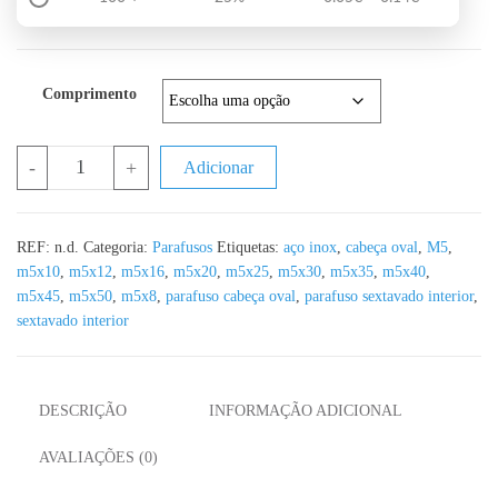
Comprimento
Quantidade de Parafuso Sextavado Cabeça Oval ISO 7380 A2 M5 -
-
+
Adicionar
REF:
n.d.
Categoria:
Parafusos
Etiquetas:
aço inox
,
cabeça oval
,
M5
,
m5x10
,
m5x12
,
m5x16
,
m5x20
,
m5x25
,
m5x30
,
m5x35
,
m5x40
,
m5x45
,
m5x50
,
m5x8
,
parafuso cabeça oval
,
parafuso sextavado interior
,
sextavado interior
DESCRIÇÃO
INFORMAÇÃO ADICIONAL
AVALIAÇÕES (0)