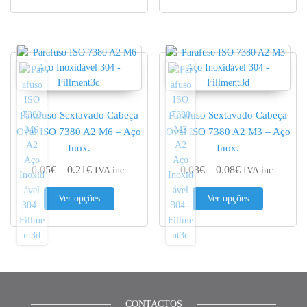
Parafuso Sextavado Cabeça
Parafuso Sextavado Cabeça
Oval ISO 7380 A2 M6 – Aço
Oval ISO 7380 A2 M3 – Aço
Inox.
Inox.
Price range: 0.05€ through 0.21€
Price range: 0.
0.05
€
–
0.21
€
0.03
€
–
0.08
€
IVA inc.
IVA inc.
This product has multiple variants. The options 
This produc
Ver opções
Ver opções
CONTACTOS