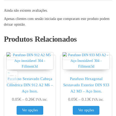
Ainda não existem avaliações.
Apenas clientes com sessão iniciada que compraram este produto podem
deixar opinião.
Produtos Relacionados
Parafuso Sextavado Cabeça
Parafuso Hexagonal
Cilíndrica DIN 912 A2 M6 –
Sextavado Exterior DIN 933
Aço Inox.
A2 M3 – Aço Inox.
Price range: 0.05€ through 0.26€
Price range: 0.
0.05
€
–
0.26
€
0.05
€
–
0.13
€
IVA inc.
IVA inc.
This product has multiple variants. The options 
This produc
Ver opções
Ver opções