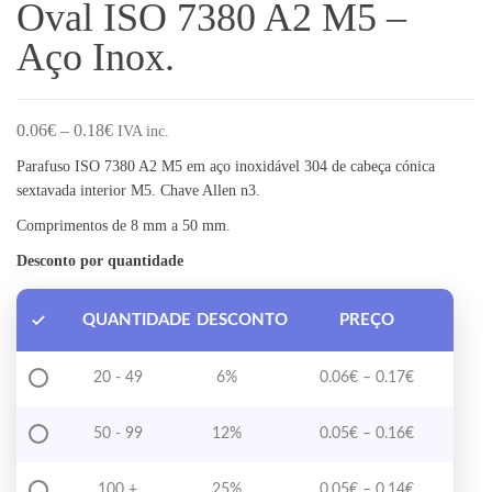
Oval ISO 7380 A2 M5 –
Aço Inox.
Price range: 0.06€ through 0.18€
0.06
€
–
0.18
€
IVA inc.
Parafuso ISO 7380 A2 M5 em aço inoxidável 304 de cabeça cónica
sextavada interior M5. Chave Allen n3.
Comprimentos de 8 mm a 50 mm.
Desconto por quantidade
QUANTIDADE
DESCONTO
PREÇO
Price range
20 - 49
6%
0.06
€
–
0.17
€
Price range
50 - 99
12%
0.05
€
–
0.16
€
Price range
100 +
25%
0.05
€
–
0.14
€