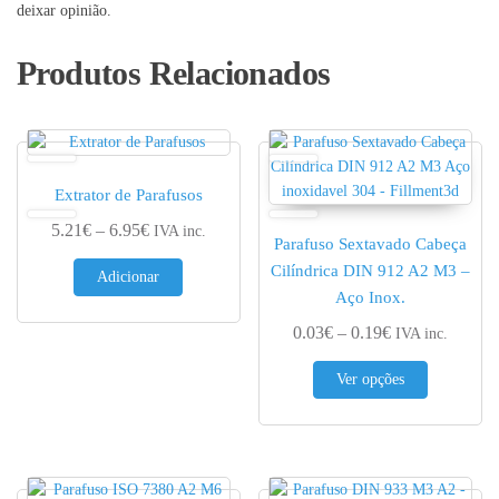
deixar opinião.
Produtos Relacionados
Extrator de Parafusos
Price range: 5.21€ through 6.95€
5.21
€
–
6.95
€
IVA inc.
Parafuso Sextavado Cabeça
Cilíndrica DIN 912 A2 M3 –
Adicionar
Aço Inox.
Price range: 0.
0.03
€
–
0.19
€
IVA inc.
This produc
Ver opções