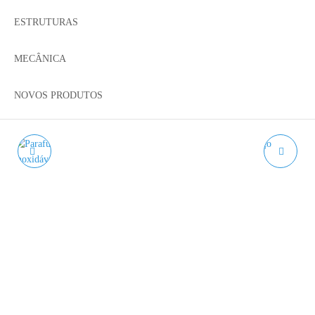
ESTRUTURAS
MECÂNICA
NOVOS PRODUTOS
PARAFUSO
PARAFUSO
HEXAGONAL
HEXAGONAL
SEXTAVADO EXTERIOR
SEXTAVADO EXTERIOR
DIN 933 A2 M3 - AÇO
DIN 933 A2 M5 - AÇO
INOX.
INOX.