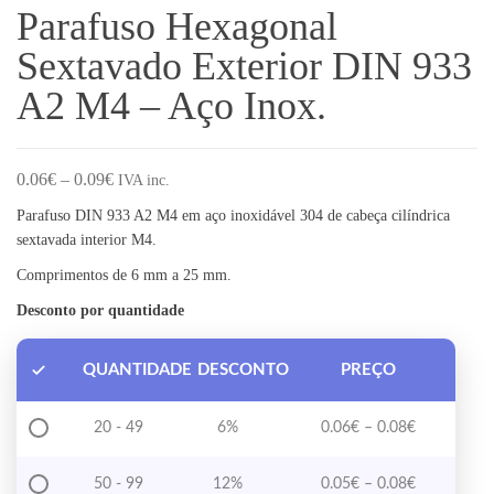
Parafuso Hexagonal
Sextavado Exterior DIN 933
A2 M4 – Aço Inox.
Price range: 0.06€ through 0.09€
0.06
€
–
0.09
€
IVA inc.
Parafuso DIN 933 A2 M4 em aço inoxidável 304 de cabeça cilíndrica
sextavada interior M4.
Comprimentos de 6 mm a 25 mm.
Desconto por quantidade
QUANTIDADE
DESCONTO
PREÇO
Price range
20 - 49
6%
0.06
€
–
0.08
€
Price range
50 - 99
12%
0.05
€
–
0.08
€