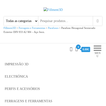
Fillment3D
Componentes e Serviço de
Impressão 3D
Fillment3D
>
Ferragens e Ferramentas
>
Parafusos
>
Parafuso Hexagonal Sextavado
Exterior DIN 933 A2 M4 – Aço Inox.
0
0.00€
MEN
U
IMPRESSÃO 3D
ELECTRÓNICA
PERFIS E ACESSÓRIOS
FERRAGENS E FERRAMENTAS