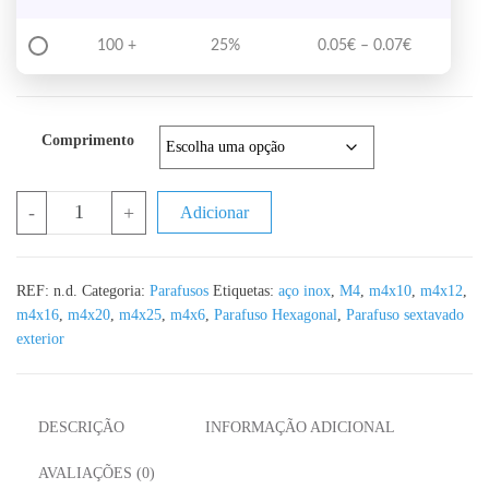
Price range
100 +
25%
0.05
€
–
0.07
€
Comprimento
Quantidade de Parafuso Hexagonal Sextavado Exterior DIN 933 A2
-
+
Adicionar
REF:
n.d.
Categoria:
Parafusos
Etiquetas:
aço inox
,
M4
,
m4x10
,
m4x12
,
m4x16
,
m4x20
,
m4x25
,
m4x6
,
Parafuso Hexagonal
,
Parafuso sextavado
exterior
DESCRIÇÃO
INFORMAÇÃO ADICIONAL
AVALIAÇÕES (0)