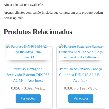
Ainda não existem avaliações.
Apenas clientes com sessão iniciada que compraram este produto podem
deixar opinião.
Produtos Relacionados
Parafuso Hexagonal
Parafuso Sextavado Cabeça
Sextavado Exterior DIN 933
Cilíndrica DIN 912 A2 M3 –
A2 M4 – Aço Inox.
Aço Inox.
Price range: 0.05€ through 0.09€
Price range: 0.
0.05
€
–
0.09
€
0.03
€
–
0.19
€
IVA inc.
IVA inc.
This product has multiple variants. The options 
This produc
Ver opções
Ver opções