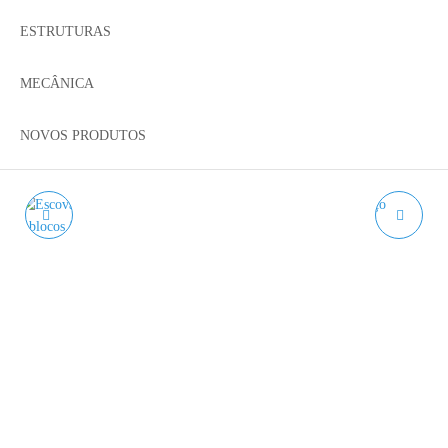
ESTRUTURAS
MECÂNICA
NOVOS PRODUTOS
ESCOVA EM LATÃO
PARAFUSO
LIMPEZA DE NOZZLE E
HEXAGONAL
BLOCO - CLEANING
SEXTAVADO EXTERIOR
BRUSH
DIN 933 A2 M4 - AÇO
INOX.