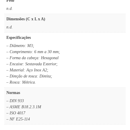
Peso
n.d.
Dimensões (C x L x A)
n.d.
Especificações
– Diâmetro: M3;
– Comprimento: 6 mm a 30 mm;
– Forma da cabeça: Hexagonal
– Encaixe: Sextavada Exterior;
– Material: Aço Inox A2;
– Direção de rosca: Direita;
– Rosca: Métrica.
Normas
– DIN 933
– ASME B18.2.3.1M
– ISO 4017
– NF E25-114