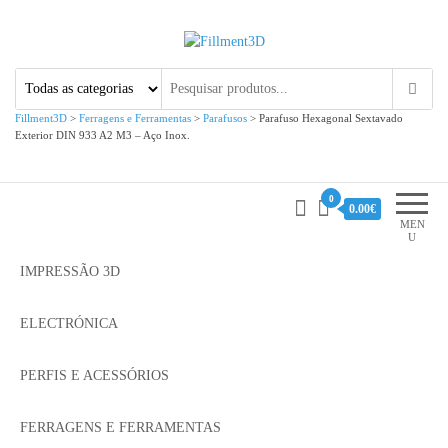
Fillment3D
Componentes e Serviço de
Impressão 3D
Fillment3D
>
Ferragens e Ferramentas
>
Parafusos
>
Parafuso Hexagonal Sextavado
Exterior DIN 933 A2 M3 – Aço Inox.
0
0.00€
MEN
U
IMPRESSÃO 3D
ELECTRÓNICA
PERFIS E ACESSÓRIOS
FERRAGENS E FERRAMENTAS