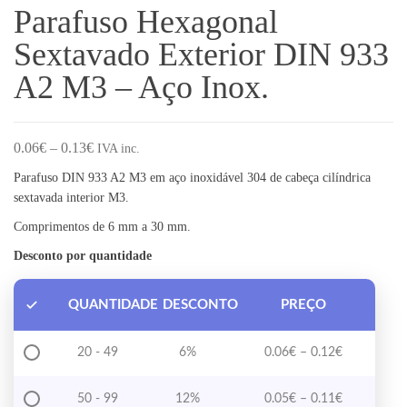
Parafuso Hexagonal
Sextavado Exterior DIN 933
A2 M3 – Aço Inox.
Price range: 0.06€ through 0.13€
0.06
€
–
0.13
€
IVA inc.
Parafuso DIN 933 A2 M3 em aço inoxidável 304 de cabeça cilíndrica
sextavada interior M3.
Comprimentos de 6 mm a 30 mm.
Desconto por quantidade
QUANTIDADE
DESCONTO
PREÇO
Price range
20 - 49
6%
0.06
€
–
0.12
€
Price range
50 - 99
12%
0.05
€
–
0.11
€