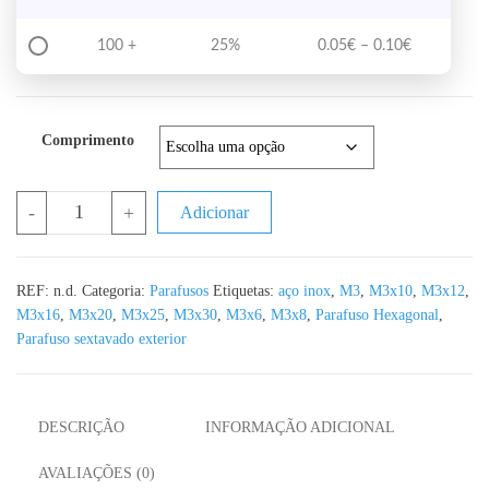
Price range
100 +
25%
0.05
€
–
0.10
€
Comprimento
Quantidade de Parafuso Hexagonal Sextavado Exterior DIN 933 A2
-
+
Adicionar
REF:
n.d.
Categoria:
Parafusos
Etiquetas:
aço inox
,
M3
,
M3x10
,
M3x12
,
M3x16
,
M3x20
,
M3x25
,
M3x30
,
M3x6
,
M3x8
,
Parafuso Hexagonal
,
Parafuso sextavado exterior
DESCRIÇÃO
INFORMAÇÃO ADICIONAL
AVALIAÇÕES (0)