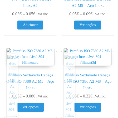
Inox. A2
A2 M5 – Aço Inox.
Price range: 0.03€ through 0.05€
Price range: 0.
0.03
€
–
0.05
€
0.05
€
–
0.09
€
IVA inc.
IVA inc.
This produc
Adicionar
Ver opções
Parafuso Sextavado Cabeça
Parafuso Sextavado Cabeça
Oval ISO 7380 A2 M3 – Aço
Oval ISO 7380 A2 M8 – Aço
Inox.
Inox.
Price range: 0.03€ through 0.08€
Price range: 0.
0.03
€
–
0.08
€
0.08
€
–
0.22
€
IVA inc.
IVA inc.
This product has multiple variants. The options 
This produc
Ver opções
Ver opções