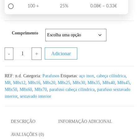
Price range
100 +
25%
0.08
€
–
0.33
€
Comprimento
Quantidade de Parafuso Sextavado Cabeça Cilíndrica DIN 912 A2 
-
+
Adicionar
REF:
n.d.
Categoria:
Parafusos
Etiquetas:
aço inox
,
cabeça cilíndrica
,
M8
,
M8x12
,
M8x16
,
M8x20
,
M8x25
,
M8x30
,
M8x35
,
M8x40
,
M8x45
,
M8x50
,
M8x60
,
M8x70
,
parafuso cabeça cilindrica
,
parafuso sextavado
interior
,
sextavado interior
DESCRIÇÃO
INFORMAÇÃO ADICIONAL
AVALIAÇÕES (0)