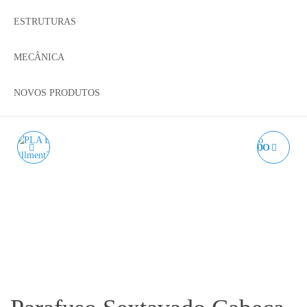
ESTRUTURAS
MECÂNICA
NOVOS PRODUTOS
PLA BRANCO
PARAFUSO SEXTAVADO
AZUREFILM RAL 9010 -
CABEÇA CÓNICA DIN
2,1 KG 1.75MM
7991 A2 M6 - AÇO INOX.