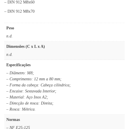
– DIN 912 M8x60
– DIN 912 M8x70
Peso
n.d.
Dimensões (C x L x A)
n.d.
Especificações
– Diâmetro: M8;
– Comprimento: 12 mm a 80 mm;
– Forma da cabeça: Cabeça cilíndrica;
– Encaixe: Sextavada Interior;
– Material: Aço Inox A2;
– Direcção de rosca: Direita;
– Rosca: Métrica.
Normas
– NF E25-125