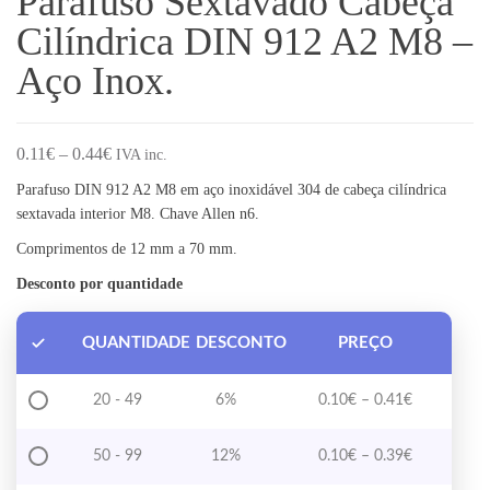
Parafuso Sextavado Cabeça
Cilíndrica DIN 912 A2 M8 –
Aço Inox.
Price range: 0.11€ through 0.44€
0.11
€
–
0.44
€
IVA inc.
Parafuso DIN 912 A2 M8 em aço inoxidável 304 de cabeça cilíndrica
sextavada interior M8. Chave Allen n6.
Comprimentos de 12 mm a 70 mm.
Desconto por quantidade
QUANTIDADE
DESCONTO
PREÇO
Price range
20 - 49
6%
0.10
€
–
0.41
€
Price range
50 - 99
12%
0.10
€
–
0.39
€