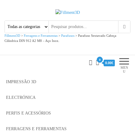
Fillment3D
Componentes e Serviço de
Impressão 3D
Fillment3D
>
Ferragens e Ferramentas
>
Parafusos
>
Parafuso Sextavado Cabeça
Cilíndrica DIN 912 A2 M8 – Aço Inox.
0
0.00€
MEN
U
IMPRESSÃO 3D
ELECTRÓNICA
PERFIS E ACESSÓRIOS
FERRAGENS E FERRAMENTAS