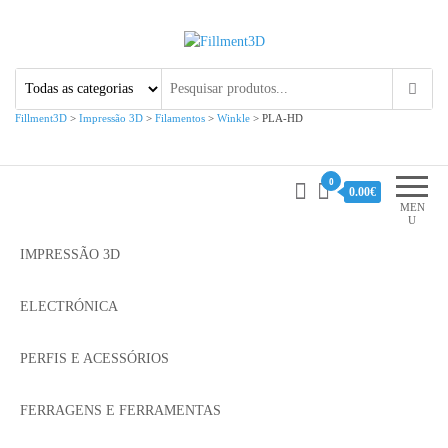
Fillment3D
Componentes e Serviço de
Impressão 3D
Fillment3D
>
Impressão 3D
>
Filamentos
>
Winkle
>
PLA-HD
0
0.00€
MEN
U
IMPRESSÃO 3D
ELECTRÓNICA
PERFIS E ACESSÓRIOS
FERRAGENS E FERRAMENTAS