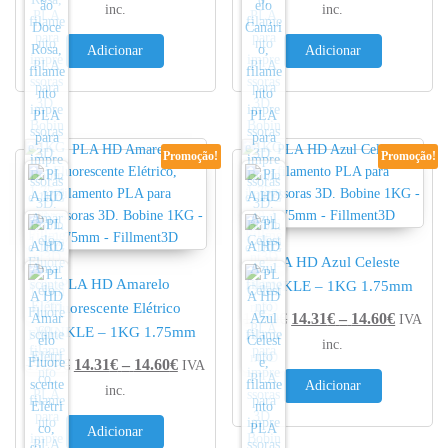
inc.
inc.
Adicionar
Adicionar
Promoção!
Promoção!
PLA HD Azul Celeste
PLA HD Amarelo
WINKLE – 1KG 1.75mm
Fluorescente Elétrico
Price r
17.20
€
14.31
€
–
14.60
€
IVA
WINKLE – 1KG 1.75mm
inc.
Price range: 14.31€ through 14.60€
17.20
€
14.31
€
–
14.60
€
IVA
Adicionar
inc.
Adicionar