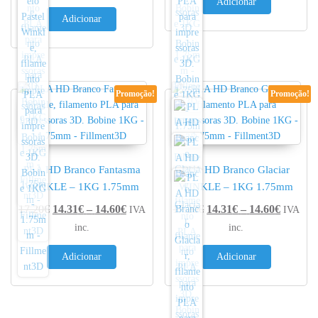
Adicionar
Adicionar
Promoção!
Promoção!
PLA HD Branco Fantasma
PLA HD Branco Glaciar
WINKLE – 1KG 1.75mm
WINKLE – 1KG 1.75mm
Price range: 14.31€ through 14.60€
Price r
17.20
€
14.31
€
–
14.60
€
17.20
€
14.31
€
–
14.60
€
IVA
IVA
inc.
inc.
Adicionar
Adicionar