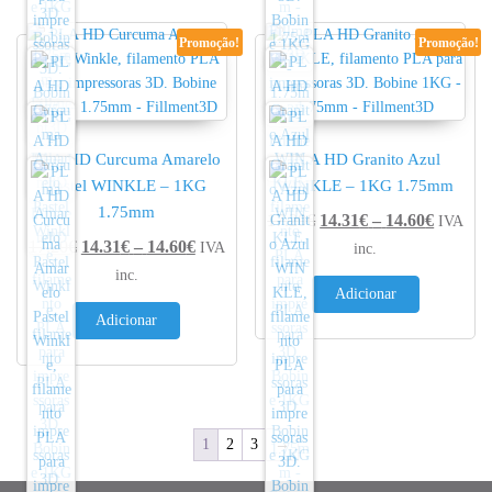
Promoção!
Promoção!
PLA HD Curcuma Amarelo
PLA HD Granito Azul
Pastel WINKLE – 1KG
WINKLE – 1KG 1.75mm
1.75mm
Price r
17.20
€
14.31
€
–
14.60
€
IVA
Price range: 14.31€ through 14.60€
17.20
€
14.31
€
–
14.60
€
IVA
inc.
inc.
Adicionar
Adicionar
1
2
3
→