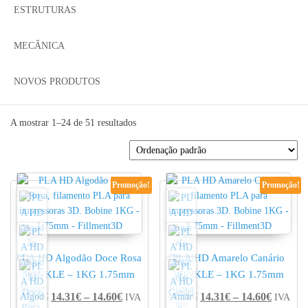
ESTRUTURAS
MECÂNICA
NOVOS PRODUTOS
A mostrar 1–24 de 51 resultados
Promoção!
Promoção!
PLA HD Algodão Doce Rosa
PLA HD Amarelo Canário
WINKLE – 1KG 1.75mm
WINKLE – 1KG 1.75mm
Price range: 14.31€ through 14.60€
Price r
17.20
€
14.31
€
–
14.60
€
17.20
€
14.31
€
–
14.60
€
IVA
IVA