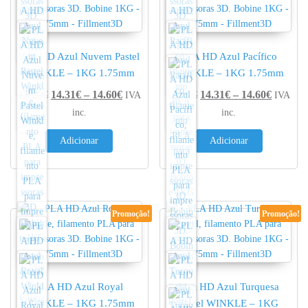
PLA HD Azul Nuvem Pastel
PLA HD Azul Pacífico
WINKLE – 1KG 1.75mm
WINKLE – 1KG 1.75mm
Price range: 14.31€ through 14.60€
Price r
17.20
€
14.31
€
–
14.60
€
17.20
€
14.31
€
–
14.60
€
IVA
IVA
inc.
inc.
Adicionar
Adicionar
Promoção!
Promoção!
PLA HD Azul Royal
PLA HD Azul Turquesa
WINKLE – 1KG 1.75mm
Pastel WINKLE – 1KG