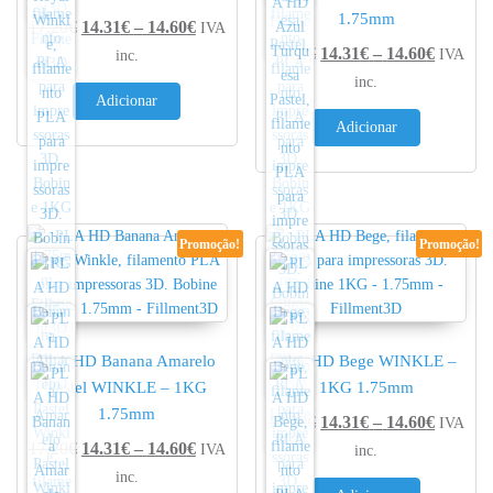
1.75mm
Price range: 14.31€ through 14.60€
17.20
€
14.31
€
–
14.60
€
IVA
Price r
17.20
€
14.31
€
–
14.60
€
IVA
inc.
inc.
Adicionar
Adicionar
Promoção!
Promoção!
PLA HD Banana Amarelo
PLA HD Bege WINKLE –
Pastel WINKLE – 1KG
1KG 1.75mm
1.75mm
Price r
17.20
€
14.31
€
–
14.60
€
IVA
Price range: 14.31€ through 14.60€
17.20
€
14.31
€
–
14.60
€
IVA
inc.
inc.