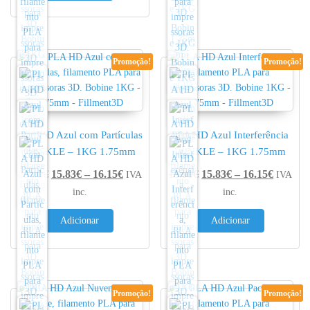
Promoção!
Promoção!
PLA HD Azul com Partículas
PLA HD Azul Interferência
WINKLE – 1KG 1.75mm
WINKLE – 1KG 1.75mm
Price range: 15.83€ through 16.15€
Price r
18.90
€
15.83
€
–
16.15
€
18.90
€
15.83
€
–
16.15
€
IVA
IVA
inc.
inc.
Adicionar
Adicionar
Promoção!
Promoção!