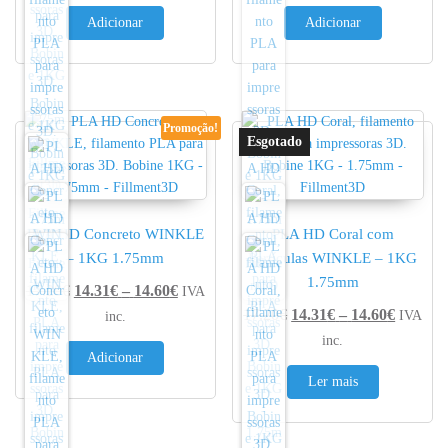
Adicionar
Adicionar
Promoção!
PLA HD Concreto WINKLE
PLA HD Coral com
– 1KG 1.75mm
Partículas WINKLE – 1KG
1.75mm
Price range: 14.31€ through 14.60€
17.20
€
14.31
€
–
14.60
€
IVA
Price r
17.20
€
14.31
€
–
14.60
€
IVA
inc.
inc.
Adicionar
Ler mais