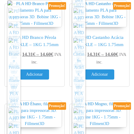
Promoção!
Promoção!
PLA HD Branco Pérola
PLA HD Castanho Acácia
WINKLE – 1KG 1.75mm
WINKLE – 1KG 1.75mm
Price range: 14.31€ through 14.60€
Price r
17.20
€
14.31
€
–
14.60
€
17.20
€
14.31
€
–
14.60
€
IVA
IVA
inc.
inc.
Adicionar
Adicionar
Promoção!
Promoção!