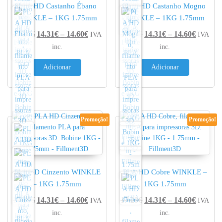
PLA HD Castanho Ébano
PLA HD Castanho Mogno
WINKLE – 1KG 1.75mm
WINKLE – 1KG 1.75mm
Price range: 14.31€ through 14.60€
Price r
17.20
€
14.31
€
–
14.60
€
17.20
€
14.31
€
–
14.60
€
IVA
IVA
inc.
inc.
Adicionar
Adicionar
Promoção!
Promoção!
PLA HD Cinzento WINKLE
PLA HD Cobre WINKLE –
– 1KG 1.75mm
1KG 1.75mm
Price range: 14.31€ through 14.60€
Price r
17.20
€
14.31
€
–
14.60
€
17.20
€
14.31
€
–
14.60
€
IVA
IVA
inc.
inc.