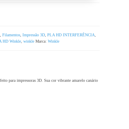
erência WINKLE - 1KG 1.75mm
,
Filamentos
,
Impressão 3D
,
PLA HD INTERFERÊNCIA
,
A HD Winkle
,
winkle
Marca:
Winkle
feito para impressoras 3D. Sua cor vibrante amarelo canário