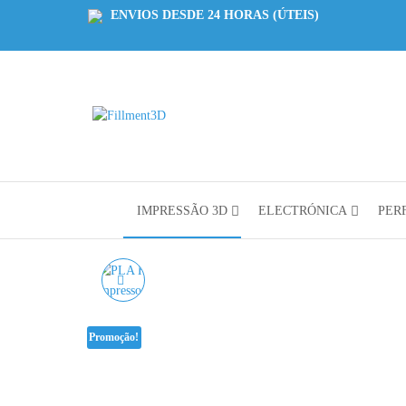
ENVIOS DESDE 24 HORAS (ÚTEIS)
Fillment3D
Componentes
e Serviço de
Impressão
3D
IMPRESSÃO 3D
ELECTRÓNICA
PERF
PLA HD CASTANHO
ÉBANO WINKLE - 1KG
Promoção!
1.75MM