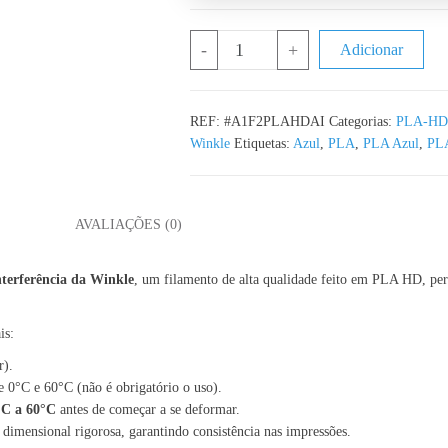
Quantidade de PLA HD Azul Interf
-
+
Adicionar
REF:
#A1F2PLAHDAI
Categorias:
PLA-HD
Winkle
Etiquetas:
Azul
,
PLA
,
PLA Azul
,
PL
L
AVALIAÇÕES (0)
terferência da Winkle
, um filamento de alta qualidade feito em PLA HD, per
is:
r).
 0°C e 60°C (não é obrigatório o uso).
°C a 60°C
antes de começar a se deformar.
 dimensional rigorosa, garantindo consistência nas impressões.