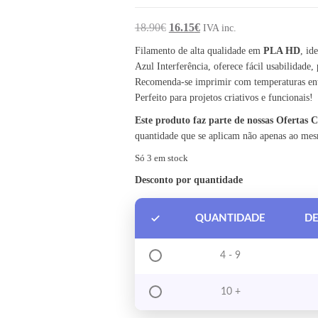
O preço original era: 18.90€.
O preço atual é: 16.15€.
18.90
€
16.15
€
IVA inc.
Filamento de alta qualidade em
PLA HD
, id
Azul Interferência, oferece fácil usabilidade,
Recomenda-se imprimir com temperaturas ent
Perfeito para projetos criativos e funcionais!
Este produto faz parte de nossas Ofertas
quantidade que se aplicam não apenas ao me
Só 3 em stock
Desconto por quantidade
QUANTIDADE
D
4 - 9
10 +