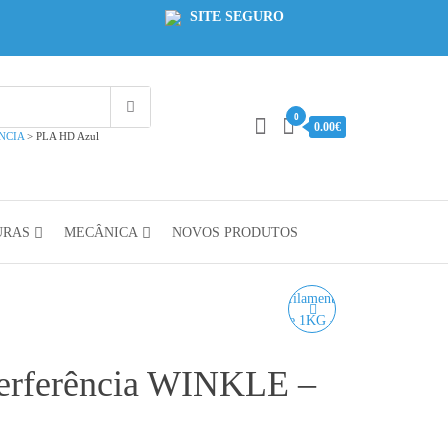
SITE SEGURO
0
0.00€
NCIA
>
PLA HD Azul
URAS
MECÂNICA
NOVOS PRODUTOS
PLA HD VERDE
INTERFERÊNCIA
erferência WINKLE –
WINKLE - 1KG 1.75MM