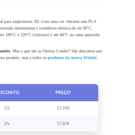
eal para impressoras 3D. Com uma cor vibrante este PLA
 precisão dimensional e resistência térmica de até 60°C.
re 190°C e 220°C (extrusor) e até 60°C na cama aquecida.
 Combo
. Mas o que são as Ofertas Combo? São descontos por
smo produto, mas a todos os
produtos da marca Winkle
.
ESCONTO
PREÇO
1%
15.99
€
2%
15.83
€