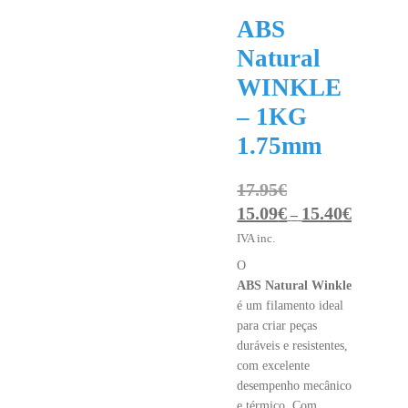
ABS
Natural
WINKLE
– 1KG
1.75mm
17.95
€
15.09
€
15.40
€
Price
–
range:
IVA inc.
15.09€
O
through
ABS Natural Winkle
15.40€
é um filamento ideal
para criar peças
duráveis e resistentes,
com excelente
desempenho mecânico
e térmico. Com