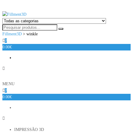
Fillment3D
Componentes e Serviço de Impressão 3D
Fillment3D
>
winkle
0
0.00€
MENU
0
0.00€
IMPRESSÃO 3D