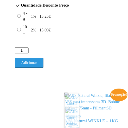
Quantidade
Desconto
Preço
4 -
1%
15.25
€
9
10
2%
15.09
€
+
Quantidade
de
ABS
Adicionar
Branco
Glaciar
WINKLE
-
1KG
Promoção!
1.75mm
ABS Natural WINKLE – 1KG
1.75mm