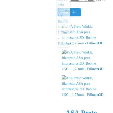
range:
16.66€
Adicionar
through
17.00€
ASA Preto