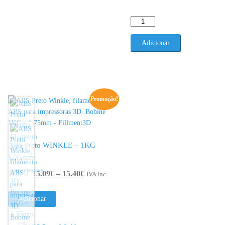
Quantidade
de
ABS
Adicionar
Natural
WINKLE
-
1KG
1.75mm
Promoção!
ABS Preto WINKLE – 1KG
1.75mm
Price
17.95
€
15.09
€
–
15.40
€
IVA inc.
range:
15.09€
Adicionar
through
15.40€