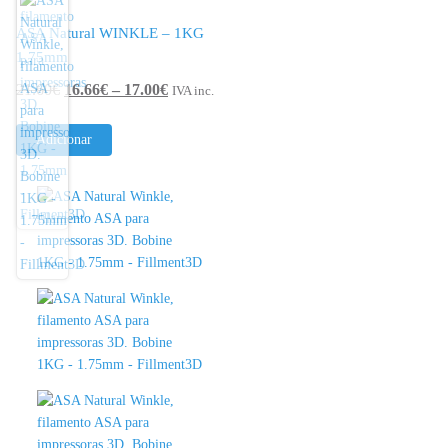
ASA Natural WINKLE – 1KG
1.75mm
Price
21.60
€
16.66
€
–
17.00
€
IVA inc.
range:
16.66€
Adicionar
through
17.00€