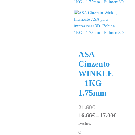
ASA
Cinzento
WINKLE
– 1KG
1.75mm
21.60
€
16.66
€
17.00
€
Price
–
range:
IVA inc.
16.66€
O