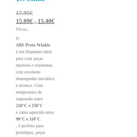
17.95
€
15.09
€
15.40
€
Price
–
range:
IVA inc.
15.09€
O
through
ABS Preto Winkle
15.40€
é um filamento ideal
para criar peças
duráveis e resistentes,
com excelente
desempenho mecânico
e térmico. Com
temperatura de
impressão entre
220°C e 250°C
e cama aquecida entre
90°C e 110°C
, é perfeito para
protótipos, peças