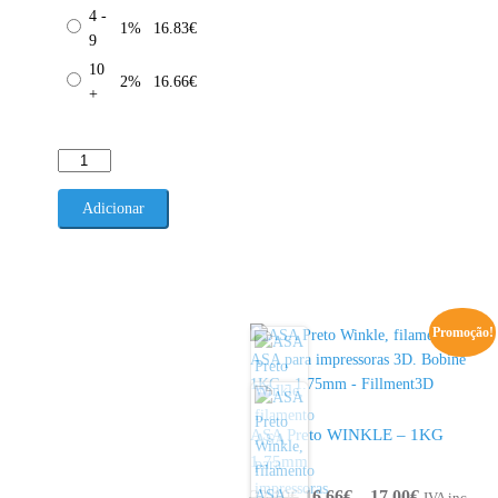
4 -
1%
16.83
€
9
10
2%
16.66
€
+
Quantidade
de
ASA
Adicionar
Natural
WINKLE
-
1KG
1.75mm
Promoção!
ASA Preto WINKLE – 1KG
1.75mm
Price
22.10
€
16.66
€
–
17.00
€
IVA inc.