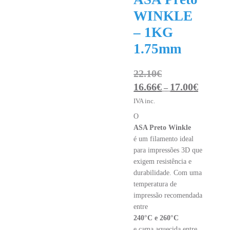
WINKLE
– 1KG
1.75mm
22.10
€
16.66
€
17.00
€
Price
–
range:
IVA inc.
16.66€
O
through
ASA Preto Winkle
17.00€
é um filamento ideal
para impressões 3D que
exigem resistência e
durabilidade. Com uma
temperatura de
impressão recomendada
entre
240°C e 260°C
e cama aquecida entre