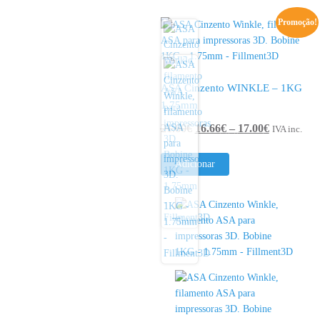
1KG
1.75mm
Promoção!
ASA Cinzento WINKLE – 1KG
1.75mm
Price
21.60
€
16.66
€
–
17.00
€
IVA inc.
range:
16.66€
Adicionar
through
17.00€