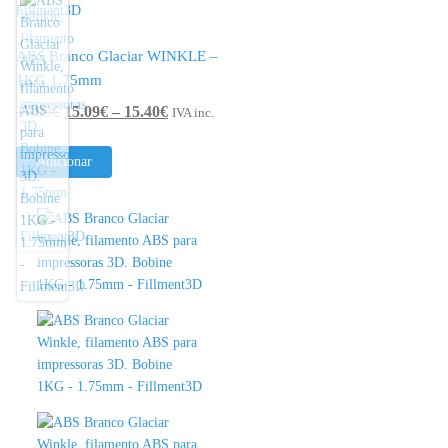
ABS Branco Glaciar WINKLE –
1KG 1.75mm
Price
17.95
€
15.09
€
–
15.40
€
IVA inc.
range:
15.09€
Adicionar
through
15.40€