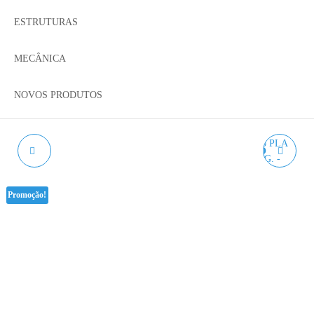
ESTRUTURAS
MECÂNICA
NOVOS PRODUTOS
DESIDRATADORA DE
PLA MADEIRA PINHO
FILAMENTO CREALITY
WINKLE - 750G. 1.75MM
Promoção!
- DRY BOX