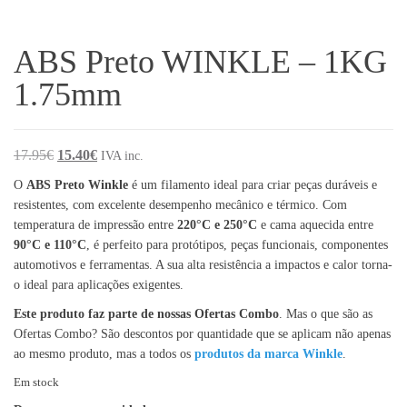
ABS Preto WINKLE – 1KG
1.75mm
O preço original era: 17.95€.
O preço atual é: 15.40€.
17.95
€
15.40
€
IVA inc.
O
ABS Preto Winkle
é um filamento ideal para criar peças duráveis e
resistentes, com excelente desempenho mecânico e térmico. Com
temperatura de impressão entre
220°C e 250°C
e cama aquecida entre
90°C e 110°C
, é perfeito para protótipos, peças funcionais, componentes
automotivos e ferramentas. A sua alta resistência a impactos e calor torna-
o ideal para aplicações exigentes.
Este produto faz parte de nossas Ofertas Combo
. Mas o que são as
Ofertas Combo? São descontos por quantidade que se aplicam não apenas
ao mesmo produto, mas a todos os
produtos da marca Winkle
.
Em stock