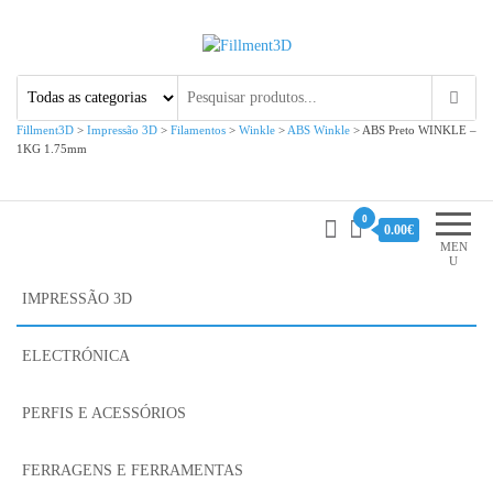
Fillment3D
Componentes e Serviço de
Impressão 3D
Fillment3D
>
Impressão 3D
>
Filamentos
>
Winkle
>
ABS Winkle
>
ABS Preto WINKLE –
1KG 1.75mm
0
0.00€
MEN
U
IMPRESSÃO 3D
ELECTRÓNICA
PERFIS E ACESSÓRIOS
FERRAGENS E FERRAMENTAS