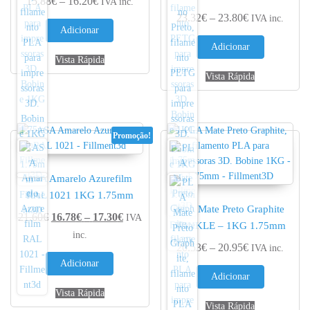
Price range: 15.88€ through 16.20€
15.88
€
–
16.20
€
IVA inc.
Price range: 
23.32
€
–
23.80
€
IVA inc.
Adicionar
Adicionar
Vista Rápida
Vista Rápida
Promoção!
ASA Amarelo Azurefilm
RAL 1021 1KG 1.75mm
PLA Mate Preto Graphite
Price range: 16.78€ through 17.30€
21.60
€
16.78
€
–
17.30
€
IVA
WINKLE – 1KG 1.75mm
inc.
Price range: 
20.53
€
–
20.95
€
IVA inc.
Adicionar
Adicionar
Vista Rápida
Vista Rápida