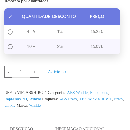
Desconto por quantidade
QUANTIDADE
DESCONTO
PREÇO
4 - 9
1%
15.25
€
10 +
2%
15.09
€
Quantidade de ABS Preto WINKLE - 1KG 1.75mm
-
+
Adicionar
REF:
#A1F2ABSHIBG-1
Categorias:
ABS Winkle
,
Filamentos
,
Impressão 3D
,
Winkle
Etiquetas:
ABS Preto
,
ABS Winkle
,
ABS+
,
Preto
,
winkle
Marca:
Winkle
DESCRIÇÃO
INFORMAÇÃO ADICIONAL