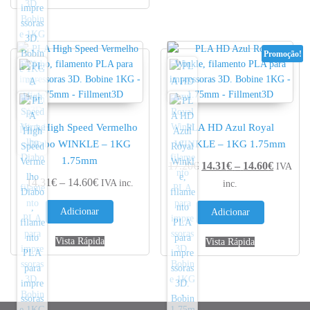
Promoção!
PLA High Speed Vermelho
PLA HD Azul Royal
Diabo WINKLE – 1KG
WINKLE – 1KG 1.75mm
1.75mm
Price r
17.20
€
14.31
€
–
14.60
€
IVA
Price range: 14.31€ through 14.60€
14.31
€
–
14.60
€
IVA inc.
inc.
Adicionar
Adicionar
Vista Rápida
Vista Rápida