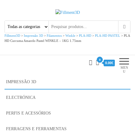
Fillment3D
Componentes e Serviço de
Impressão 3D
Fillment3D
>
Impressão 3D
>
Filamentos
>
Winkle
>
PLA-HD
>
PLA-HD PASTEL
>
PLA
HD Curcuma Amarelo Pastel WINKLE – 1KG 1.75mm
0
0.00€
MEN
U
IMPRESSÃO 3D
ELECTRÓNICA
PERFIS E ACESSÓRIOS
FERRAGENS E FERRAMENTAS