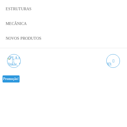
ESTRUTURAS
MECÂNICA
NOVOS PRODUTOS
PLA HD BANANA
PLA HD ALGODÃO
AMARELO PASTEL
DOCE ROSA WINKLE -
Promoção!
WINKLE - 1KG 1.75MM
1KG 1.75MM