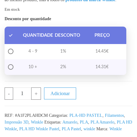
Em stock
Desconto por quantidade
QUANTIDADE
DESCONTO
PREÇO
4 - 9
1%
14.45
€
10 +
2%
14.31
€
Quantidade de PLA HD Curcuma Amarelo Pastel WINKLE - 1K
-
+
Adicionar
REF:
#A1F2PLAHDCM
Categorias:
PLA-HD PASTEL
,
Filamentos
,
Impressão 3D
,
Winkle
Etiquetas:
Amarelo
,
PLA
,
PLA Amarelo
,
PLA HD
Winkle
,
PLA HD Winkle Pastel
,
PLA Pastel
,
winkle
Marca:
Winkle