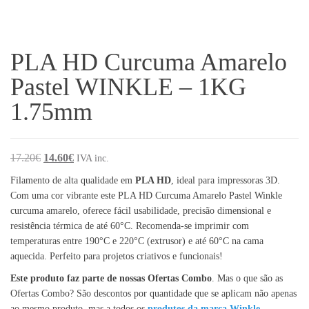
PLA HD Curcuma Amarelo
Pastel WINKLE – 1KG
1.75mm
O preço original era: 17.20€.
O preço atual é: 14.60€.
17.20
€
14.60
€
IVA inc.
Filamento de alta qualidade em
PLA HD
, ideal para impressoras 3D.
Com uma cor vibrante este PLA HD Curcuma Amarelo Pastel Winkle
curcuma amarelo, oferece fácil usabilidade, precisão dimensional e
resistência térmica de até 60°C. Recomenda-se imprimir com
temperaturas entre 190°C e 220°C (extrusor) e até 60°C na cama
aquecida. Perfeito para projetos criativos e funcionais!
Este produto faz parte de nossas Ofertas Combo
. Mas o que são as
Ofertas Combo? São descontos por quantidade que se aplicam não apenas
ao mesmo produto, mas a todos os
produtos da marca Winkle
.