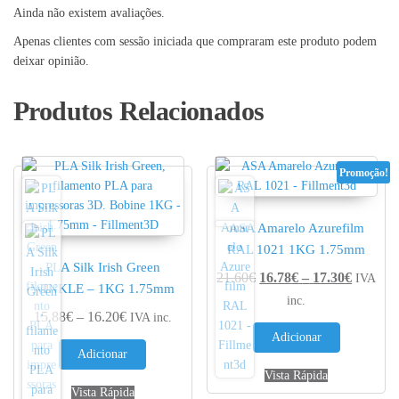
Ainda não existem avaliações.
Apenas clientes com sessão iniciada que compraram este produto podem
deixar opinião.
Produtos Relacionados
Promoção!
ASA Amarelo Azurefilm
RAL 1021 1KG 1.75mm
PLA Silk Irish Green
Price r
21.60
€
16.78
€
–
17.30
€
IVA
WINKLE – 1KG 1.75mm
inc.
Price range: 15.88€ through 16.20€
15.88
€
–
16.20
€
IVA inc.
Adicionar
Adicionar
Vista Rápida
Vista Rápida