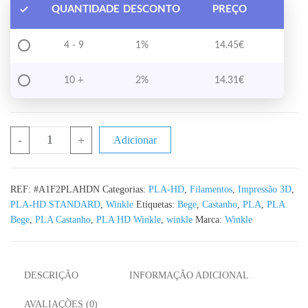
QUANTIDADE
DESCONTO
PREÇO
4 - 9
1%
14.45
€
10 +
2%
14.31
€
Quantidade de PLA HD Bege WINKLE - 1KG 1.75mm
-
+
Adicionar
REF:
#A1F2PLAHDN
Categorias:
PLA-HD
,
Filamentos
,
Impressão 3D
,
PLA-HD STANDARD
,
Winkle
Etiquetas:
Bege
,
Castanho
,
PLA
,
PLA
Bege
,
PLA Castanho
,
PLA HD Winkle
,
winkle
Marca:
Winkle
DESCRIÇÃO
INFORMAÇÃO ADICIONAL
AVALIAÇÕES (0)