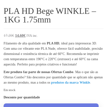
PLA HD Bege WINKLE –
1KG 1.75mm
O preço original era: 17.20€.
O preço atual é: 14.60€.
17.20
€
14.60
€
IVA inc.
Filamento de alta qualidade em
PLA HD
, ideal para impressoras 3D.
Com uma cor vibrante este PLA Nude, oferece fácil usabilidade, precisão
dimensional e resistência térmica de até 60°C. Recomenda-se imprimir
com temperaturas entre 190°C e 220°C (extrusor) e até 60°C na cama
aquecida. Perfeito para projetos criativos e funcionais!
Este produto faz parte de nossas Ofertas Combo
. Mas o que são as
Ofertas Combo? São descontos por quantidade que se aplicam não apenas
ao mesmo produto, mas a todos os
produtos da marca Winkle
.
Em stock
Desconto por quantidade