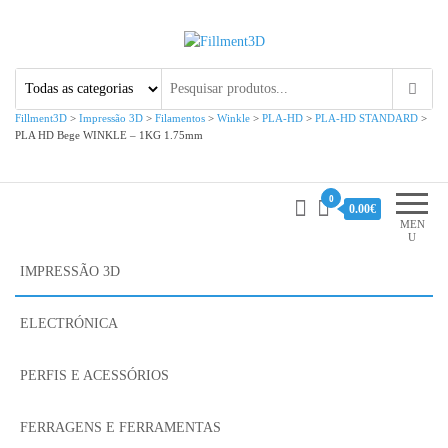
Fillment3D
Componentes e Serviço de
Impressão 3D
Fillment3D
>
Impressão 3D
>
Filamentos
>
Winkle
>
PLA-HD
>
PLA-HD STANDARD
>
PLA HD Bege WINKLE – 1KG 1.75mm
0
0.00€
MEN
U
IMPRESSÃO 3D
ELECTRÓNICA
PERFIS E ACESSÓRIOS
FERRAGENS E FERRAMENTAS