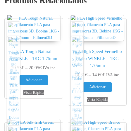
Produtos Relacionados
PLA Tough Natural
PLA High Speed Vermelho
WINKLE – 1KG 1.75mm
Diabo WINKLE – 1KG
1.75mm
Price range: 20.53€ through 20.95€
20.53
€
–
20.95
€
IVA inc.
Price range: 
14.31
€
–
14.60
€
IVA inc.
Adicionar
Adicionar
Vista Rápida
Vista Rápida