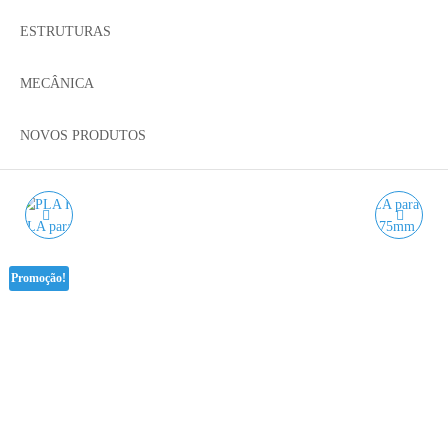
ESTRUTURAS
MECÂNICA
NOVOS PRODUTOS
PLA HD CASTANHO
PLA HD CASTANHO
ACÁCIA WINKLE - 1KG
MOGNO WINKLE - 1KG
Promoção!
1.75MM
1.75MM