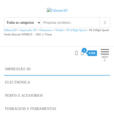
Fillment3D
Componentes e Serviço de
Impressão 3D
Fillment3D
>
Impressão 3D
>
Filamentos
>
Winkle
>
PLA High Speed
>
PLA High Speed
Verde Abacate WINKLE – 1KG 1.75mm
0
0.00€
MEN
U
IMPRESSÃO 3D
ELECTRÓNICA
PERFIS E ACESSÓRIOS
FERRAGENS E FERRAMENTAS