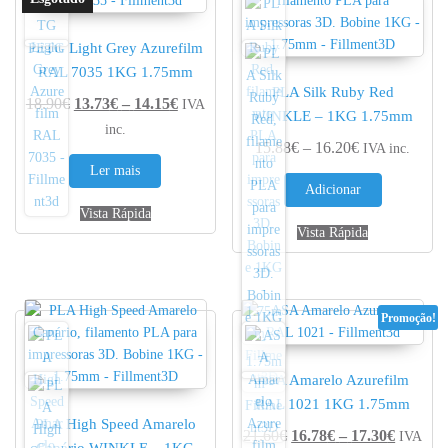
PETG Light Grey Azurefilm
RAL 7035 1KG 1.75mm
PLA Silk Ruby Red
Price range: 13.73€ through 14.15€
18.90
€
13.73
€
–
14.15
€
IVA
WINKLE – 1KG 1.75mm
inc.
Price range: 
15.88
€
–
16.20
€
IVA inc.
Ler mais
Adicionar
Vista Rápida
Vista Rápida
Promoção!
ASA Amarelo Azurefilm
RAL 1021 1KG 1.75mm
PLA High Speed Amarelo
Price r
21.60
€
16.78
€
–
17.30
€
IVA
Canário WINKLE – 1KG