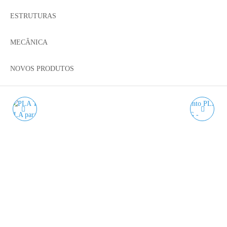
ESTRUTURAS
MECÂNICA
NOVOS PRODUTOS
PLA TOUGH AZUL
PLA HIGH SPEED
ESCURO WINKLE - 1KG
PRETO WINKLE - 1KG
1.75MM
1.75MM