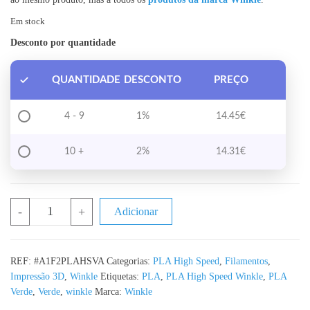
Em stock
Desconto por quantidade
QUANTIDADE
DESCONTO
PREÇO
4 - 9
1%
14.45
€
10 +
2%
14.31
€
Quantidade de PLA High Speed Verde Abacate WINKLE - 1KG 
-
+
Adicionar
REF:
#A1F2PLAHSVA
Categorias:
PLA High Speed
,
Filamentos
,
Impressão 3D
,
Winkle
Etiquetas:
PLA
,
PLA High Speed Winkle
,
PLA
Verde
,
Verde
,
winkle
Marca:
Winkle