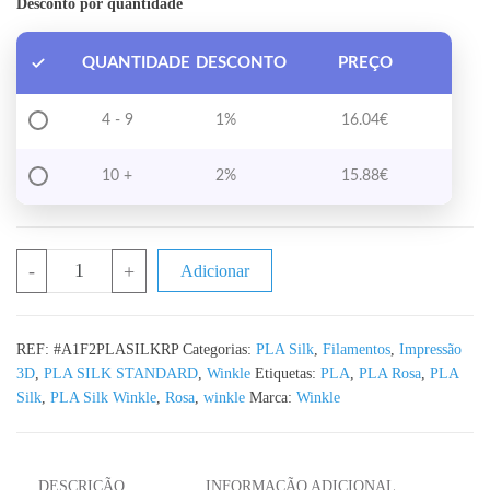
Desconto por quantidade
QUANTIDADE
DESCONTO
PREÇO
4 - 9
1%
16.04
€
10 +
2%
15.88
€
Quantidade de PLA Silk Ruby Pink WINKLE - 1KG 1.75mm
-
+
Adicionar
REF:
#A1F2PLASILKRP
Categorias:
PLA Silk
,
Filamentos
,
Impressão
3D
,
PLA SILK STANDARD
,
Winkle
Etiquetas:
PLA
,
PLA Rosa
,
PLA
Silk
,
PLA Silk Winkle
,
Rosa
,
winkle
Marca:
Winkle
DESCRIÇÃO
INFORMAÇÃO ADICIONAL