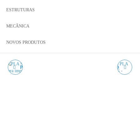
ESTRUTURAS
MECÂNICA
NOVOS PRODUTOS
PLA SILK STEEL BLUE
PLA MATE CINZENTO
WINKLE - 1KG 1.75MM
WINKLE - 1KG 1.75MM