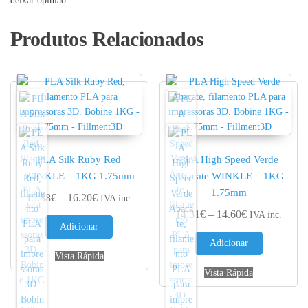
deixar opinião.
Produtos Relacionados
PLA Silk Ruby Red
PLA High Speed Verde
WINKLE – 1KG 1.75mm
Abacate WINKLE – 1KG
1.75mm
Price range: 15.88€ through 16.20€
15.88
€
–
16.20
€
IVA inc.
Price range: 
14.31
€
–
14.60
€
IVA inc.
Adicionar
Adicionar
Vista Rápida
Vista Rápida