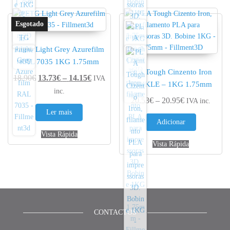
PETG Light Grey Azurefilm
RAL 7035 1KG 1.75mm
PLA Tough Cinzento Iron
Price range: 13.73€ through 14.15€
18.90
€
13.73
€
–
14.15
€
IVA
WINKLE – 1KG 1.75mm
inc.
Price range: 
20.53
€
–
20.95
€
IVA inc.
Ler mais
Adicionar
Vista Rápida
Vista Rápida
CONTACTOS