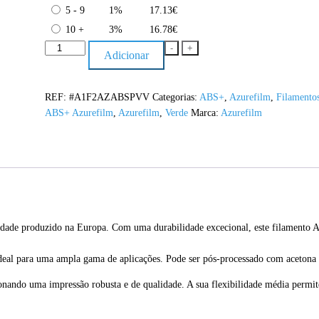
5 - 9
1%
17.13
€
10 +
3%
16.78
€
Quantidade
-
+
Adicionar
de
ABS+
Verde
REF:
#A1F2AZABSPVV
Categorias:
ABS+
,
Azurefilm
,
Filamento
Azurefilm
ABS+ Azurefilm
,
Azurefilm
,
Verde
Marca:
Azurefilm
RAL
6018
1KG
1.75mm
e produzido na Europa. Com uma durabilidade excecional, este filamento ABS
o ideal para uma ampla gama de aplicações. Pode ser pós-processado com aceton
ionando uma impressão robusta e de qualidade. A sua flexibilidade média permit