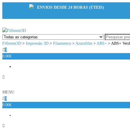
ENVIOS DESDE 24 HORAS (ÚTEIS)
Fillment3D
Componentes e Serviço de Impressão 3D
Fillment3D
>
Impressão 3D
>
Filamentos
>
Azurefilm
>
ABS+
>
ABS+ Verd
0
0.00€
MENU
0
0.00€