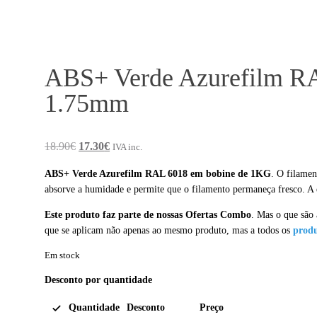
ABS+ Verde Azurefilm R
1.75mm
O
O
18.90
€
17.30
€
IVA inc.
preço
preço
ABS+ Verde Azurefilm RAL 6018 em bobine de 1KG
. O filame
original
atual
absorve a humidade e permite que o filamento permaneça fresco. A
era:
é:
Este produto faz parte de nossas Ofertas Combo
. Mas o que são
18.90€.
17.30€.
que se aplicam não apenas ao mesmo produto, mas a todos os
produ
Em stock
Desconto por quantidade
Quantidade
Desconto
Preço