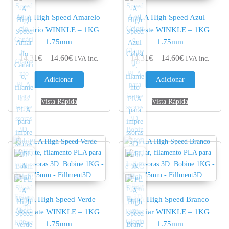
PLA High Speed Amarelo
PLA High Speed Azul
Canário WINKLE – 1KG
Celeste WINKLE – 1KG
1.75mm
1.75mm
Price range: 14.31€ through 14.60€
Price range: 
14.31
€
–
14.60
€
14.31
€
–
14.60
€
IVA inc.
IVA inc.
Adicionar
Adicionar
Vista Rápida
Vista Rápida
PLA High Speed Verde
PLA High Speed Branco
Abacate WINKLE – 1KG
Glaciar WINKLE – 1KG
1.75mm
1.75mm