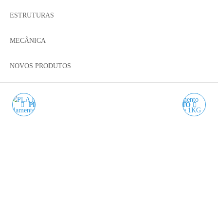
ESTRUTURAS
MECÂNICA
NOVOS PRODUTOS
PLA MATE VERMELHO
PLA TOUGH CINZENTO
FRAMBOESA WINKLE -
IRON WINKLE - 1KG
1KG 1.75MM
1.75MM