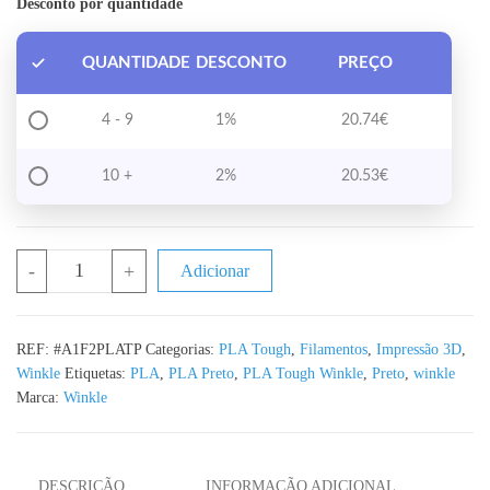
Desconto por quantidade
QUANTIDADE
DESCONTO
PREÇO
4 - 9
1%
20.74
€
10 +
2%
20.53
€
Quantidade de PLA Tough Preto WINKLE - 1KG 1.75mm
-
+
Adicionar
REF:
#A1F2PLATP
Categorias:
PLA Tough
,
Filamentos
,
Impressão 3D
,
Winkle
Etiquetas:
PLA
,
PLA Preto
,
PLA Tough Winkle
,
Preto
,
winkle
Marca:
Winkle
DESCRIÇÃO
INFORMAÇÃO ADICIONAL