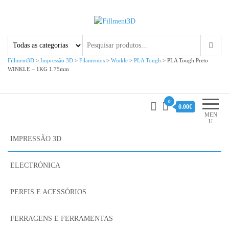
Fillment3D
Componentes e Serviço de
Impressão 3D
Fillment3D
>
Impressão 3D
>
Filamentos
>
Winkle
>
PLA Tough
>
PLA Tough Preto
WINKLE – 1KG 1.75mm
0
0.00€
MEN
U
IMPRESSÃO 3D
ELECTRÓNICA
PERFIS E ACESSÓRIOS
FERRAGENS E FERRAMENTAS