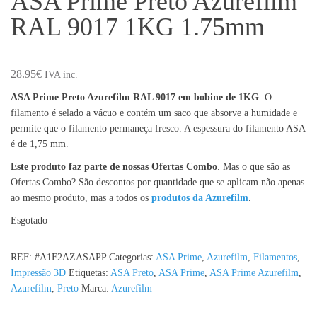
ASA Prime Preto Azurefilm
RAL 9017 1KG 1.75mm
28.95
€
IVA inc.
ASA Prime Preto Azurefilm RAL 9017 em bobine de 1KG
. O
filamento é selado a vácuo e contém um saco que absorve a humidade e
permite que o filamento permaneça fresco. A espessura do filamento ASA
é de 1,75 mm.
Este produto faz parte de nossas Ofertas Combo
. Mas o que são as
Ofertas Combo? São descontos por quantidade que se aplicam não apenas
ao mesmo produto, mas a todos os
produtos da Azurefilm
.
Esgotado
REF:
#A1F2AZASAPP
Categorias:
ASA Prime
,
Azurefilm
,
Filamentos
,
Impressão 3D
Etiquetas:
ASA Preto
,
ASA Prime
,
ASA Prime Azurefilm
,
Azurefilm
,
Preto
Marca:
Azurefilm