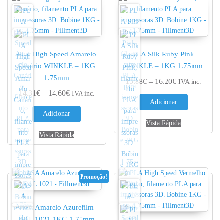
PLA High Speed Amarelo
PLA Silk Ruby Pink
Canário WINKLE – 1KG
WINKLE – 1KG 1.75mm
1.75mm
Price range: 
15.88
€
–
16.20
€
IVA inc.
Price range: 14.31€ through 14.60€
14.31
€
–
14.60
€
IVA inc.
Adicionar
Adicionar
Vista Rápida
Vista Rápida
Promoção!
ASA Amarelo Azurefilm
RAL 1021 1KG 1.75mm