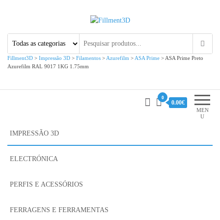
Fillment3D
Componentes e Serviço de
Impressão 3D
Fillment3D
>
Impressão 3D
>
Filamentos
>
Azurefilm
>
ASA Prime
>
ASA Prime Preto
Azurefilm RAL 9017 1KG 1.75mm
0
0.00€
MEN
U
IMPRESSÃO 3D
ELECTRÓNICA
PERFIS E ACESSÓRIOS
FERRAGENS E FERRAMENTAS