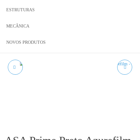
ESTRUTURAS
MECÂNICA
NOVOS PRODUTOS
PLA MATTE HS LIME
PLA MATTE HS
AZUREFILM RAL 1028 -
BORDEAUX
1KG 1.75MM
AZUREFILM RAL 4004 -
1KG 1.75MM