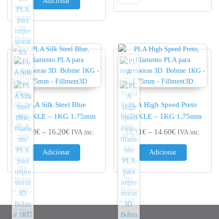
Adicionar
PLA Silk Steel Blue
PLA High Speed Preto
WINKLE – 1KG 1.75mm
WINKLE – 1KG 1.75mm
Price range: 15.88€ through 16.20€
Price range: 
15.88
€
–
16.20
€
14.31
€
–
14.60
€
IVA inc.
IVA inc.
Adicionar
Adicionar