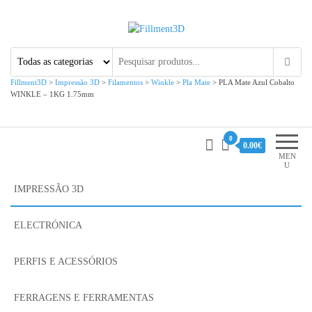
Fillment3D
Componentes e Serviço de
Impressão 3D
Fillment3D
>
Impressão 3D
>
Filamentos
>
Winkle
>
Pla Mate
>
PLA Mate Azul Cobalto
WINKLE – 1KG 1.75mm
0
0.00€
MEN
U
IMPRESSÃO 3D
ELECTRÓNICA
PERFIS E ACESSÓRIOS
FERRAGENS E FERRAMENTAS