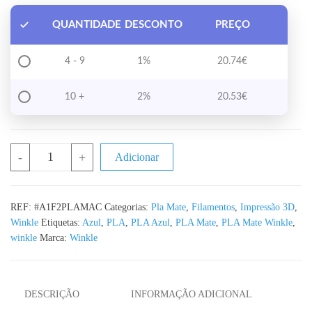
QUANTIDADE
DESCONTO
PREÇO
4 - 9
1%
20.74
€
10 +
2%
20.53
€
Quantidade de PLA Mate Azul Cobalto WINKLE - 1KG 1.75mm
-
+
Adicionar
REF:
#A1F2PLAMAC
Categorias:
Pla Mate
,
Filamentos
,
Impressão 3D
,
Winkle
Etiquetas:
Azul
,
PLA
,
PLA Azul
,
PLA Mate
,
PLA Mate Winkle
,
winkle
Marca:
Winkle
DESCRIÇÃO
INFORMAÇÃO ADICIONAL