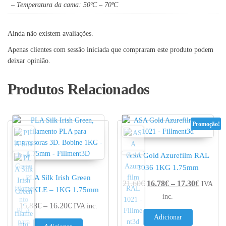
– Temperatura da cama: 50ºC – 70ºC
Ainda não existem avaliações.
Apenas clientes com sessão iniciada que compraram este produto podem
deixar opinião.
Produtos Relacionados
Promoção!
ASA Gold Azurefilm RAL
1036 1KG 1.75mm
PLA Silk Irish Green
Price r
21.60
€
16.78
€
–
17.30
€
IVA
WINKLE – 1KG 1.75mm
inc.
Price range: 15.88€ through 16.20€
15.88
€
–
16.20
€
IVA inc.
Adicionar