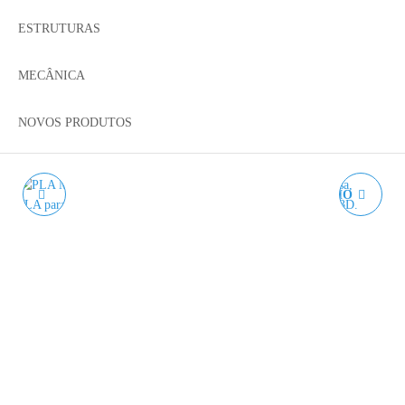
ESTRUTURAS
MECÂNICA
NOVOS PRODUTOS
PLA MATE BRANCO
PLA MATE VERMELHO
CHANTILLY WINKLE -
FRAMBOESA WINKLE -
1KG 1.75MM
1KG 1.75MM