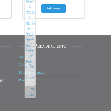
Adicionar
ÁREA DE CLIENTE
Minha conta
Carrinho
Finalizar compras
Promoções
3h30-