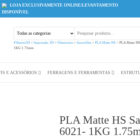
LOJA EXCLUSIVAMENTE ONLINE/LEVANTAMENTO
DISPONÍVEL
Fillment3D
>
Impressão 3D
>
Filamentos
>
Azurefilm
>
PLA Matte HS
>
PLA Matte HS
1KG 1.75mm
IS E ACESSÓRIOS
FERRAGENS E FERRAMENTAS
ESTRUT
PLA Matte HS Sa
6021- 1KG 1.75