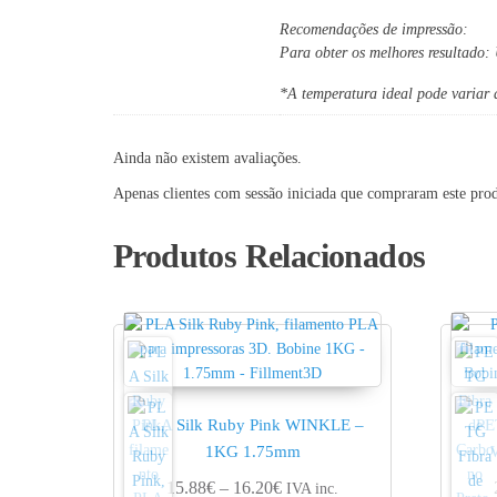
Recomendações de impressão:
Para obter os melhores resultado:
*A temperatura ideal pode variar a
Ainda não existem avaliações.
Apenas clientes com sessão iniciada que compraram este pro
Produtos Relacionados
PLA Silk Ruby Pink WINKLE –
PE
1KG 1.75mm
Price range: 15.88€ through 1
15.88
€
–
16.20
€
IVA inc.