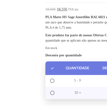
O preço original era: 18.60€.
O preço atual é: 16.55€.
18.60
€
16.55
€
IVA inc.
PLA Matte HS Sage Azurefilm RAL 6021 
um saco que absorve a humidade e permite qu
PLA é de 1,75 mm.
Este produto faz parte de nossas Ofertas
quantidade que se aplicam não apenas ao me
Em stock
Desconto por quantidade
QUANTIDADE
D
5 - 9
10 +