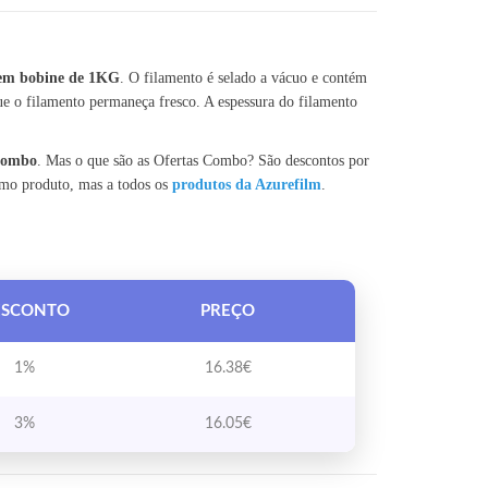
em bobine de 1KG
. O filamento é selado a vácuo e contém
e o filamento permaneça fresco. A espessura do filamento
 Combo
. Mas o que são as Ofertas Combo? São descontos por
smo produto, mas a todos os
produtos da Azurefilm
.
ESCONTO
PREÇO
1%
16.38
€
3%
16.05
€