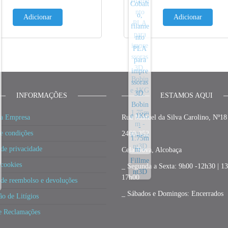
Adicionar
Adicionar
INFORMAÇÕES
ESTAMOS AQUI
a Empresa
Rua Manuel da Silva Carolino, Nº18
e condições
2460-352
 de privacidade
Cela Nova, Alcobaça
 cookies
_ Segunda a Sexta: 9h00 -12h30 | 1
17h00
a de reembolso e devoluções
_ Sábados e Domingos: Encerrados
ão de Litígios
e Reclamações