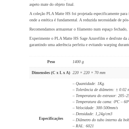
aspeto mate do objeto final.
A coleção PLA Matte HS foi projetada especificamente para f
onde a estética é fundamental. A reduzida necessidade de pós
Recomendamos armazenar o filamento num espaço fechado, fre
Experimente o PLA Matte HS Sage Azurefilm e desfrute da ap
garantindo uma aderência perfeita e evitando warping durant
Peso
1400 g
Dimensões (C x L x A)
220 × 220 × 70 mm
– Quantidade: 1Kg.
– Tolerância de diâmetro: ± 0.02
– Temperatura do extrusor: 205–
– Temperatura da cama: 0ºC – 60
– Velocidade: 300-500mm/s
– Densidade: 1,24g/cm3
Especificações
– Diâmetro do tubo interno da bo
– RAL: 6021