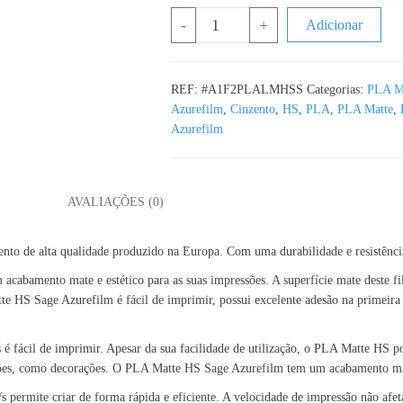
Quantidade de PLA Matte HS Sage A
-
+
Adicionar
REF:
#A1F2PLALMHSS
Categorias:
PLA M
Azurefilm
,
Cinzento
,
HS
,
PLA
,
PLA Matte
,
Azurefilm
L
AVALIAÇÕES (0)
ento de alta qualidade produzido na Europa. Com uma durabilidade e resistênci
cabamento mate e estético para as suas impressões. A superfície mate deste f
te HS Sage Azurefilm é fácil de imprimir, possui excelente adesão na primeir
 é fácil de imprimir. Apesar da sua facilidade de utilização, o PLA Matte HS 
ções, como decorações. O PLA Matte HS Sage Azurefilm tem um acabamento mat
permite criar de forma rápida e eficiente. A velocidade de impressão não afet