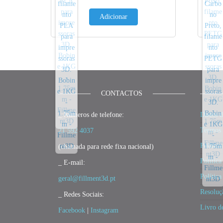
Adicionar
CONTACTOS
_ Números de telefone:
Dados d
Termos 
21 592 4037
Política
(chamada para rede fixa nacional)
Política
_ E-mail:
Polític
geral@fillment3d.pt
Resoluç
_ Redes Sociais:
Livro d
Facebook
|
Instagram