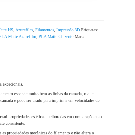
zurefilm RAL 6021- 1KG 1.75mm
atte HS
,
Azurefilm
,
Filamentos
,
Impressão 3D
Etiquetas:
PLA Matte Azurefilm
,
PLA Matte Cinzento
Marca:
a excecionais.
ilamento esconde muito bem as linhas da camada, o que
a camada e pode ser usado para imprimir em velocidades de
possui propriedades estéticas melhoradas em comparação com
e consistente.
a as propriedades mecânicas do filamento e não altera o