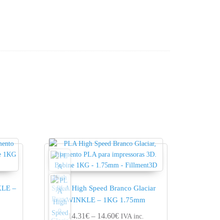
KLE –
PLA High Speed Branco Glaciar
WINKLE – 1KG 1.75mm
nge: 20.53€ through 20.95€
Price range: 14.31€ through 14.
14.31
€
–
14.60
€
IVA inc.