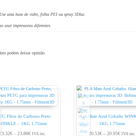
 Use uma base de vidro, folha PEI ou spray 3Dlac.
o usar impressoras diferentes.
duto podem deixar opinião.
TG Fibra de Carbono Preto
PLA Mate Azul Cobalto WIN
WINKLE – 1KG 1.75mm
1KG 1.75mm
6.20€
Price range: 23.32€ through 23.80€
Price ra
23.32
€
–
23.80
€
20.53
€
–
20.95
€
IVA inc.
IVA inc.