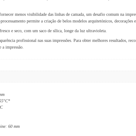
ornecer menos visibilidade das linhas de camada, um desafio comum na impress
-processamento permite a criação de belos modelos arquitetónicos, decorações e
sco e seco, com um saco de sílica, longe da luz ultravioleta.
arência profissional nas suas impressões. Para obter melhores resultados, re
e a impressão.
 mm
255°C*
ºC
bine: 60 mm