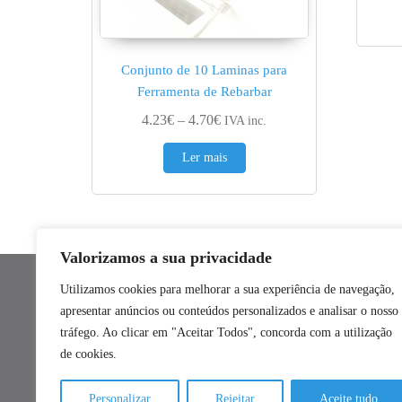
Conjunto de 10 Laminas para
Ferramenta de Rebarbar
Price range: 4.23€ through 4.70
4.23
€
–
4.70
€
IVA inc.
Ler mais
Valorizamos a sua privacidade
Utilizamos cookies para melhorar a sua experiência de navegação,
CONTACTOS
apresentar anúncios ou conteúdos personalizados e analisar o nosso
tráfego. Ao clicar em "Aceitar Todos", concorda com a utilização
_ Números de telefone:
Dados d
de cookies.
Termos 
21 592 4037
Política
(chamada para rede fixa nacional)
Personalizar
Rejeitar
Aceite tudo