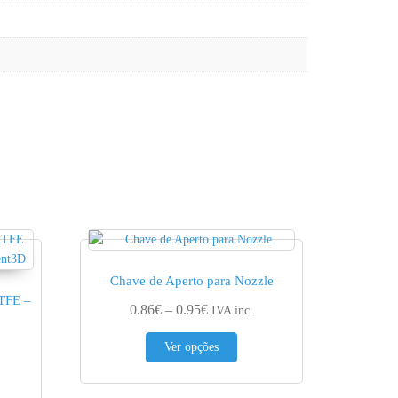
Chave de Aperto para Nozzle
PTFE –
Price range: 0.86€ through 0.95€
0.86
€
–
0.95
€
IVA inc.
This product has multiple varia
Ver opções
ge: 1.71€ through 1.90€