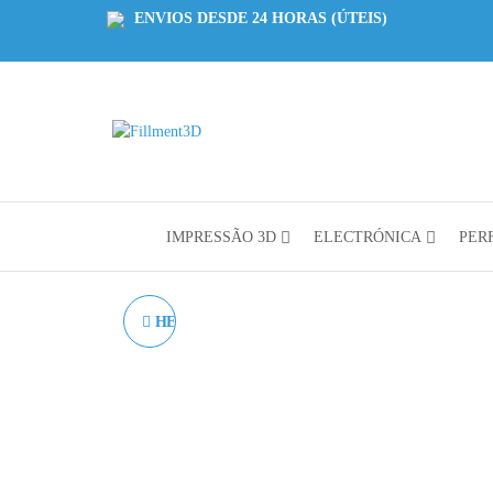
ENVIOS DESDE 24 HORAS (ÚTEIS)
Fillment3D
Componentes
e Serviço de
Impressão
3D
IMPRESSÃO 3D
ELECTRÓNICA
PERF
HEATBREAK TWOTREE
SAPPHIRE / BLUER