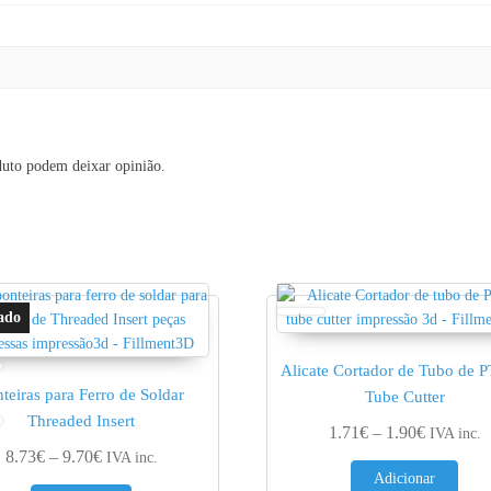
duto podem deixar opinião.
Alicate Cortador de Tubo de 
teiras para Ferro de Soldar
Tube Cutter
Threaded Insert
Price ran
1.71
€
–
1.90
€
IVA inc.
Price range: 8.73€ through 9.70€
8.73
€
–
9.70
€
IVA inc.
Adicionar