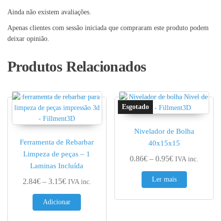
Ainda não existem avaliações.
Apenas clientes com sessão iniciada que compraram este produto podem
deixar opinião.
Produtos Relacionados
Nivelador de Bolha
Ferramenta de Rebarbar
40x15x15
Limpeza de peças – 1
Price range: 0.
0.86
€
–
0.95
€
IVA inc.
Laminas Incluída
Ler mais
Price range: 2.84€ through 3.15€
2.84
€
–
3.15
€
IVA inc.
Adicionar