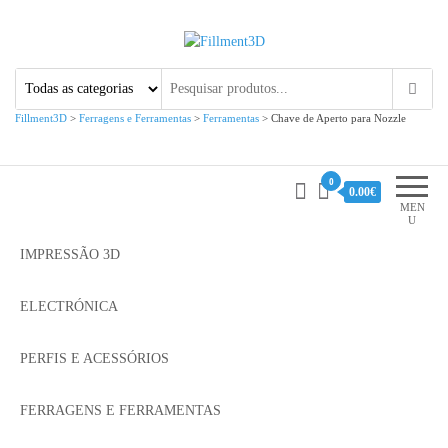
Fillment3D
Componentes e Serviço de
Impressão 3D
Fillment3D
>
Ferragens e Ferramentas
>
Ferramentas
>
Chave de Aperto para Nozzle
0
0.00€
MEN
U
IMPRESSÃO 3D
ELECTRÓNICA
PERFIS E ACESSÓRIOS
FERRAGENS E FERRAMENTAS