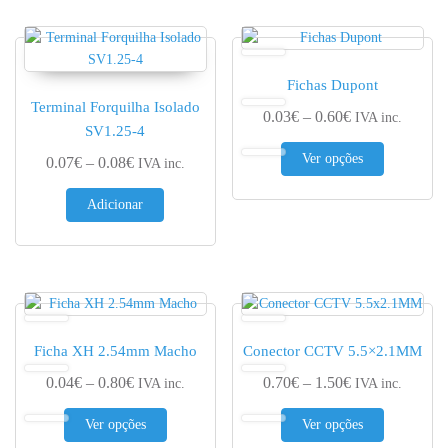
Fichas Dupont
Terminal Forquilha Isolado
Price range: 0.
0.03
€
–
0.60
€
IVA inc.
SV1.25-4
This produc
Ver opções
Price range: 0.07€ through 0.08€
0.07
€
–
0.08
€
IVA inc.
Adicionar
Ficha XH 2.54mm Macho
Conector CCTV 5.5×2.1MM
Price range: 0.04€ through 0.80€
Price range: 0.
0.04
€
–
0.80
€
0.70
€
–
1.50
€
IVA inc.
IVA inc.
This product has multiple variants. The options 
This produc
Ver opções
Ver opções