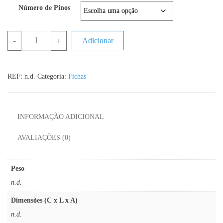
Número de Pinos
Quantidade de Conector micro GX16
-
+
Adicionar
REF:
n.d.
Categoria:
Fichas
INFORMAÇÃO ADICIONAL
AVALIAÇÕES (0)
Peso
n.d.
Dimensões (C x L x A)
n.d.