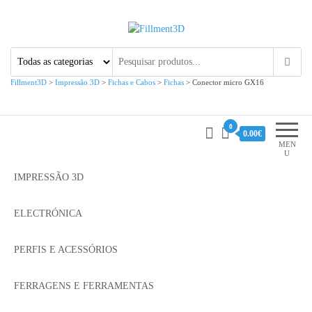
Fillment3D
Componentes e Serviço de
Impressão 3D
Fillment3D
>
Impressão 3D
>
Fichas e Cabos
>
Fichas
>
Conector micro GX16
0
0.00€
MEN
U
IMPRESSÃO 3D
ELECTRÓNICA
PERFIS E ACESSÓRIOS
FERRAGENS E FERRAMENTAS