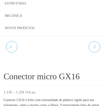
ESTRUTURAS
MECÂNICA
NOVOS PRODUTOS
CHAVE DE APERTO
CONECTOR MICRO
PARA NOZZLE
GX12
Conector micro GX16
Price range: 1.15€ through 1.25€
1.15
€
–
1.25
€
IVA inc.
Conector GX16 é feito com extremidade de plástico rígido para seu
isolamento, tanto o macho como a fêmea. Exteriormente feito de metal