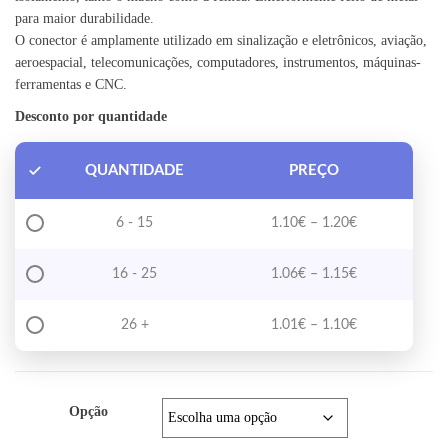
para maior durabilidade.
O conector é amplamente utilizado em sinalização e eletrônicos, aviação,
aeroespacial, telecomunicações, computadores, instrumentos, máquinas-
ferramentas e CNC.
Desconto por quantidade
QUANTIDADE
PREÇO
Price range: 1
6 - 15
1.10
€
–
1.20
€
Price range: 1
16 - 25
1.06
€
–
1.15
€
Price range: 1
26 +
1.01
€
–
1.10
€
Opção