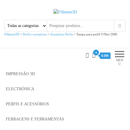
Fillment3D
Componentes e Serviço de
Impressão 3D
Fillment3D
>
Perfis e acessórios
>
Acessórios Perfis
>
Tampa para perfil V/Slot 2080
0
0.00€
MEN
U
IMPRESSÃO 3D
ELECTRÓNICA
PERFIS E ACESSÓRIOS
FERRAGENS E FERRAMENTAS