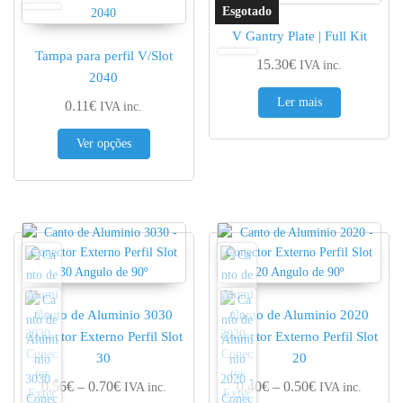
V Gantry Plate | Full Kit
Tampa para perfil V/Slot
15.30
€
IVA inc.
2040
Ler mais
0.11
€
IVA inc.
This product has multiple variants. The options 
Ver opções
Canto de Aluminio 3030
Canto de Aluminio 2020
Conector Externo Perfil Slot
Conector Externo Perfil Slot
30
20
Price range: 0.56€ through 0.70€
Price range: 0.
0.56
€
–
0.70
€
0.40
€
–
0.50
€
IVA inc.
IVA inc.