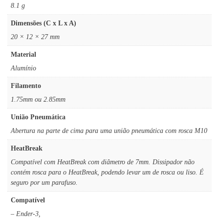
8.1 g
Dimensões (C x L x A)
20 × 12 × 27 mm
Material
Alumínio
Filamento
1.75mm ou 2.85mm
União Pneumática
Abertura na parte de cima para uma união pneumática com rosca M10
HeatBreak
Compatível com HeatBreak com diâmetro de 7mm. Dissipador não
contém rosca para o HeatBreak, podendo levar um de rosca ou liso. É
seguro por um parafuso.
Compatível
– Ender-3,