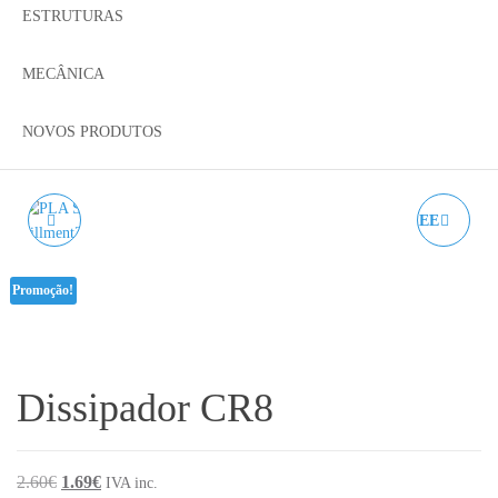
ESTRUTURAS
MECÂNICA
NOVOS PRODUTOS
PLA SILK HAWAIIAN
HEATBREAK TWOTREE
BLUE AZUREFILM RAL
SAPPHIRE / BLUER
Promoção!
5021 - 1KG 1.75MM
Dissipador CR8
O preço original era: 2.60€.
O preço atual é: 1.69€.
2.60
€
1.69
€
IVA inc.