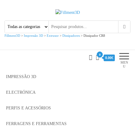
Fillment3D
Componentes e Serviço de
Impressão 3D
Fillment3D
>
Impressão 3D
>
Extrusor
>
Dissipadores
>
Dissipador CR8
0
0.00€
MEN
U
IMPRESSÃO 3D
ELECTRÓNICA
PERFIS E ACESSÓRIOS
FERRAGENS E FERRAMENTAS