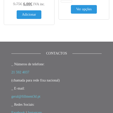
O preço original era: 9.75€.
O preço atual é: 6.00€.
9.75
€
6.00
€
IVA inc.
This produc
Ver opções
Adicionar
CONTACTOS
_ Números de telefone:
21 592 4037
(chamada para rede fixa nacional)
_ E-mail:
geral@fillment3d.pt
_ Redes Sociais:
Facebook
|
Instagram