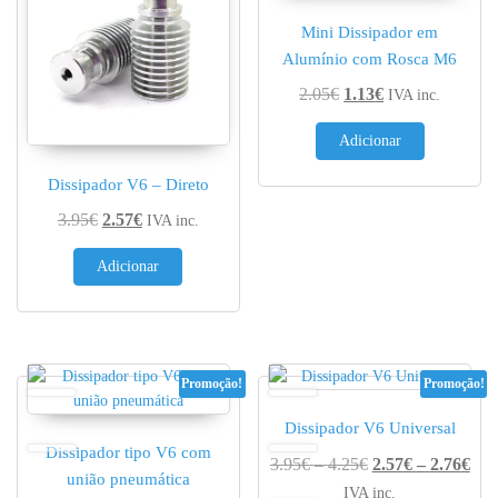
Mini Dissipador em
Alumínio com Rosca M6
O preço original era: 
O preço atual é:
2.05
€
1.13
€
IVA inc.
Adicionar
Dissipador V6 – Direto
O preço original era: 3.95€.
O preço atual é: 2.57€.
3.95
€
2.57
€
IVA inc.
Adicionar
Promoção!
Promoção!
Dissipador V6 Universal
Dissipador tipo V6 com
Price range: 3.95€
Pri
3.95
€
–
4.25
€
2.57
€
–
2.76
€
união pneumática
IVA inc.