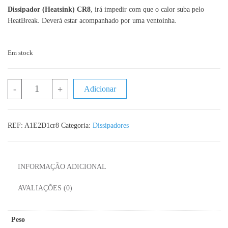
Dissipador (Heatsink) CR8
, irá impedir com que o calor suba pelo
HeatBreak. Deverá estar acompanhado por uma ventoinha.
Em stock
Quantidade de Dissipador CR8
-
+
Adicionar
REF:
A1E2D1cr8
Categoria:
Dissipadores
INFORMAÇÃO ADICIONAL
AVALIAÇÕES (0)
Peso