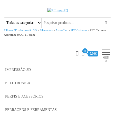
Fillment3D
Componentes e Serviço de
Impressão 3D
Fillment3D
>
Impressão 3D
>
Filamentos
>
Azurefilm
>
PET Carbono
>
PET Carbono
Azurefilm 500G. 1.75mm
0
0.00€
MEN
U
IMPRESSÃO 3D
ELECTRÓNICA
PERFIS E ACESSÓRIOS
FERRAGENS E FERRAMENTAS