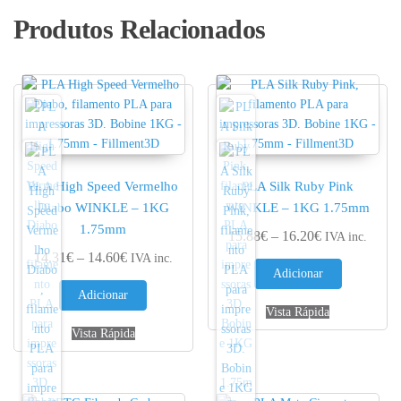
Produtos Relacionados
PLA High Speed Vermelho
PLA Silk Ruby Pink
Diabo WINKLE – 1KG
WINKLE – 1KG 1.75mm
1.75mm
Price range: 
15.88
€
–
16.20
€
IVA inc.
Price range: 14.31€ through 14.60€
14.31
€
–
14.60
€
IVA inc.
Adicionar
Adicionar
Vista Rápida
Vista Rápida