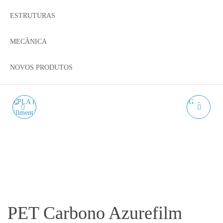
ESTRUTURAS
MECÂNICA
NOVOS PRODUTOS
PLA RED WINE
TPU 98A PRETO
AZUREFILM RAL 3005
AZUREFILM 650G
1KG 1.75MM
1.75MM
PET Carbono Azurefilm