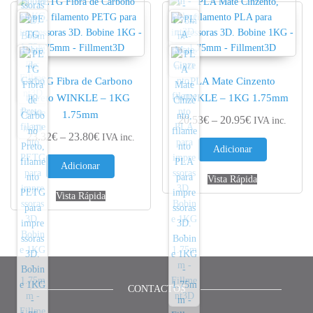
PETG Fibra de Carbono
PLA Mate Cinzento
Preto WINKLE – 1KG
WINKLE – 1KG 1.75mm
1.75mm
Price range: 
20.53
€
–
20.95
€
IVA inc.
Price range: 23.32€ through 23.80€
23.32
€
–
23.80
€
IVA inc.
Adicionar
Adicionar
Vista Rápida
Vista Rápida
CONTACTOS