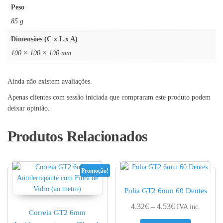
Peso
85 g
Dimensões (C x L x A)
100 × 100 × 100 mm
Ainda não existem avaliações.
Apenas clientes com sessão iniciada que compraram este produto podem
deixar opinião.
Produtos Relacionados
Promoção!
Polia GT2 6mm 60 Dentes
Price range: 4.
4.32
€
–
4.53
€
IVA inc.
Correia GT2 6mm
This produc