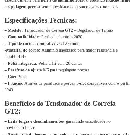
especificamente para
perfis de alumínio 2020
, oferecendo
fixação firme
e regulagem precisa
sem necessidade de desmontagens complexas.
Especificações Técnicas:
– Modelo:
Tensionador de Correia GT2 – Regulador de Tensão
– Compatibilidade:
Perfis de alumínio 2020
– Tipo de correia compatível:
GT2 6 mm
-Material do corpo:
Alumínio anodizado para maior resistência e
durabilidade
– Polia integrada:
Polia GT2 com 20 dentes
– Parafuso de ajuste:
M5 para regulagem precisa
– Cor:
Preto
– Fixação:
Através de parafusos e porcas T-slot compatíveis com o perfil
2040
Benefícios do Tensionador de Correia
GT2:
– Evita folgas e desalinhamentos
, garantindo estabilidade no
movimento linear
– Ajuste fino da tensão
, permitindo maior precisão e menor desgaste da