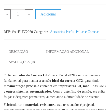
Quantidade de Tensionador de Correia GT2 Perfil 2020 Regulador
-
+
Adicionar
REF:
#A1F1TC2020
Categorias:
Acessórios Perfis
,
Polias e Correias
DESCRIÇÃO
INFORMAÇÃO ADICIONAL
AVALIAÇÕES (0)
O
Tensionador de Correia GT2 para Perfil 2020
é um componente
fundamental para manter a
tensão ideal da correia GT2
, garantindo
movimentação precisa e eficiente
em
impressoras 3D, máquinas CNC
e outros sistemas automatizados
. Com
ajuste fino de tensão
, ele evita
folgas e desgastes prematuros, aumentando a durabilidade do sistema.
Fabricado com
materiais resistentes
, este tensionador é projetado