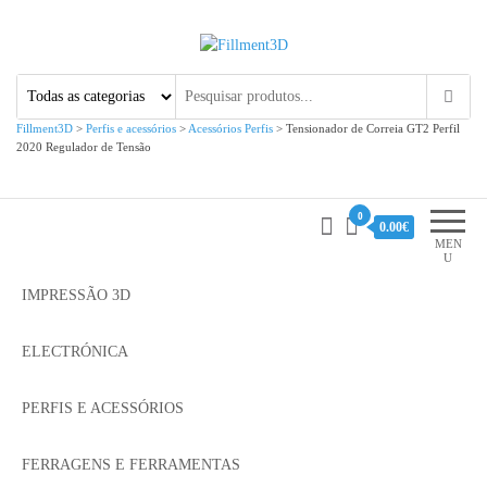
Fillment3D
Componentes e Serviço de
Impressão 3D
Fillment3D
>
Perfis e acessórios
>
Acessórios Perfis
>
Tensionador de Correia GT2 Perfil
2020 Regulador de Tensão
0
0.00€
MEN
U
IMPRESSÃO 3D
ELECTRÓNICA
PERFIS E ACESSÓRIOS
FERRAGENS E FERRAMENTAS