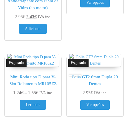
Antiderrapante com Fibra de
Ver opções
Vidro (ao metro)
O preço original era: 2.95€.
O preço atual é: 2.43€.
2.95
€
2.43
€
IVA inc.
Adicionar
Mini Roda tipo D para V-
Polia GT2 6mm Dupla 20
Slot Rolamento MR105ZZ
Dentes
Price range: 1.24€ through 1.55€
1.24
€
–
1.55
€
2.95
€
IVA inc.
IVA inc.
This produc
Ler mais
Ver opções