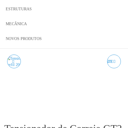
ESTRUTURAS
MECÂNICA
NOVOS PRODUTOS
TENSIONADOR DE
V-SLOT GANTRY PLATE
CORREIA GT2 PERFIL
UNIVERSAL 20MM-
2040 REGULADOR DE
80MM
TENSÃO