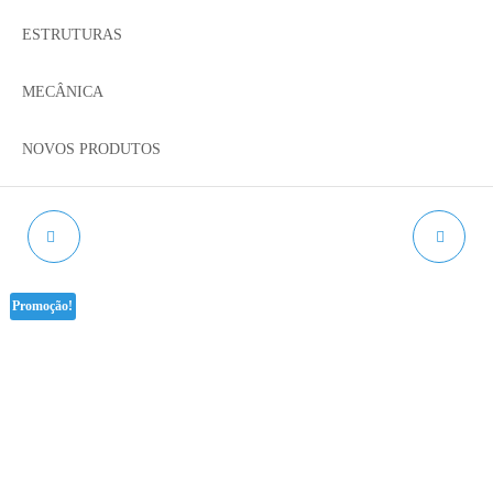
ESTRUTURAS
MECÂNICA
NOVOS PRODUTOS
VENTOINHA 5010
3DLAC STICK DE
ADERÈNCIA 80ML
Promoção!