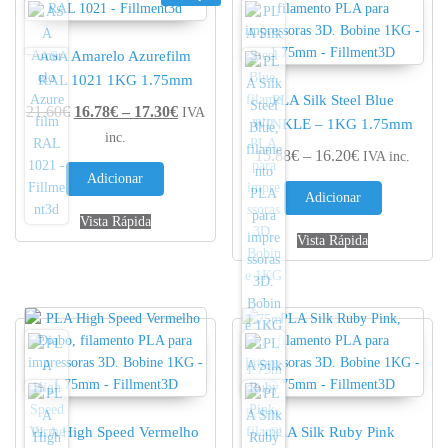
ASA Amarelo Azurefilm
RAL 1021 1KG 1.75mm
PLA Silk Steel Blue
Price range: 16.78€ through 17.30€
21.60
€
16.78
€
–
17.30
€
IVA
WINKLE – 1KG 1.75mm
inc.
Price range: 
15.88
€
–
16.20
€
IVA inc.
Adicionar
Adicionar
Vista Rápida
Vista Rápida
PLA High Speed Vermelho
PLA Silk Ruby Pink