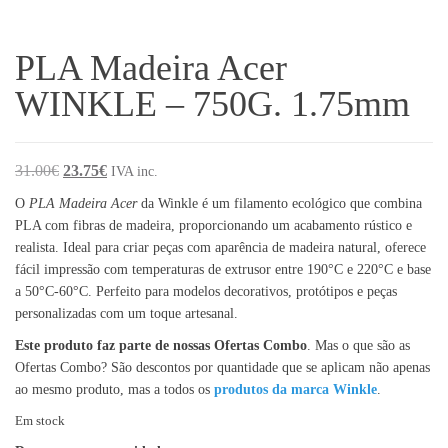
PLA Madeira Acer
WINKLE – 750G. 1.75mm
O preço original era: 31.00€.
O preço atual é: 23.75€.
31.00
€
23.75
€
IVA inc.
O
PLA Madeira Acer
da Winkle é um filamento ecológico que combina
PLA com fibras de madeira, proporcionando um acabamento rústico e
realista. Ideal para criar peças com aparência de madeira natural, oferece
fácil impressão com temperaturas de extrusor entre 190°C e 220°C e base
a 50°C-60°C. Perfeito para modelos decorativos, protótipos e peças
personalizadas com um toque artesanal.
Este produto faz parte de nossas Ofertas Combo
. Mas o que são as
Ofertas Combo? São descontos por quantidade que se aplicam não apenas
ao mesmo produto, mas a todos os
produtos da marca Winkle
.
Em stock