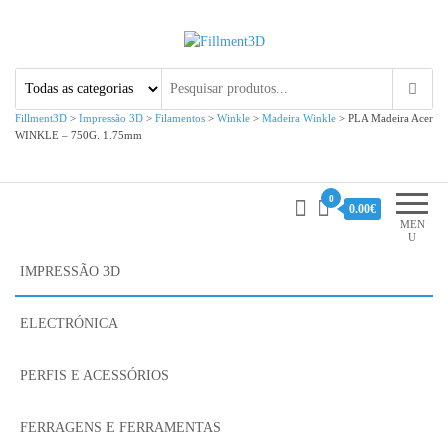
Fillment3D
Componentes e Serviço de
Impressão 3D
Fillment3D
>
Impressão 3D
>
Filamentos
>
Winkle
>
Madeira Winkle
>
PLA Madeira Acer
WINKLE – 750G. 1.75mm
0
0.00€
MEN
U
IMPRESSÃO 3D
ELECTRÓNICA
PERFIS E ACESSÓRIOS
FERRAGENS E FERRAMENTAS