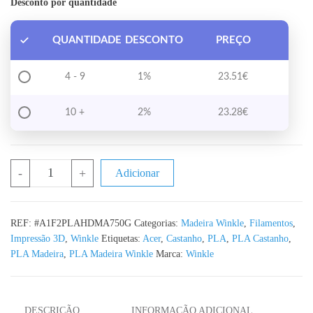
Desconto por quantidade
QUANTIDADE
DESCONTO
PREÇO
4 - 9
1%
23.51
€
10 +
2%
23.28
€
Quantidade de PLA Madeira Acer WINKLE - 750G. 1.75mm
-
+
Adicionar
REF:
#A1F2PLAHDMA750G
Categorias:
Madeira Winkle
,
Filamentos
,
Impressão 3D
,
Winkle
Etiquetas:
Acer
,
Castanho
,
PLA
,
PLA Castanho
,
PLA Madeira
,
PLA Madeira Winkle
Marca:
Winkle
DESCRIÇÃO
INFORMAÇÃO ADICIONAL