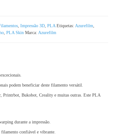
zurefilm RAL 8017 1KG 1.75mm
Filamentos
,
Impressão 3D
,
PLA
Etiquetas:
Azurefilm
,
ho
,
PLA Skin
Marca:
Azurefilm
excecionais.
onais podem beneficiar deste filamento versátil.
Printrbot, Bukobot, Creality e muitas outras. Este PLA
warping durante a impressão.
filamento confiável e vibrante.