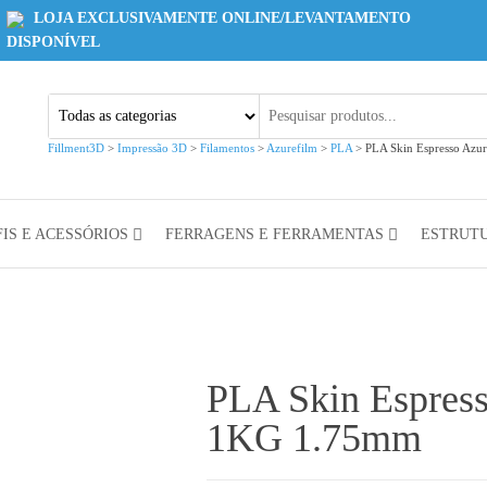
LOJA EXCLUSIVAMENTE ONLINE/LEVANTAMENTO
DISPONÍVEL
Fillment3D
>
Impressão 3D
>
Filamentos
>
Azurefilm
>
PLA
>
PLA Skin Espresso Az
IS E ACESSÓRIOS
FERRAGENS E FERRAMENTAS
ESTRUT
PLA Skin Espres
1KG 1.75mm