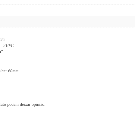
 mm
 – 210ºC
ºC
bine: 60mm
duto podem deixar opinião.