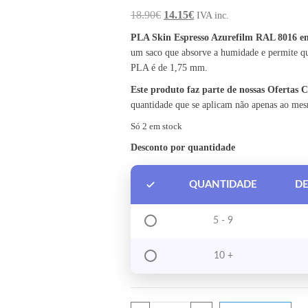
O preço original era: 18.90€.
O preço atual é: 14.15€.
18.90
€
14.15
€
IVA inc.
PLA Skin Espresso Azurefilm RAL 8016 e
um saco que absorve a humidade e permite qu
PLA é de 1,75 mm.
Este produto faz parte de nossas Ofertas
quantidade que se aplicam não apenas ao me
Só 2 em stock
Desconto por quantidade
QUANTIDADE
D
5 - 9
10 +