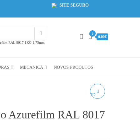
SITE SEGURO
0
0.00€
urefilm RAL 8017 1KG 1.75mm
URAS
MECÂNICA
NOVOS PRODUTOS
PLA HD VIOLETA
INTERFERÊNCIA
so Azurefilm RAL 8017
WINKLE – 1KG 1.75MM