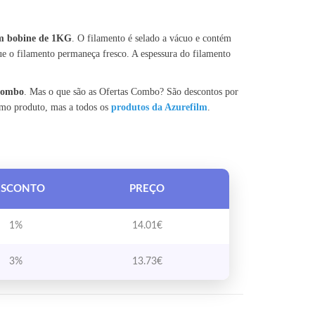
m bobine de 1KG
. O filamento é selado a vácuo e contém
e o filamento permaneça fresco. A espessura do filamento
 Combo
. Mas o que são as Ofertas Combo? São descontos por
smo produto, mas a todos os
produtos da Azurefilm
.
ESCONTO
PREÇO
1%
14.01
€
3%
13.73
€