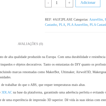
Quantidade de PLA Skin Espresso A
-
+
Adicionar
REF:
#A1F2PLASE
Categorias:
Azurefilm
,
Castanho
,
PLA
,
PLA Azurefilm
,
PLA Castan
L
AVALIAÇÕES (0)
to de alta qualidade produzido na Europa. Com uma durabilidade e resistência 
brinquedos e objetos decorativos. Tanto os entusiastas do DIY quanto os profissi
ncluindo marcas renomadas como MakerBot, Ultimaker, Airwolf3D, Makergear, 
ssidades.
de trabalhar do que o ABS, que requer temperaturas mais altas.
de
3DLAC
na base da plataforma, garantindo uma aderência perfeita e evitando 
e uma experiência de impressão 3D superior. Dê vida às suas ideias com este 