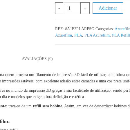
Quantidade de PLA Refill Sunset Or
-
+
Adicionar
REF:
#A1F2PLARFSO
Categorias:
Azurefil
Azurefilm
,
PLA
,
PLA Azurefilm
,
PLA Refill
L
AVALIAÇÕES (0)
para quem procura um filamento de impressão 3D fácil de utilizar, com ótima q
 impressões estáveis, com excelente adesão entre camadas e uma cor preta unif
es no mundo da impressão 3D graças à sua facilidade de utilização, sendo perfe
a dia e modelos que exigem boa definição e estética.
ente
: trata-se de um
refill sem bobine
. Assim, em vez de desperdiçar bobines de
film: