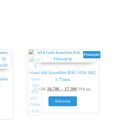
Promoção!
ASA Gold Azurefilm RAL 1036 1KG
ário
1.75mm
m
Price range: 16.78€ throug
21.60
€
16.78
€
–
17.30
€
IVA inc.
nge: 14.31€ through 14.60€
Adicionar