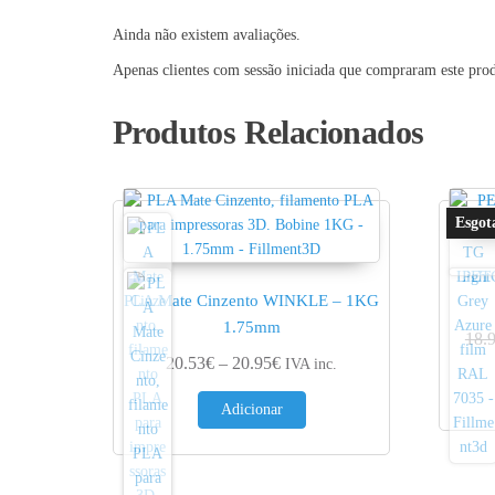
Ainda não existem avaliações.
Apenas clientes com sessão iniciada que compraram este pro
Produtos Relacionados
PETG
PLA Mate Cinzento WINKLE – 1KG
1.75mm
18.
Price range: 20.53€ through 2
20.53
€
–
20.95
€
IVA inc.
Adicionar