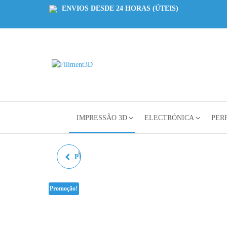
ENVIOS DESDE 24 HORAS (ÚTEIS)
Fillment3D
Componentes
e Serviço de
Impressão
3D
IMPRESSÃO 3D
ELECTRÓNICA
PERF
PLA REFILL MAGENTA
AZUREFILM RAL 4003-
Promoção!
1KG 1.75MM