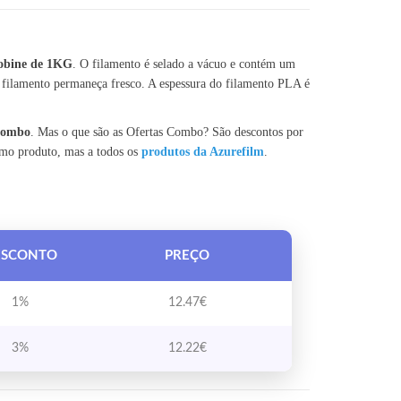
1KG 1.75MM
bobine de 1KG
. O filamento é selado a vácuo e contém um
 filamento permaneça fresco. A espessura do filamento PLA é
 Combo
. Mas o que são as Ofertas Combo? São descontos por
smo produto, mas a todos os
produtos da Azurefilm
.
ESCONTO
PREÇO
1%
12.47
€
3%
12.22
€