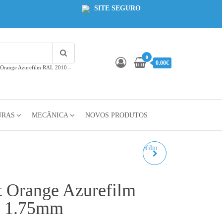
SITE SEGURO
0
0.00€
t Orange Azurefilm RAL 2010 –
URAS
MECÂNICA
NOVOS PRODUTOS
PLA REFILL
TRANSPARENTE
t Orange Azurefilm
AZUREFILM RAL 0000 -
 1.75mm