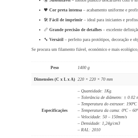
🌍
Sustentável
– menos plástico descartável com o sis
🖤
Cor preta intensa
– acabamento uniforme e profis
🛠️
Fácil de imprimir
– ideal para iniciantes e profiss
📏
Grande precisão de detalhes
– excelente definiçã
🔧
Versátil
– perfeito para protótipos, decoração e obj
Se procura um filamento fiável, económico e mais ecológico
Peso
1400 g
Dimensões (C x L x A)
220 × 220 × 70 mm
– Quantidade: 1Kg.
– Tolerância de diâmetro: ± 0.02
– Temperatura do extrusor: 190ºC
Especificações
– Temperatura da cama: 0ºC – 60
– Velocidade: 50 – 150mm/s
– Densidade: 1,24g/cm3
– RAL: 2010