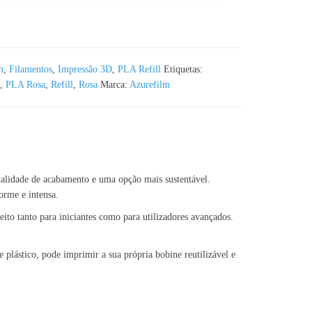
ange Azurefilm RAL 2010 - 1KG 1.75mm
m
,
Filamentos
,
Impressão 3D
,
PLA Refill
Etiquetas:
,
PLA Rosa
,
Refill
,
Rosa
Marca:
Azurefilm
ualidade de acabamento e uma opção mais sustentável.
orme e intensa.
ito tanto para iniciantes como para utilizadores avançados.
 plástico, pode imprimir a sua própria bobine reutilizável e