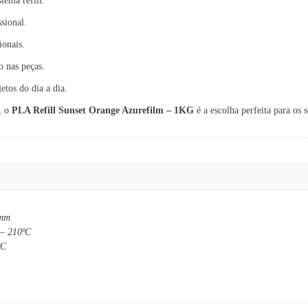
tema refill.
sional.
ionais.
o nas peças.
etos do dia a dia.
, o
PLA Refill Sunset Orange Azurefilm – 1KG
é a escolha perfeita para os 
 mm
 – 210ºC
ºC