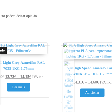
duto podem deixar opinião.
 Light Grey Azurefilm RAL
PLA High Speed Amarelo Can
7035 1KG 1.75mm
WINKLE – 1KG 1.75m
Price range: 13.73€ through 14.15€
90
€
13.73
€
–
14.15
€
IVA inc.
0.95€
Price ra
14.31
€
–
14.60
€
IVA inc.
Ler mais
Adicionar