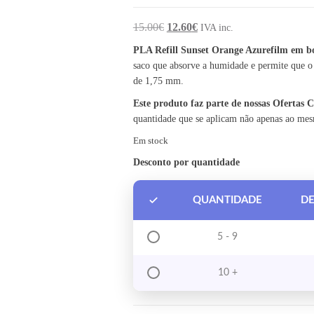
O preço original era: 15.00€.
O preço atual é: 12.60€.
15.00
€
12.60
€
IVA inc.
PLA Refill Sunset Orange Azurefilm em 
saco que absorve a humidade e permite que o
de 1,75 mm.
Este produto faz parte de nossas Ofertas
quantidade que se aplicam não apenas ao me
Em stock
Desconto por quantidade
QUANTIDADE
D
5 - 9
10 +