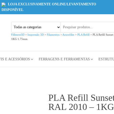
LOJA EXCLUSIVAMENTE ONLINE/LEVANTAMENTO
DISPONÍVEL
Fillment3D
>
Impressão 3D
>
Filamentos
>
Azurefilm
>
PLA Refill
>
PLA Refill Sunse
1KG 1.75mm
IS E ACESSÓRIOS
FERRAGENS E FERRAMENTAS
ESTRUT
PLA Refill Sunse
RAL 2010 – 1KG