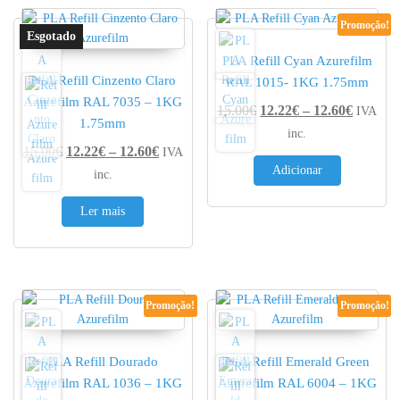
Promoção!
PLA Refill Cyan Azurefilm
PLA Refill Cinzento Claro
RAL 1015- 1KG 1.75mm
Azurefilm RAL 7035 – 1KG
Price r
15.00
€
12.22
€
–
12.60
€
IVA
1.75mm
inc.
Price range: 12.22€ through 12.60€
15.00
€
12.22
€
–
12.60
€
IVA
Adicionar
inc.
Ler mais
Promoção!
Promoção!
PLA Refill Dourado
PLA Refill Emerald Green
Azurefilm RAL 1036 – 1KG
Azurefilm RAL 6004 – 1KG