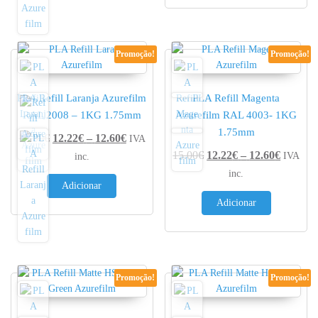
Promoção!
Promoção!
PLA Refill Laranja Azurefilm
PLA Refill Magenta
RAL 2008 – 1KG 1.75mm
Azurefilm RAL 4003- 1KG
1.75mm
Price range: 12.22€ through 12.60€
15.00
€
12.22
€
–
12.60
€
IVA
Price r
15.00
€
12.22
€
–
12.60
€
IVA
inc.
inc.
Adicionar
Adicionar
Promoção!
Promoção!