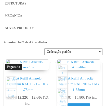
ESTRUTURAS
MECÂNICA
NOVOS PRODUTOS
A mostrar 1–24 de 43 resultados
PLA Refill Amarelo
PLA Refill Antracite
Azurefilm RAL 1021 – 1KG
Azurefilm RAL 7016- 1KG
1.75mm
1.75mm
Price range: 12.22€ through 12.60€
Price range: 
15.00
€
12.22
€
–
12.60
€
15.33
€
–
15.80
€
IVA
IVA inc.
inc.