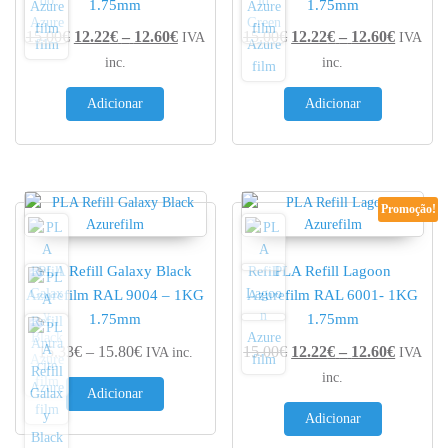
1.75mm
1.75mm
Price range: 12.22€ through 12.60€
Price r
15.00
€
12.22
€
–
12.60
€
15.00
€
12.22
€
–
12.60
€
IVA
IVA
inc.
inc.
Adicionar
Adicionar
Promoção!
PLA Refill Galaxy Black
PLA Refill Lagoon
Azurefilm RAL 9004 – 1KG
Azurefilm RAL 6001- 1KG
1.75mm
1.75mm
Price range: 15.33€ through 15.80€
Price r
15.33
€
–
15.80
€
15.00
€
12.22
€
–
12.60
€
IVA inc.
IVA
inc.
Adicionar
Adicionar