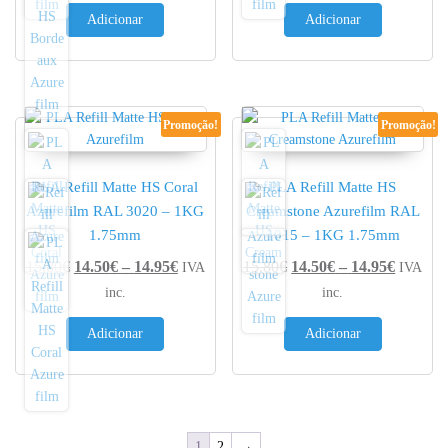
Adicionar
Adicionar
Promoção!
Promoção!
PLA Refill Matte HS Coral
PLA Refill Matte HS
Azurefilm RAL 3020 – 1KG
Creamstone Azurefilm RAL
1.75mm
1015 – 1KG 1.75mm
Price range: 14.50€ through 14.95€
Price r
15.80
€
14.50
€
–
14.95
€
15.80
€
14.50
€
–
14.95
€
IVA
IVA
inc.
inc.
Adicionar
Adicionar
1
2
→