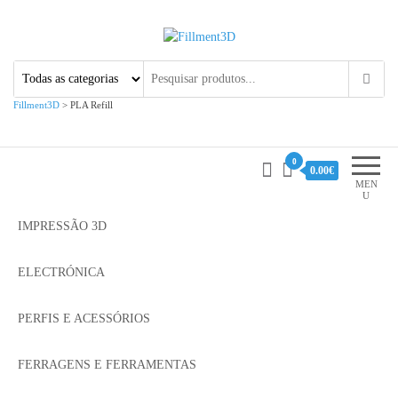
Fillment3D
Componentes e Serviço de
Impressão 3D
Fillment3D
>
PLA Refill
0
0.00€
MEN
U
IMPRESSÃO 3D
ELECTRÓNICA
PERFIS E ACESSÓRIOS
FERRAGENS E FERRAMENTAS