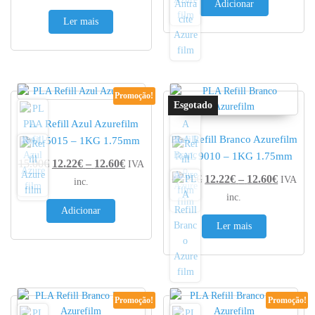
Adicionar
Ler mais
Promoção!
PLA Refill Azul Azurefilm
PLA Refill Branco Azurefilm
RAL 5015 – 1KG 1.75mm
RAL 9010 – 1KG 1.75mm
Price range: 12.22€ through 12.60€
15.00
€
12.22
€
–
12.60
€
IVA
Price r
15.00
€
12.22
€
–
12.60
€
IVA
inc.
inc.
Adicionar
Ler mais
Promoção!
Promoção!