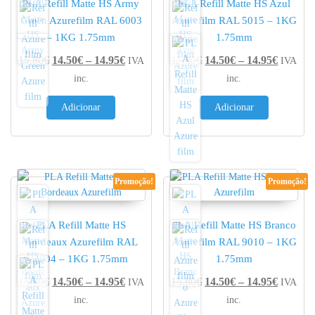
PLA Refill Matte HS Army
PLA Refill Matte HS Azul
Green Azurefilm RAL 6003
Azurefilm RAL 5015 – 1KG
– 1KG 1.75mm
1.75mm
Price range: 14.50€ through 14.95€
Price r
15.80
€
14.50
€
–
14.95
€
15.80
€
14.50
€
–
14.95
€
IVA
IVA
inc.
inc.
Adicionar
Adicionar
Promoção!
Promoção!
PLA Refill Matte HS
PLA Refill Matte HS Branco
Bordeaux Azurefilm RAL
Azurefilm RAL 9010 – 1KG
4004 – 1KG 1.75mm
1.75mm
Price range: 14.50€ through 14.95€
Price r
15.80
€
14.50
€
–
14.95
€
15.80
€
14.50
€
–
14.95
€
IVA
IVA
inc.
inc.