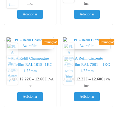
inc.
inc.
Adicionar
Adicionar
Promoção!
Promoção!
PLA Refill Champagne
PLA Refill Cinzento
Azurefilm RAL 1015- 1KG
Azurefilm RAL 7001 – 1KG
1.75mm
1.75mm
Price range: 12.22€ through 12.60€
Price r
15.00
€
12.22
€
–
12.60
€
15.00
€
12.22
€
–
12.60
€
IVA
IVA
inc.
inc.
Adicionar
Adicionar