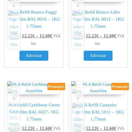
PLA Refill Branco Foggy
PLA Refill Branco Litho
Azurefilm RAL 9016 – 1KG
Azurefilm RAL 9012 – 1KG
1.75mm
1.75mm
Price range: 12.22€ through 12.60€
Price r
15.00
€
12.22
€
–
12.60
€
15.00
€
12.22
€
–
12.60
€
IVA
IVA
inc.
inc.
Adicionar
Adicionar
Promoção!
Promoção!
PLA Refill Caribbean Green
PLA Refill Castanho
Azurefilm RAL 6027- 1KG
Azurefilm RAL 1011 – 1KG
1.75mm
1.75mm
Price range: 12.22€ through 12.60€
Price r
15.00
€
12.22
€
–
12.60
€
15.00
€
12.22
€
–
12.60
€
IVA
IVA