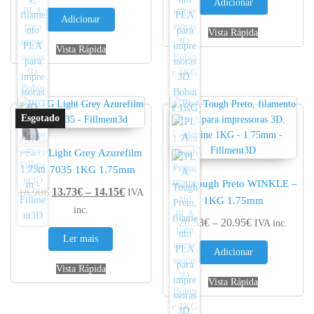
Adicionar
Adicionar
Vista Rápida
Vista Rápida
PETG Light Grey Azurefilm
RAL 7035 1KG 1.75mm
PLA Tough Preto WINKLE –
Price range: 13.73€ through 14.15€
18.90
€
13.73
€
–
14.15
€
IVA
1KG 1.75mm
inc.
Price range: 
20.53
€
–
20.95
€
IVA inc.
Ler mais
Adicionar
Vista Rápida
Vista Rápida