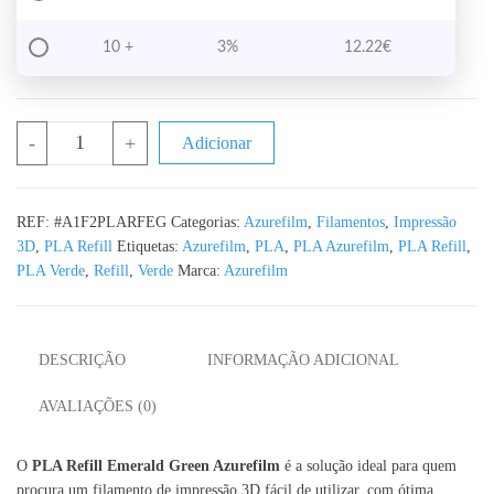
10 +
3%
12.22
€
Quantidade de PLA Refill Emerald Green Azurefilm RAL 6004 -
-
+
Adicionar
REF:
#A1F2PLARFEG
Categorias:
Azurefilm
,
Filamentos
,
Impressão
3D
,
PLA Refill
Etiquetas:
Azurefilm
,
PLA
,
PLA Azurefilm
,
PLA Refill
,
PLA Verde
,
Refill
,
Verde
Marca:
Azurefilm
DESCRIÇÃO
INFORMAÇÃO ADICIONAL
AVALIAÇÕES (0)
O
PLA Refill Emerald Green Azurefilm
é a solução ideal para quem
procura um filamento de impressão 3D fácil de utilizar, com ótima