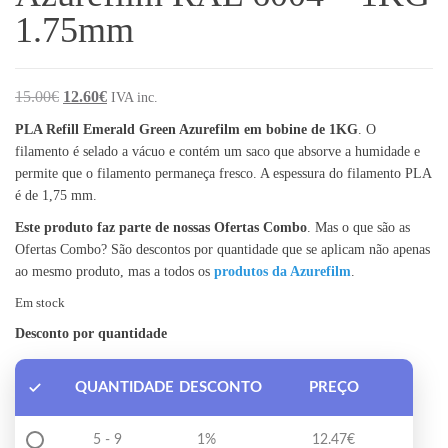
1.75mm
O preço original era: 15.00€.
O preço atual é: 12.60€.
15.00
€
12.60
€
IVA inc.
PLA Refill Emerald Green Azurefilm em bobine de 1KG
. O
filamento é selado a vácuo e contém um saco que absorve a humidade e
permite que o filamento permaneça fresco. A espessura do filamento PLA
é de 1,75 mm.
Este produto faz parte de nossas Ofertas Combo
. Mas o que são as
Ofertas Combo? São descontos por quantidade que se aplicam não apenas
ao mesmo produto, mas a todos os
produtos da Azurefilm
.
Em stock
Desconto por quantidade
QUANTIDADE
DESCONTO
PREÇO
5 - 9
1%
12.47
€