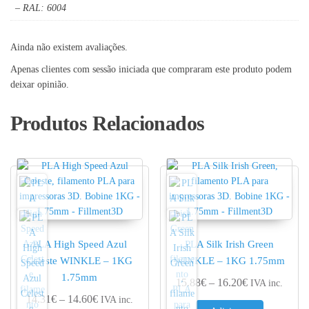
– RAL: 6004
Ainda não existem avaliações.
Apenas clientes com sessão iniciada que compraram este produto podem
deixar opinião.
Produtos Relacionados
PLA High Speed Azul
PLA Silk Irish Green
Celeste WINKLE – 1KG
WINKLE – 1KG 1.75mm
1.75mm
Price range: 
15.88
€
–
16.20
€
IVA inc.
Price range: 14.31€ through 14.60€
14.31
€
–
14.60
€
IVA inc.