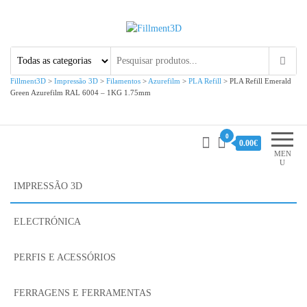
Fillment3D
Componentes e Serviço de
Impressão 3D
Fillment3D
>
Impressão 3D
>
Filamentos
>
Azurefilm
>
PLA Refill
>
PLA Refill Emerald
Green Azurefilm RAL 6004 – 1KG 1.75mm
0
0.00€
MEN
U
IMPRESSÃO 3D
ELECTRÓNICA
PERFIS E ACESSÓRIOS
FERRAGENS E FERRAMENTAS