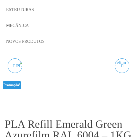
ESTRUTURAS
MECÂNICA
NOVOS PRODUTOS
PLA REFILL CASTANHO
PLA REFILL BRANCO
AZUREFILM RAL 1011 -
FOGGY AZUREFILM
Promoção!
1KG 1.75MM
RAL 9016 - 1KG 1.75MM
PLA Refill Emerald Green
Azurefilm RAL 6004 – 1KG