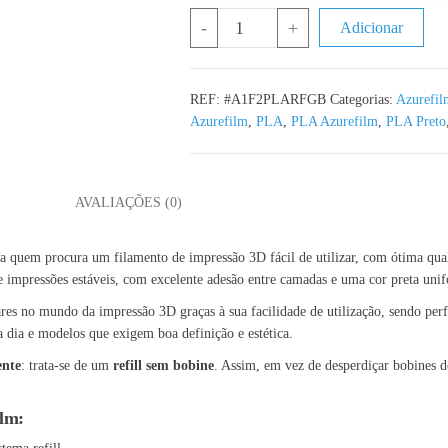
Quantidade de PLA Refill Galaxy Bl
-
+
Adicionar
REF:
#A1F2PLARFGB
Categorias:
Azurefil
Azurefilm
,
PLA
,
PLA Azurefilm
,
PLA Preto
L
AVALIAÇÕES (0)
ra quem procura um filamento de impressão 3D fácil de utilizar, com ótima qu
 impressões estáveis, com excelente adesão entre camadas e uma cor preta unif
es no mundo da impressão 3D graças à sua facilidade de utilização, sendo perfe
a dia e modelos que exigem boa definição e estética.
ente
: trata-se de um
refill sem bobine
. Assim, em vez de desperdiçar bobines de
ilm: