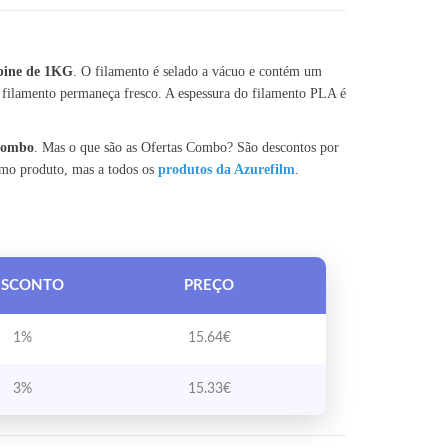
bine de 1KG
. O filamento é selado a vácuo e contém um
 filamento permaneça fresco. A espessura do filamento PLA é
 Combo
. Mas o que são as Ofertas Combo? São descontos por
smo produto, mas a todos os
produtos da Azurefilm
.
ESCONTO
PREÇO
1%
15.64
€
3%
15.33
€