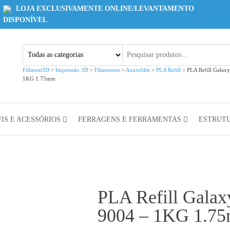
LOJA EXCLUSIVAMENTE ONLINE/LEVANTAMENTO
DISPONÍVEL
Fillment3D
>
Impressão 3D
>
Filamentos
>
Azurefilm
>
PLA Refill
>
PLA Refill Galax
1KG 1.75mm
IS E ACESSÓRIOS
FERRAGENS E FERRAMENTAS
ESTRUT
PLA Refill Gala
9004 – 1KG 1.7