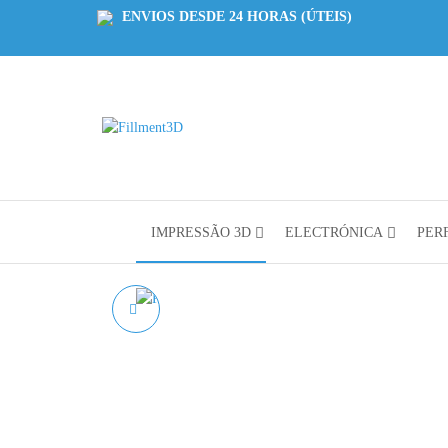
ENVIOS DESDE 24 HORAS (ÚTEIS)
Fillment3D
Componentes
e Serviço de
Impressão
3D
IMPRESSÃO 3D
ELECTRÓNICA
PERF
PLA REFILL ROSA
FÚCSIA AZUREFILM
RAL 4007- 1KG 1.75MM