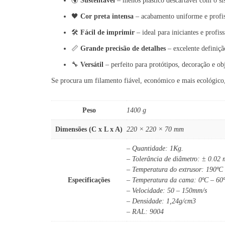
🌍
Sustentável
– menos plástico descartável com o sis
🖤
Cor preta intensa
– acabamento uniforme e profis
🛠️
Fácil de imprimir
– ideal para iniciantes e profiss
📏
Grande precisão de detalhes
– excelente definiçã
🔧
Versátil
– perfeito para protótipos, decoração e obj
Se procura um filamento fiável, económico e mais ecológico
Peso
1400 g
Dimensões (C x L x A)
220 × 220 × 70 mm
– Quantidade: 1Kg.
– Tolerância de diâmetro: ± 0.02
– Temperatura do extrusor: 190ºC
Especificações
– Temperatura da cama: 0ºC – 60
– Velocidade: 50 – 150mm/s
– Densidade: 1,24g/cm3
– RAL: 9004