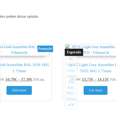
duto podem deixar opinião.
Promoção!
old Azurefilm RAL 1036 1KG
PETG Light Grey Azurefilm
1.75mm
7035 1KG 1.75mm
Price range: 16.78€ through 17.30€
Pric
60
€
16.78
€
–
17.30
€
18.90
€
13.73
€
–
14.15
€
IVA inc.
IVA 
0.95€
Adicionar
Ler mais