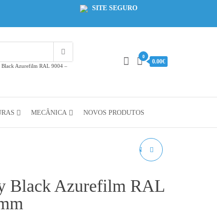
SITE SEGURO
0
0.00€
y Black Azurefilm RAL 9004 –
URAS
MECÂNICA
NOVOS PRODUTOS
PLA REFILL LAGOON
AZUREFILM RAL 6001-
xy Black Azurefilm RAL
1KG 1.75MM
5mm