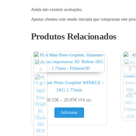
Ainda não existem avaliações.
Apenas clientes com sessão iniciada que compraram este pro
Produtos Relacionados
ASA G
PLA Mate Preto Graphite WINKLE –
1KG 1.75mm
21.
Price range: 20.53€ through 2
20.53
€
–
20.95
€
IVA inc.
Adicionar