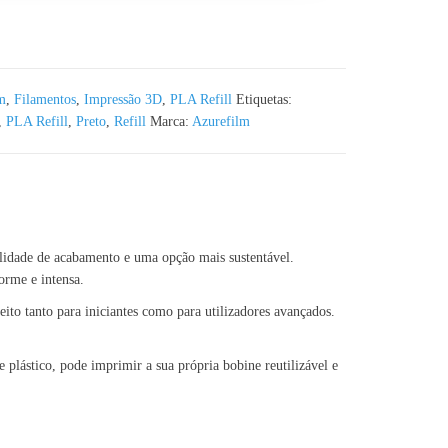
ack Azurefilm RAL 9004 - 1KG 1.75mm
m
,
Filamentos
,
Impressão 3D
,
PLA Refill
Etiquetas:
,
PLA Refill
,
Preto
,
Refill
Marca:
Azurefilm
alidade de acabamento e uma opção mais sustentável.
orme e intensa.
ito tanto para iniciantes como para utilizadores avançados.
 plástico, pode imprimir a sua própria bobine reutilizável e