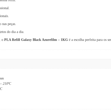
tema refill.
sional.
ionais.
o nas peças.
etos do dia a dia.
, o
PLA Refill Galaxy Black Azurefilm – 1KG
é a escolha perfeita para os s
 mm
 – 210ºC
ºC