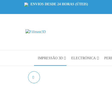
ENVIOS DESDE 24 HORAS (ÚTEIS)
Fillment3D
Componentes
e Serviço de
Impressão
3D
IMPRESSÃO 3D
ELECTRÓNICA
PERF
PLA REFILL BRANCO
AZUREFILM RAL 9010 -
1KG 1.75MM