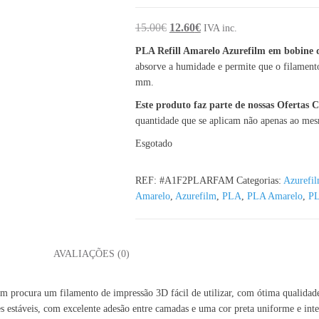
O preço original era: 15.00€.
O preço atual é: 12.60€.
15.00
€
12.60
€
IVA inc.
PLA Refill Amarelo Azurefilm em bobine
absorve a humidade e permite que o filament
mm.
Este produto faz parte de nossas Ofertas
quantidade que se aplicam não apenas ao me
Esgotado
REF:
#A1F2PLARFAM
Categorias:
Azurefi
Amarelo
,
Azurefilm
,
PLA
,
PLA Amarelo
,
PL
L
AVALIAÇÕES (0)
em procura um filamento de impressão 3D fácil de utilizar, com ótima qualida
s estáveis, com excelente adesão entre camadas e uma cor preta uniforme e inte