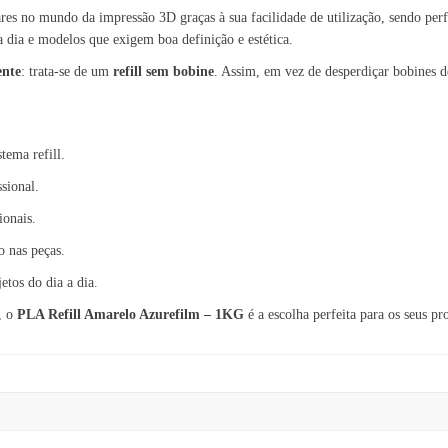
es no mundo da impressão 3D graças à sua facilidade de utilização, sendo perfe
a dia e modelos que exigem boa definição e estética.
ente
: trata-se de um
refill sem bobine
. Assim, em vez de desperdiçar bobines de
tema refill.
sional.
ionais.
o nas peças.
etos do dia a dia.
, o
PLA Refill Amarelo Azurefilm – 1KG
é a escolha perfeita para os seus pr