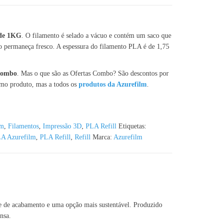
 de 1KG
. O filamento é selado a vácuo e contém um saco que
o permaneça fresco. A espessura do filamento PLA é de 1,75
 Combo
. Mas o que são as Ofertas Combo? São descontos por
smo produto, mas a todos os
produtos da Azurefilm
.
lm
,
Filamentos
,
Impressão 3D
,
PLA Refill
Etiquetas:
A Azurefilm
,
PLA Refill
,
Refill
Marca:
Azurefilm
de de acabamento e uma opção mais sustentável. Produzido
nsa.