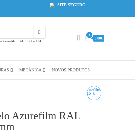
SITE SEGURO
0
0.00€
lo Azurefilm RAL 1021 – 1KG
URAS
MECÂNICA
NOVOS PRODUTOS
PLA REFILL MATTE HS
PRETO AZUREFILM
elo Azurefilm RAL
RAL 9005 - 1KG 1.75MM
5mm