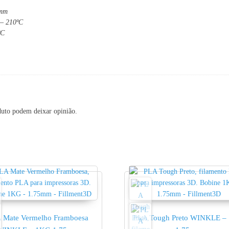
 mm
 – 210ºC
ºC
duto podem deixar opinião.
 Mate Vermelho Framboesa
PLA Tough Preto WINKLE –