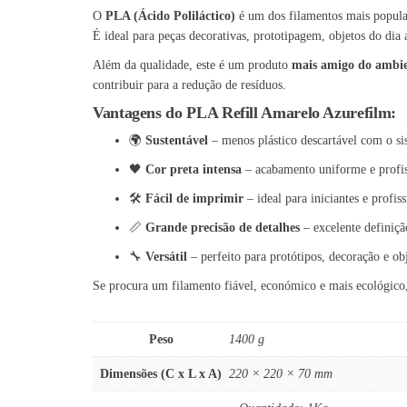
O
PLA (Ácido Poliláctico)
é um dos filamentos mais popular
É ideal para peças decorativas, prototipagem, objetos do dia 
Além da qualidade, este é um produto
mais amigo do ambi
contribuir para a redução de resíduos.
Vantagens do PLA Refill Amarelo Azurefilm:
🌍
Sustentável
– menos plástico descartável com o sis
🖤
Cor preta intensa
– acabamento uniforme e profis
🛠️
Fácil de imprimir
– ideal para iniciantes e profiss
📏
Grande precisão de detalhes
– excelente definiçã
🔧
Versátil
– perfeito para protótipos, decoração e obj
Se procura um filamento fiável, económico e mais ecológico
Peso
1400 g
Dimensões (C x L x A)
220 × 220 × 70 mm