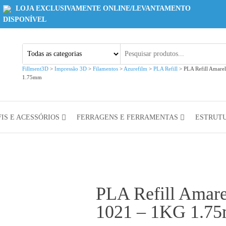
LOJA EXCLUSIVAMENTE ONLINE/LEVANTAMENTO
DISPONÍVEL
Fillment3D
>
Impressão 3D
>
Filamentos
>
Azurefilm
>
PLA Refill
>
PLA Refill Amare
1.75mm
IS E ACESSÓRIOS
FERRAGENS E FERRAMENTAS
ESTRUT
PLA Refill Amar
1021 – 1KG 1.7