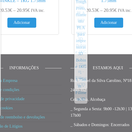
WINKLE – 1KG 1.75mm
1.75mm
4.60€
Price range: 20.53€ through 20.95€
Price ra
20.53
€
–
20.95
€
20.53
€
–
20.95
€
IVA inc.
IVA inc.
Adicionar
Adicionar
INFORMAÇÕES
ESTAMOS AQUI
a Empresa
Rua Manuel da Silva Carolino, Nº18
e condições
2460-352
 de privacidade
Cela Nova, Alcobaça
 cookies
_ Segunda a Sexta: 9h00 -12h30 | 1
17h00
a de reembolso e devoluções
_ Sábados e Domingos: Encerrados
ão de Litígios