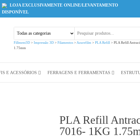
LOJA EXCLUSIVAMENTE ONLINE/LEVANTAMENTO
DISPONÍVEL
Fillment3D
>
Impressão 3D
>
Filamentos
>
Azurefilm
>
PLA Refill
>
PLA Refill Antra
1.75mm
IS E ACESSÓRIOS
FERRAGENS E FERRAMENTAS
ESTRUT
PLA Refill Antra
7016- 1KG 1.75