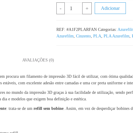
Quantidade de PLA Refill Antracite
-
+
Adicionar
REF:
#A1F2PLARFAN
Categorias:
Azurefil
Azurefilm
,
Cinzento
,
PLA
,
PLA Azurefilm
,
L
AVALIAÇÕES (0)
uem procura um filamento de impressão 3D fácil de utilizar, com ótima qualid
s estáveis, com excelente adesão entre camadas e uma cor preta uniforme e inte
es no mundo da impressão 3D graças à sua facilidade de utilização, sendo perfe
a dia e modelos que exigem boa definição e estética.
ente
: trata-se de um
refill sem bobine
. Assim, em vez de desperdiçar bobines de