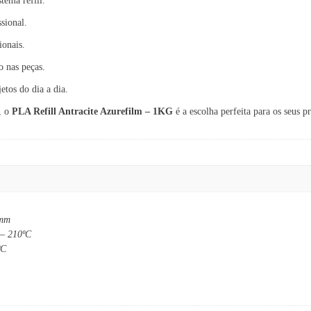
tema refill.
sional.
ionais.
o nas peças.
etos do dia a dia.
, o
PLA Refill Antracite Azurefilm – 1KG
é a escolha perfeita para os seus p
 mm
 – 210ºC
ºC