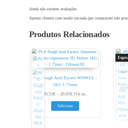
Ainda não existem avaliações.
Apenas clientes com sessão iniciada que compraram este pro
Produtos Relacionados
PETG
PLA Tough Azul Escuro WINKLE –
1KG 1.75mm
18.
Price range: 20.53€ through 2
20.53
€
–
20.95
€
IVA inc.
Adicionar