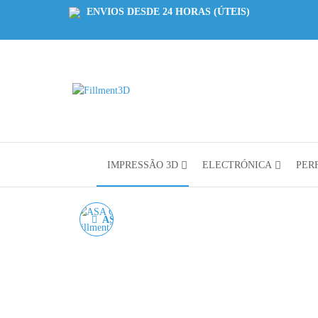
ENVIOS DESDE 24 HORAS (ÚTEIS)
Fillment3D
Componentes
e Serviço de
Impressão
3D
IMPRESSÃO 3D
ELECTRÓNICA
PERF
ASA GOLD AZUREFILM
RAL 1036 1KG 1.75MM