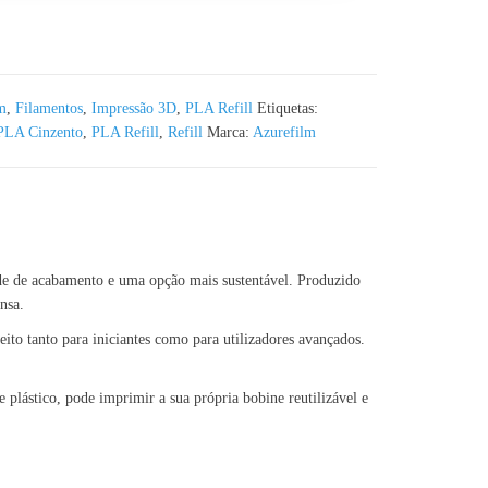
 Azurefilm RAL 7016- 1KG 1.75mm
m
,
Filamentos
,
Impressão 3D
,
PLA Refill
Etiquetas:
PLA Cinzento
,
PLA Refill
,
Refill
Marca:
Azurefilm
ade de acabamento e uma opção mais sustentável. Produzido
nsa.
ito tanto para iniciantes como para utilizadores avançados.
 plástico, pode imprimir a sua própria bobine reutilizável e