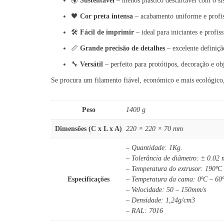
🌍
Sustentável
– menos plástico descartável com o sis
🖤
Cor preta intensa
– acabamento uniforme e profis
🛠️
Fácil de imprimir
– ideal para iniciantes e profiss
📏
Grande precisão de detalhes
– excelente definiçã
🔧
Versátil
– perfeito para protótipos, decoração e obj
Se procura um filamento fiável, económico e mais ecológico
Peso
1400 g
Dimensões (C x L x A)
220 × 220 × 70 mm
– Quantidade: 1Kg.
– Tolerância de diâmetro: ± 0.02
– Temperatura do extrusor: 190ºC
Especificações
– Temperatura da cama: 0ºC – 60
– Velocidade: 50 – 150mm/s
– Densidade: 1,24g/cm3
– RAL: 7016