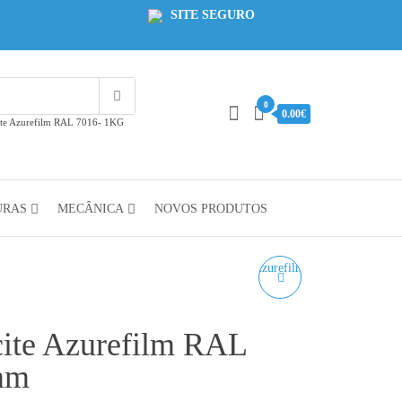
SITE SEGURO
0
0.00€
cite Azurefilm RAL 7016- 1KG
URAS
MECÂNICA
NOVOS PRODUTOS
PLA REFILL
CARIBBEAN GREEN
cite Azurefilm RAL
AZUREFILM RAL 6027-
mm