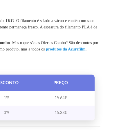
1KG 1.75MM
e de 1KG
. O filamento é selado a vácuo e contém um saco
mento permaneça fresco. A espessura do filamento PLA é de
 Combo
. Mas o que são as Ofertas Combo? São descontos por
smo produto, mas a todos os
produtos da Azurefilm
.
ESCONTO
PREÇO
1%
15.64
€
3%
15.33
€