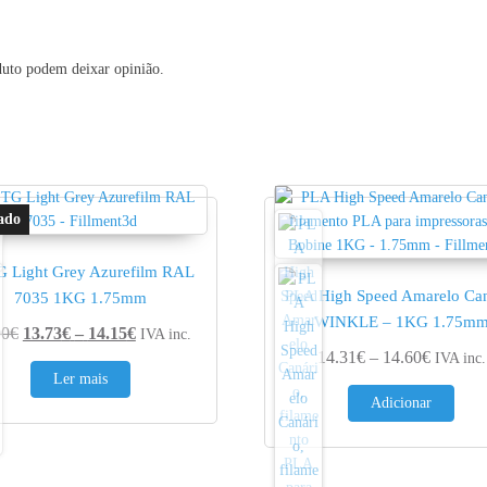
duto podem deixar opinião.
 Light Grey Azurefilm RAL
PLA High Speed Amarelo Can
7035 1KG 1.75mm
WINKLE – 1KG 1.75m
Price range: 13.73€ through 14.15€
90
€
13.73
€
–
14.15
€
IVA inc.
0.95€
Price ra
14.31
€
–
14.60
€
IVA inc.
Ler mais
Adicionar